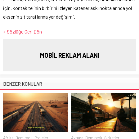
için, kontak telinin birbirini izleyen katener askı noktalarında yol
eksenin zıt taraflarına yer değişimi.
« Sözlüğe Geri Dön
MOBİL REKLAM ALANI
BENZER KONULAR
Afrika
,
Demiryolu Projeleri
Avrupa
,
Demiryolu Şirketleri