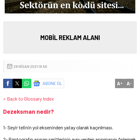
MOBİL REKLAM ALANI
29 NISAN 2021 19:56
A
A
ABONE OL
+
-
« Back to Glossary Index
Dezeksman nedir?
1- Seyir telinin yol ekseninden yatay olarak kaçırılması.
2- Pantografın aşınan şeritlerinin aynı yerden aşınmasını önlemek