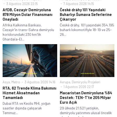
3 Ağustos 2026 22:15
7 Ağustos 2026 14:15
AfDB, Cezayir Demiryoluna
České dráhy 101 Yaşındaki
878 Milyon Dolar Finansmanı
Buharlıyı Šumava Seferlerine
Onayladı
Çıkarıyor
Afrika Kalkınma Bankası,
České dráhy, 101 yaşındaki 354.195
Cezayir'in trans-Sahra demiryolu
buharlı lokomotifiyle 18-19 ve 25-
koridorundaki 230 km'lik
26...
Ghardaïa–El...
Asya
,
Metro
3 Ağustos 2026 14:16
Avrupa
,
Demiryolu Projeleri
1 Ağustos 2026 22:17
RTA, 62 Trende Klima Bakımını
Hizmet Aksatmadan
Macaristan Demiryoluna %64
Tamamladı
Destek: TEN-T’te 205 Milyar
Euro Açık
Dubai RTA ve Keolis MHI, yoğun
saatler dışında çalışarak
29 ülkede 21.521 yetişkin,
Temmuz...
demiryolu yatırımını ulusal öncelik