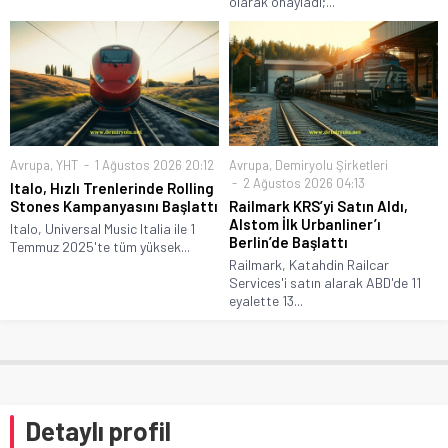
olarak onayladı;...
Avrupa
,
YHT
1 Ağustos 2026 20:12
Avrupa
,
Demiryolu Şirketleri
2 Ağustos 2026 04:13
Italo, Hızlı Trenlerinde Rolling
Stones Kampanyasını Başlattı
Railmark KRS’yi Satın Aldı,
Alstom İlk Urbanliner’ı
Italo, Universal Music Italia ile 1
Berlin’de Başlattı
Temmuz 2025'te tüm yüksek...
Railmark, Katahdin Railcar
Services'i satın alarak ABD'de 11
eyalette 13...
Detaylı profil