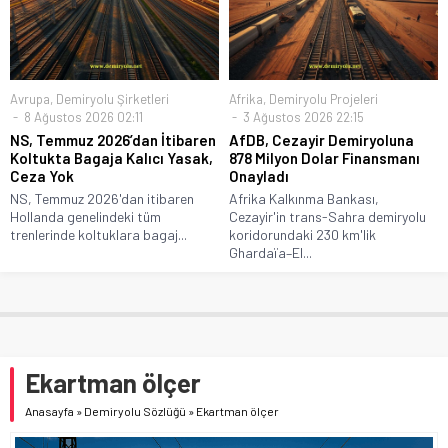
Avrupa
,
Demiryolu Şirketleri
Afrika
,
Demiryolu Projeleri
8 Ağustos 2026 02:11
3 Ağustos 2026 22:15
NS, Temmuz 2026’dan İtibaren
AfDB, Cezayir Demiryoluna
Koltukta Bagaja Kalıcı Yasak,
878 Milyon Dolar Finansmanı
Ceza Yok
Onayladı
NS, Temmuz 2026'dan itibaren
Afrika Kalkınma Bankası,
Hollanda genelindeki tüm
Cezayir'in trans-Sahra demiryolu
trenlerinde koltuklara bagaj...
koridorundaki 230 km'lik
Ghardaïa–El...
Ekartman ölçer
Anasayfa
»
Demiryolu Sözlüğü
»
Ekartman ölçer