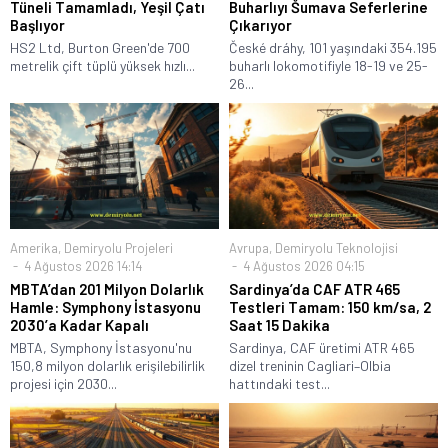
Tüneli Tamamladı, Yeşil Çatı
Buharlıyı Šumava Seferlerine
Başlıyor
Çıkarıyor
HS2 Ltd, Burton Green'de 700
České dráhy, 101 yaşındaki 354.195
metrelik çift tüplü yüksek hızlı...
buharlı lokomotifiyle 18-19 ve 25-
26...
Amerika
,
Demiryolu Projeleri
Avrupa
,
Demiryolu Teknolojisi
4 Ağustos 2026 14:14
4 Ağustos 2026 04:15
MBTA’dan 201 Milyon Dolarlık
Sardinya’da CAF ATR 465
Hamle: Symphony İstasyonu
Testleri Tamam: 150 km/sa, 2
2030’a Kadar Kapalı
Saat 15 Dakika
MBTA, Symphony İstasyonu'nu
Sardinya, CAF üretimi ATR 465
150,8 milyon dolarlık erişilebilirlik
dizel treninin Cagliari–Olbia
projesi için 2030...
hattındaki test...