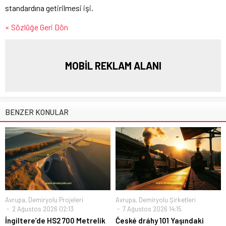
standardına getirilmesi işi.
« Sözlüğe Geri Dön
MOBİL REKLAM ALANI
BENZER KONULAR
Avrupa
,
Demiryolu Projeleri
Avrupa
,
Demiryolu Şirketleri
2 Ağustos 2026 02:13
7 Ağustos 2026 14:15
İngiltere’de HS2 700 Metrelik
České dráhy 101 Yaşındaki