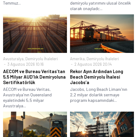
Temmuz...
demiryolu yatırımını ulusal öncelik
olarak onayladı;...
Avusturalya
,
Demiryolu İhaleleri
Amerika
,
Demiryolu İhaleleri
3 Ağustos 2026 10:16
2 Ağustos 2026 20:14
AECOM ve Bureau Veritas’tan
Rekor Ayın Ardından Long
5,5 Milyar AUD’lık Demiryoluna
Beach Demiryolu İhalesi
Sertifikatörlük
Jacobs’a
AECOM ve Bureau Veritas,
Jacobs, Long Beach Limanı'nın
Avustralya'nın Queensland
2,2 milyar dolarlık sermaye
eyaletindeki 5,5 milyar
programı kapsamındaki...
Avustralya...