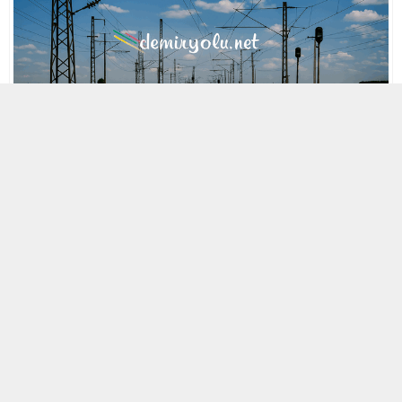
MOBİL REKLAM ALANI
30 NISAN 2021 10:10
A
A
ABONE OL
+
-