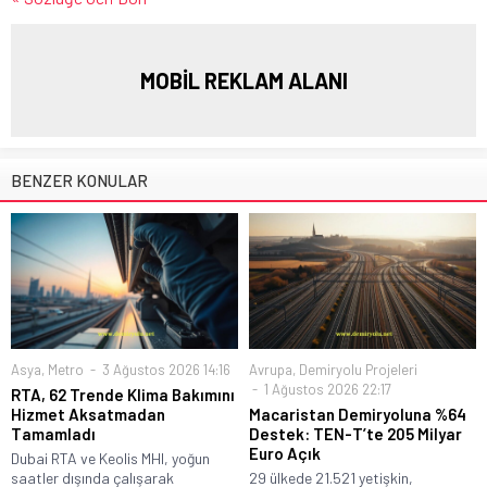
MOBİL REKLAM ALANI
BENZER KONULAR
Asya
,
Metro
3 Ağustos 2026 14:16
Avrupa
,
Demiryolu Projeleri
1 Ağustos 2026 22:17
RTA, 62 Trende Klima Bakımını
Hizmet Aksatmadan
Macaristan Demiryoluna %64
Tamamladı
Destek: TEN-T’te 205 Milyar
Euro Açık
Dubai RTA ve Keolis MHI, yoğun
saatler dışında çalışarak
29 ülkede 21.521 yetişkin,