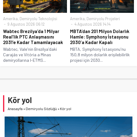
Amerika
,
Demiryolu Teknolojisi
Amerika
,
Demiryolu Projeleri
9 Ağustos 2026 06:12
4 Ağustos 2026 14:14
Wabtec Brezilya’da 1 Milyar
MBTA’dan 201 Milyon Dolarlık
Real’lik PTC Anlaşmasını
Hamle: Symphony İstasyonu
2031’e Kadar Tamamlayacak
2030’a Kadar Kapalı
Wabtec, Vale'nin Brezilya'daki
MBTA, Symphony İstasyonu'nu
Carajás ve Vitória a Minas
150,8 milyon dolarlık erişilebilirlik
demiryollarına I-ETMS...
projesi için 2030...
Kör yol
Anasayfa
»
Demiryolu Sözlüğü
»
Kör yol