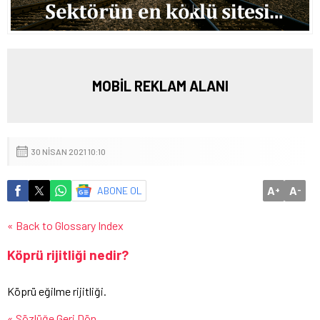
MOBİL REKLAM ALANI
30 NISAN 2021 10:10
A
A
ABONE OL
+
-
« Back to Glossary Index
Köprü rijitliği nedir?
Köprü eğilme rijitliği.
« Sözlüğe Geri Dön