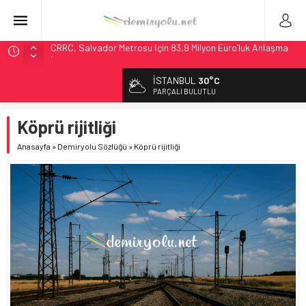
CRRC, Salvador Metrosu İçin 83,9 Milyon Euro’luk Anlaşma
İmzaladı
Fortescue ile Knorr-Bremse’den 99 Milyon Euro’luk
Sinyalizasyon Anlaşması
İSTANBUL
30°C
PARÇALI BULUTLU
Stadler, Austin’e 21 CITYLINK Hafif Raylı Aracı Tedarik
Edecek
Köprü rijitliği
9,9 Milyar Dolarlık Mor Hat’ta Tel Testleri Başladı
Anasayfa
»
Demiryolu Sözlüğü
»
Köprü rijitliği
Utah’ta 31 Milyon Dolarlık Proje Trafik Çilesini Bitiriyor