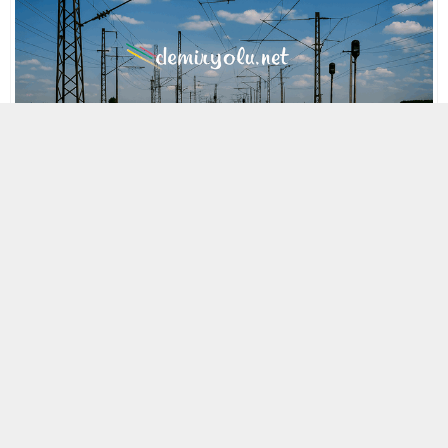
MOBİL REKLAM ALANI
29 NISAN 2021 14:14
A
A
ABONE OL
+
-