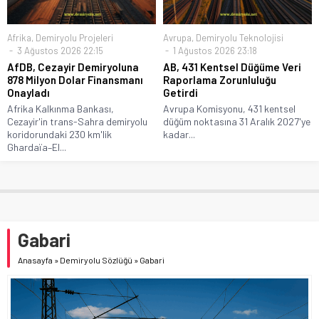
Afrika
,
Demiryolu Projeleri
Avrupa
,
Demiryolu Teknolojisi
3 Ağustos 2026 22:15
1 Ağustos 2026 23:18
AfDB, Cezayir Demiryoluna
AB, 431 Kentsel Düğüme Veri
878 Milyon Dolar Finansmanı
Raporlama Zorunluluğu
Onayladı
Getirdi
Afrika Kalkınma Bankası,
Avrupa Komisyonu, 431 kentsel
Cezayir'in trans-Sahra demiryolu
düğüm noktasına 31 Aralık 2027'ye
koridorundaki 230 km'lik
kadar...
Ghardaïa–El...
Gabari
Anasayfa
»
Demiryolu Sözlüğü
»
Gabari