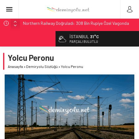
Northern Railway Doğruladı: 308 Bin Rupiye Özel Vagonda
Puja
İSTANBUL
31°C
Chicago’da Metra Polisi BVLOS Drone’larla Müdahale
PARÇALI BULUTLU
Süresini Kısalttı
NJ Transit’ten Tarihi Bütçe: 46 Yılın Rekoru Onaylandı
Yolcu Peronu
Rocky Mountain, Güneş Enerjili Tesisten İlk Rayı Sevk Etti
Anasayfa
»
Demiryolu Sözlüğü
»
Yolcu Peronu
Brescia 426 Milyon Euro’luk Tramvay İnşaatına Başladı