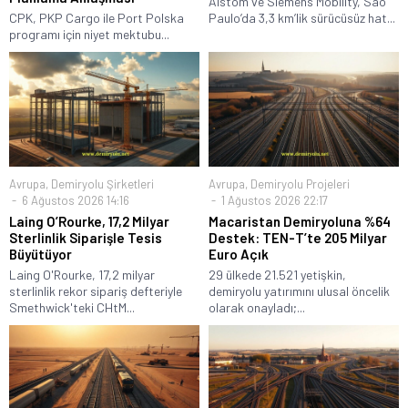
Alstom ve Siemens Mobility, São
CPK, PKP Cargo ile Port Polska
Paulo’da 3,3 km’lik sürücüsüz hat...
programı için niyet mektubu...
Avrupa
,
Demiryolu Şirketleri
Avrupa
,
Demiryolu Projeleri
6 Ağustos 2026 14:16
1 Ağustos 2026 22:17
Laing O’Rourke, 17,2 Milyar
Macaristan Demiryoluna %64
Sterlinlik Siparişle Tesis
Destek: TEN-T’te 205 Milyar
Büyütüyor
Euro Açık
Laing O'Rourke, 17,2 milyar
29 ülkede 21.521 yetişkin,
sterlinlik rekor sipariş defteriyle
demiryolu yatırımını ulusal öncelik
Smethwick'teki CHtM...
olarak onayladı;...