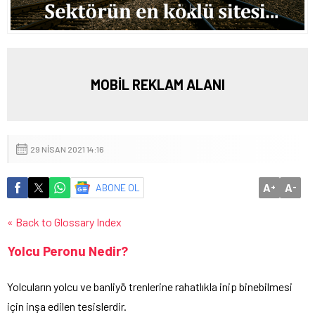
MOBİL REKLAM ALANI
29 NISAN 2021 14:16
A
A
ABONE OL
+
-
« Back to Glossary Index
Yolcu Peronu Nedir?
Yolcuların yolcu ve banliyö trenlerine rahatlıkla inip binebilmesi
için inşa edilen tesislerdir.