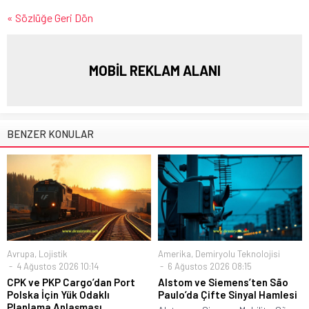
« Sözlüğe Geri Dön
MOBİL REKLAM ALANI
BENZER KONULAR
Avrupa
,
Lojistik
Amerika
,
Demiryolu Teknolojisi
4 Ağustos 2026 10:14
6 Ağustos 2026 08:15
CPK ve PKP Cargo’dan Port
Alstom ve Siemens’ten São
Polska İçin Yük Odaklı
Paulo’da Çifte Sinyal Hamlesi
Planlama Anlaşması