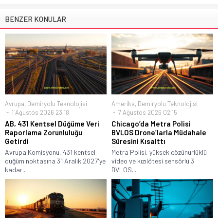
BENZER KONULAR
Avrupa
,
Demiryolu Teknolojisi
Amerika
,
Demiryolu Teknolojisi
1 Ağustos 2026 23:18
7 Ağustos 2026 02:15
AB, 431 Kentsel Düğüme Veri
Chicago’da Metra Polisi
Raporlama Zorunluluğu
BVLOS Drone’larla Müdahale
Getirdi
Süresini Kısalttı
Avrupa Komisyonu, 431 kentsel
Metra Polisi, yüksek çözünürlüklü
düğüm noktasına 31 Aralık 2027'ye
video ve kızılötesi sensörlü 3
kadar...
BVLOS...