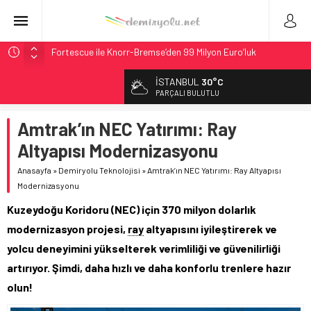
Fortescue ile Knorr-Bremse’den 99 Milyon Euro’luk
Sinyalizasyon Anlaşması
İSTANBUL
30°C
Stadler, Austin’e 21 CITYLINK Hafif Raylı Aracı Tedarik
PARÇALI BULUTLU
Edecek
9,9 Milyar Dolarlık Mor Hat’ta Tel Testleri Başladı
Amtrak’ın NEC Yatırımı: Ray
Utah’ta 31 Milyon Dolarlık Proje Trafik Çilesini Bitiriyor
Altyapısı Modernizasyonu
CRRC, Salvador Metrosu İçin 83,9 Milyon Euro’luk Anlaşma
Anasayfa
»
Demiryolu Teknolojisi
»
Amtrak’ın NEC Yatırımı: Ray Altyapısı
İmzaladı
Modernizasyonu
Kuzeydoğu Koridoru (NEC) için 370 milyon dolarlık
modernizasyon projesi,
ray
altyapısını iyileştirerek ve
yolcu deneyimini yükselterek verimliliği ve güvenilirliği
artırıyor. Şimdi, daha hızlı ve daha konforlu trenlere hazır
olun!