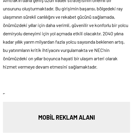
Amtrak’ın daha geniş uzun vadeli stratejisinin önemli bir
unsurunu oluşturmaktadır. Bu girişimin başarısı, bölgedeki ray
ulaşımının sürekli canlılığını ve rekabet gücünü sağlamada,
önümüzdeki yıllar için daha verimli, güvenilir ve konforlu bir yolcu
demiryolu deneyimi için yol açmada etkili olacaktır. 2040 yılına
kadar yıllık yarım milyardan fazla yolcu sayısında beklenen artış,
bu yatırımların kritik ihtiyacını vurgulamakta ve NEC’nin
önümüzdeki on yıllar boyunca hayati bir ulaşım arteri olarak
hizmet vermeye devam etmesini sağlamaktadır.
“`
MOBİL REKLAM ALANI