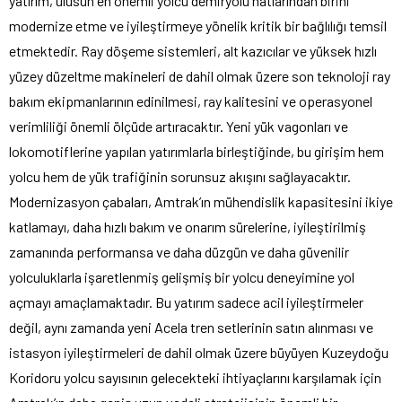
yatırım, ulusun en önemli yolcu demiryolu hatlarından birini
modernize etme ve iyileştirmeye yönelik kritik bir bağlılığı temsil
etmektedir. Ray döşeme sistemleri, alt kazıcılar ve yüksek hızlı
yüzey düzeltme makineleri de dahil olmak üzere son teknoloji ray
bakım ekipmanlarının edinilmesi, ray kalitesini ve operasyonel
verimliliği önemli ölçüde artıracaktır. Yeni yük vagonları ve
lokomotiflerine yapılan yatırımlarla birleştiğinde, bu girişim hem
yolcu hem de yük trafiğinin sorunsuz akışını sağlayacaktır.
Modernizasyon çabaları, Amtrak’ın mühendislik kapasitesini ikiye
katlamayı, daha hızlı bakım ve onarım sürelerine, iyileştirilmiş
zamanında performansa ve daha düzgün ve daha güvenilir
yolculuklarla işaretlenmiş gelişmiş bir yolcu deneyimine yol
açmayı amaçlamaktadır. Bu yatırım sadece acil iyileştirmeler
değil, aynı zamanda yeni Acela tren setlerinin satın alınması ve
istasyon iyileştirmeleri de dahil olmak üzere büyüyen Kuzeydoğu
Koridoru yolcu sayısının gelecekteki ihtiyaçlarını karşılamak için