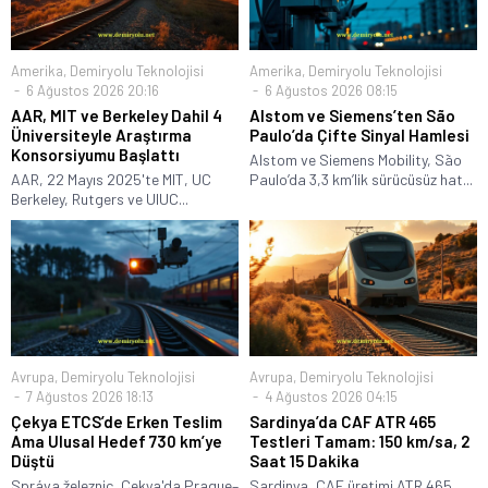
Amerika
,
Demiryolu Teknolojisi
Amerika
,
Demiryolu Teknolojisi
6 Ağustos 2026 20:16
6 Ağustos 2026 08:15
AAR, MIT ve Berkeley Dahil 4
Alstom ve Siemens’ten São
Üniversiteyle Araştırma
Paulo’da Çifte Sinyal Hamlesi
Konsorsiyumu Başlattı
Alstom ve Siemens Mobility, São
AAR, 22 Mayıs 2025'te MIT, UC
Paulo’da 3,3 km’lik sürücüsüz hat...
Berkeley, Rutgers ve UIUC...
Avrupa
,
Demiryolu Teknolojisi
Avrupa
,
Demiryolu Teknolojisi
7 Ağustos 2026 18:13
4 Ağustos 2026 04:15
Çekya ETCS’de Erken Teslim
Sardinya’da CAF ATR 465
Ama Ulusal Hedef 730 km’ye
Testleri Tamam: 150 km/sa, 2
Düştü
Saat 15 Dakika
Správa železnic, Çekya'da Prague–
Sardinya, CAF üretimi ATR 465