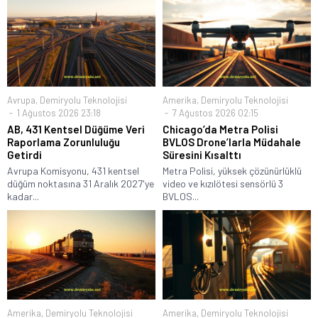
Avrupa
,
Demiryolu Teknolojisi
Amerika
,
Demiryolu Teknolojisi
1 Ağustos 2026 23:18
7 Ağustos 2026 02:15
AB, 431 Kentsel Düğüme Veri
Chicago’da Metra Polisi
Raporlama Zorunluluğu
BVLOS Drone’larla Müdahale
Getirdi
Süresini Kısalttı
Avrupa Komisyonu, 431 kentsel
Metra Polisi, yüksek çözünürlüklü
düğüm noktasına 31 Aralık 2027'ye
video ve kızılötesi sensörlü 3
kadar...
BVLOS...
Amerika
,
Demiryolu Teknolojisi
Amerika
,
Demiryolu Teknolojisi