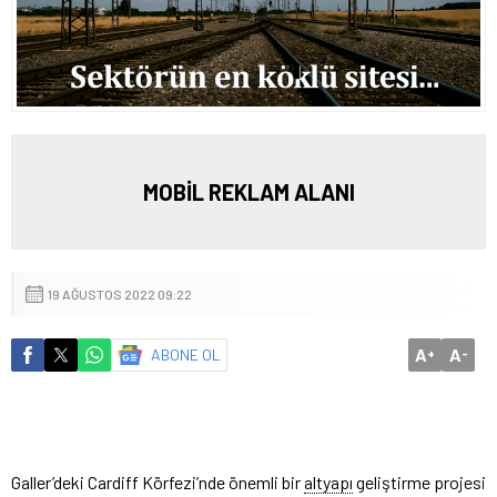
MOBİL REKLAM ALANI
19 AĞUSTOS 2022 09:22
A
A
ABONE OL
+
-
Galler’deki Cardiff Körfezi’nde önemli bir
altyapı
geliştirme projesi