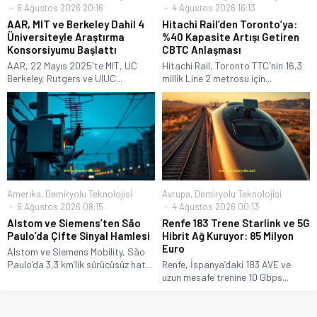
6 Ağustos 2026 20:16
4 Ağustos 2026 16:13
AAR, MIT ve Berkeley Dahil 4
Hitachi Rail’den Toronto’ya:
Üniversiteyle Araştırma
%40 Kapasite Artışı Getiren
Konsorsiyumu Başlattı
CBTC Anlaşması
AAR, 22 Mayıs 2025'te MIT, UC
Hitachi Rail, Toronto TTC'nin 16,3
Berkeley, Rutgers ve UIUC...
millik Line 2 metrosu için...
Amerika
,
Demiryolu Teknolojisi
Avrupa
,
Demiryolu Teknolojisi
6 Ağustos 2026 08:15
4 Ağustos 2026 00:13
Alstom ve Siemens’ten São
Renfe 183 Trene Starlink ve 5G
Paulo’da Çifte Sinyal Hamlesi
Hibrit Ağ Kuruyor: 85 Milyon
Euro
Alstom ve Siemens Mobility, São
Paulo’da 3,3 km’lik sürücüsüz hat...
Renfe, İspanya’daki 183 AVE ve
uzun mesafe trenine 10 Gbps...