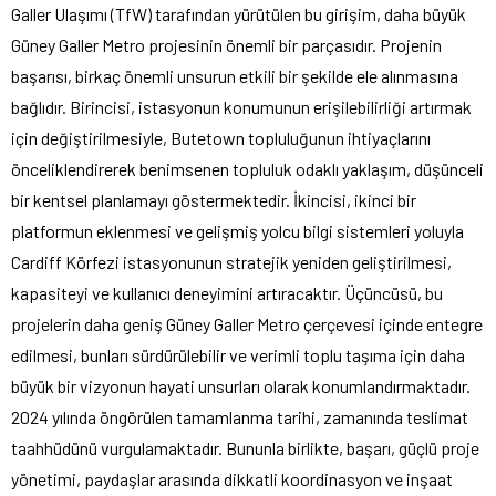
Galler Ulaşımı (TfW) tarafından yürütülen bu girişim, daha büyük
Güney Galler Metro projesinin önemli bir parçasıdır. Projenin
başarısı, birkaç önemli unsurun etkili bir şekilde ele alınmasına
bağlıdır. Birincisi, istasyonun konumunun erişilebilirliği artırmak
için değiştirilmesiyle, Butetown topluluğunun ihtiyaçlarını
önceliklendirerek benimsenen topluluk odaklı yaklaşım, düşünceli
bir kentsel planlamayı göstermektedir. İkincisi, ikinci bir
platformun eklenmesi ve gelişmiş yolcu bilgi sistemleri yoluyla
Cardiff Körfezi istasyonunun stratejik yeniden geliştirilmesi,
kapasiteyi ve kullanıcı deneyimini artıracaktır. Üçüncüsü, bu
projelerin daha geniş Güney Galler Metro çerçevesi içinde entegre
edilmesi, bunları sürdürülebilir ve verimli toplu taşıma için daha
büyük bir vizyonun hayati unsurları olarak konumlandırmaktadır.
2024 yılında öngörülen tamamlanma tarihi, zamanında teslimat
taahhüdünü vurgulamaktadır. Bununla birlikte, başarı, güçlü proje
yönetimi, paydaşlar arasında dikkatli koordinasyon ve inşaat