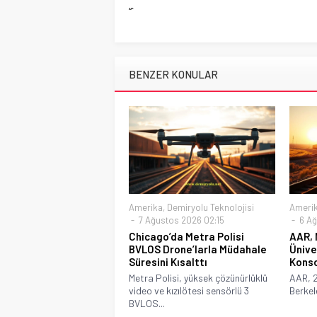
“`
BENZER KONULAR
Amerika
,
Demiryolu Teknolojisi
Ameri
7 Ağustos 2026 02:15
6 Ağ
Chicago’da Metra Polisi
AAR, 
BVLOS Drone’larla Müdahale
Ünive
Süresini Kısalttı
Konso
Metra Polisi, yüksek çözünürlüklü
AAR, 2
video ve kızılötesi sensörlü 3
Berkel
BVLOS...