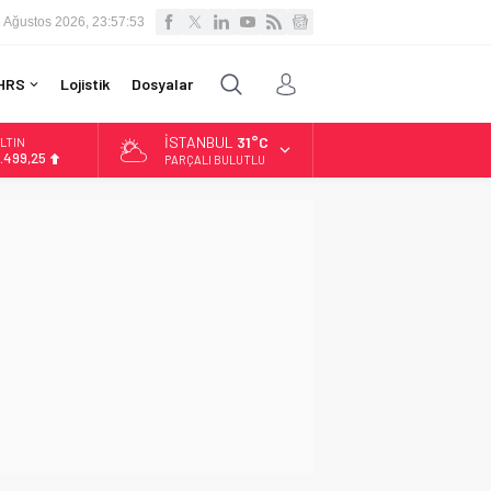
 Ağustos 2026, 23:57:54
HRS
Lojistik
Dosyalar
İSTANBUL
31°C
LTIN
.499,25
PARÇALI BULUTLU
İST
3.798,82
OLAR
7,5921
URO
4,9747