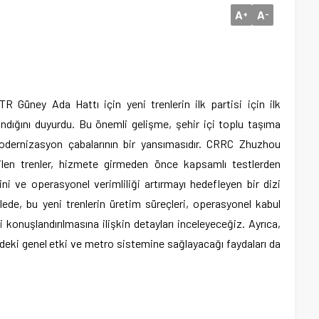
A
A
+
-
üney Ada Hattı için yeni trenlerin ilk partisi için ilk
dığını duyurdu. Bu önemli gelişme, şehir içi toplu taşıma
modernizasyon çabalarının bir yansımasıdır. CRRC Zhuzhou
ilen trenler, hizmete girmeden önce kapsamlı testlerden
ini ve operasyonel verimliliği artırmayı hedefleyen bir dizi
lede, bu yeni trenlerin üretim süreçleri, operasyonel kabul
ki konuşlandırılmasına ilişkin detayları inceleyeceğiz. Ayrıca,
deki genel etki ve metro sistemine sağlayacağı faydaları da