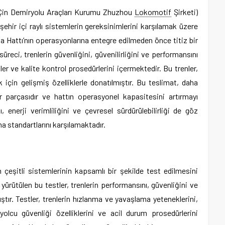
Çin Demiryolu Araçları Kurumu Zhuzhou
Lokomotif
Şirketi)
şehir içi raylı sistemlerin gereksinimlerini karşılamak üzere
a Hattı’nın operasyonlarına entegre edilmeden önce titiz bir
üreci, trenlerin güvenliğini, güvenilirliğini ve performansını
er ve kalite kontrol prosedürlerini içermektedir. Bu trenler,
 için gelişmiş özelliklerle donatılmıştır. Bu teslimat, daha
r parçasıdır ve hattın operasyonel kapasitesini artırmayı
, enerji verimliliğini ve çevresel sürdürülebilirliği de göz
 standartlarını karşılamaktadır.
n çeşitli sistemlerinin kapsamlı bir şekilde test edilmesini
ürütülen bu testler, trenlerin performansını, güvenliğini ve
ştır. Testler, trenlerin hızlanma ve yavaşlama yeteneklerini,
 yolcu güvenliği özelliklerini ve acil durum prosedürlerini