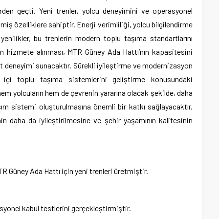
rden geçti. Yeni trenler, yolcu deneyimini ve operasyonel
miş özelliklere sahiptir. Enerji verimliliği, yolcu bilgilendirme
bi yenilikler, bu trenlerin modern toplu taşıma standartlarını
rin hizmete alınması, MTR Güney Ada Hattı’nın kapasitesini
hat deneyimi sunacaktır. Sürekli iyileştirme ve modernizasyon
 içi toplu taşıma sistemlerini geliştirme konusundaki
e, hem yolcuların hem de çevrenin yararına olacak şekilde, daha
laşım sistemi oluşturulmasına önemli bir katkı sağlayacaktır.
n daha da iyileştirilmesine ve şehir yaşamının kalitesinin
Güney Ada Hattı için yeni trenleri üretmiştir.
yonel kabul testlerini gerçekleştirmiştir.