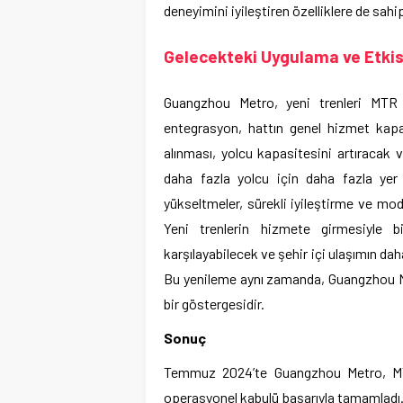
deneyimini iyileştiren özelliklere de sahip
Gelecekteki Uygulama ve Etkis
Guangzhou Metro, yeni trenleri MTR 
entegrasyon, hattın genel hizmet kapas
alınması, yolcu kapasitesini artıracak v
daha fazla yolcu için daha fazla ye
yükseltmeler, sürekli iyileştirme ve mo
Yeni trenlerin hizmete girmesiyle b
karşılayabilecek ve şehir içi ulaşımın dah
Bu yenileme aynı zamanda, Guangzhou Me
bir göstergesidir.
Sonuç
Temmuz 2024’te Guangzhou Metro, MTR G
operasyonel kabulü başarıyla tamamladı