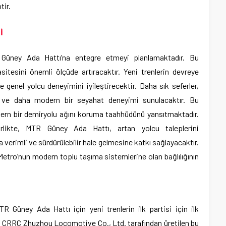
tir.
i
Güney Ada Hattı’na entegre etmeyi planlamaktadır. Bu
itesini önemli ölçüde artıracaktır. Yeni trenlerin devreye
e genel yolcu deneyimini iyileştirecektir. Daha sık seferler,
r ve daha modern bir seyahat deneyimi sunulacaktır. Bu
dern bir demiryolu ağını koruma taahhüdünü yansıtmaktadır.
irlikte, MTR Güney Ada Hattı, artan yolcu taleplerini
a verimli ve sürdürülebilir hale gelmesine katkı sağlayacaktır.
tro’nun modern toplu taşıma sistemlerine olan bağlılığının
üney Ada Hattı için yeni trenlerin ilk partisi için ilk
. CRRC Zhuzhou Locomotive Co., Ltd. tarafından üretilen bu