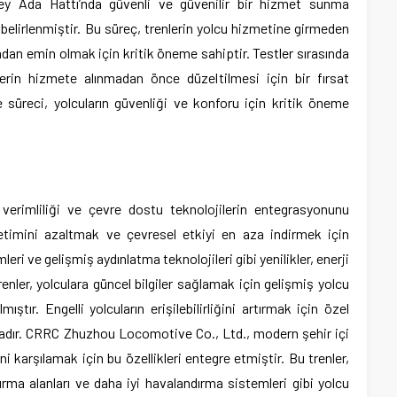
ney Ada Hattı’nda güvenli ve güvenilir bir hizmet sunma
 belirlenmiştir. Bu süreç, trenlerin yolcu hizmetine girmeden
ndan emin olmak için kritik öneme sahiptir. Testler sırasında
lerin hizmete alınmadan önce düzeltilmesi için bir fırsat
 süreci, yolcuların güvenliği ve konforu için kritik öneme
ji verimliliği ve çevre dostu teknolojilerin entegrasyonunu
ketimini azaltmak ve çevresel etkiyi en aza indirmek için
eri ve gelişmiş aydınlatma teknolojileri gibi yenilikler, enerji
trenler, yolculara güncel bilgiler sağlamak için gelişmiş yolcu
mıştır. Engelli yolcuların erişilebilirliğini artırmak için özel
adır. CRRC Zhuzhou Locomotive Co., Ltd., modern şehir içi
ni karşılamak için bu özellikleri entegre etmiştir. Bu trenler,
ma alanları ve daha iyi havalandırma sistemleri gibi yolcu