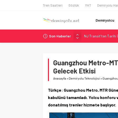
Tren Saatleri
Sözlük
YHT
Demiryolu Har
Demiryolcu
Son Haberler
NJ Transit’ten Tarihi
Rocky Mountain, Güneş 
AAR, MIT ve Berkeley 
Long Beach Limanı’na 
Guangzhou Metro-MTR 
Chicago’da Metra Poli
Gelecek Etkisi
Anasayfa
»
Demiryolu Teknolojisi
»
Guangzhou 
Türkçe: Guangzhou Metro, MTR Güney 
kabulünü tamamladı. Yolcu konforu ve 
donatılmış trenler hizmete başlıyor.