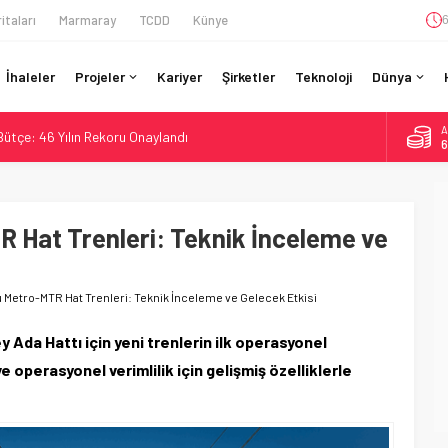
itaları
Marmaray
TCDD
Künye
6
İhaleler
Projeler
Kariyer
Şirketler
Teknoloji
Dünya
A
 Bütçe: 46 Yılın Rekoru Onaylandı
6
Enerjili Tesisten İlk Rayı Sevk Etti
B
1
Dahil 4 Üniversiteyle Araştırma Konsorsiyumu Başlattı
58 Milyon Dolarlık Yeşil Yatırım Ödülü
Hat Trenleri: Teknik İnceleme ve
D
4
si BVLOS Drone’larla Müdahale Süresini Kısalttı
E
5
Metro-MTR Hat Trenleri: Teknik İnceleme ve Gelecek Etkisi
Ada Hattı için yeni trenlerin ilk operasyonel
operasyonel verimlilik için gelişmiş özelliklerle