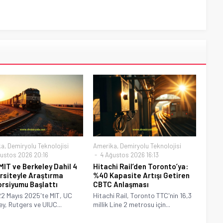
ka
,
Demiryolu Teknolojisi
Amerika
,
Demiryolu Teknolojisi
ustos 2026 20:16
4 Ağustos 2026 16:13
MIT ve Berkeley Dahil 4
Hitachi Rail’den Toronto’ya:
rsiteyle Araştırma
%40 Kapasite Artışı Getiren
rsiyumu Başlattı
CBTC Anlaşması
2 Mayıs 2025'te MIT, UC
Hitachi Rail, Toronto TTC'nin 16,3
ey, Rutgers ve UIUC...
millik Line 2 metrosu için...