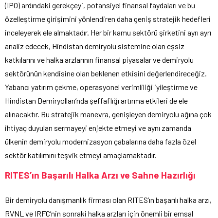
(IPO) ardındaki gerekçeyi, potansiyel finansal faydaları ve bu
özelleştirme girişimini yönlendiren daha geniş stratejik hedefleri
inceleyerek ele almaktadır. Her bir kamu sektörü şirketini ayrı ayrı
analiz edecek, Hindistan demiryolu sistemine olan eşsiz
katkılarını ve halka arzlarının finansal piyasalar ve demiryolu
sektörünün kendisine olan beklenen etkisini değerlendireceğiz.
Yabancı yatırım çekme, operasyonel verimliliği iyileştirme ve
Hindistan Demiryolları’nda şeffaflığı artırma etkileri de ele
alınacaktır. Bu stratejik
manevra
, genişleyen demiryolu ağına çok
ihtiyaç duyulan sermayeyi enjekte etmeyi ve aynı zamanda
ülkenin demiryolu modernizasyon çabalarına daha fazla özel
sektör katılımını teşvik etmeyi amaçlamaktadır.
RITES’ın Başarılı Halka Arzı ve Sahne Hazırlığı
Bir demiryolu danışmanlık firması olan RITES’ın başarılı halka arzı,
RVNL ve IRFC’nin sonraki halka arzları için önemli bir emsal