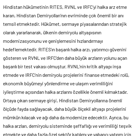
Hindistan hükümetinin RITES, RVNL ve IRFC’yi halka arz etme
kararı, Hindistan Demiryolları’nın evriminde çok önemli bir anı
temsil etmektedir. Hükümet, sermaye piyasalarından stratejik
olarak yararlanarak, ülkenin demiryolu altyapısının
modernizasyonunu ve genişlemesini hızlandırmayı
hedeflemektedir. RITES’ın başarılı halka arzı, yatırımcı güvenini
gösteren ve RVNL ve IRFC’den daha büyük arzların yolunu açan
başarılı bir test vakası olmuştur. RVNL’nin kritik altyapı inşa
etmede ve IRFC’nin demiryolu projelerini finanse etmedeki rolü,
ekonomik büyümeyi yönlendirme ve ulaşım verimliliğini
iyileştirme açısından halka arzlarını özellikle önemli kılmaktadır.
Ortaya çıkan sermaye girişi, Hindistan Demiryollarına önemli
ölçüde fayda sağlayacak, daha büyük ölçekli altyapı projelerini
mümkün kılacak ve ağı daha da modernize edecektir. Ayrıca, bu
halka arzları, demiryolu sisteminde şeffaflığı ve verimliliği teşvik
etmekte ve daha fazla özel sektör katılımı ve yabancı yatırım için