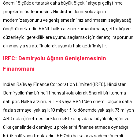
önemli ölçüde artırarak daha büyük ölçekli altyapı geliştirme
projelerini üstlenmesini, Hindistan demiryolu ağının
modernizasyonunu ve genişlemesini hızlandırmasını sağlayacağı
öngörülmektedir. RVNL halka arzının zamanlaması, şeffaflığı ve
düzenleyici gerekliliklere uyumu sağlamak için denetçi raporunun
alınmasıyla stratejik olarak uyumlu hale getirilmiştir.
IRFC: Demiryolu Ağının Genişlemesinin
Finansmanı
Indian Railway Finance Corporation Limited (IRFC), Hindistan
Demiryolları’nın birincil finansal kolu olarak önemli bir konuma
sahiptir. Halka arzının, RITES veya RVNL’den önemli ölçüde daha
fazla sermaye, yaklaşık 10 milyar ₹ (o dönemde yaklaşık 73 milyon
ABD doları) üretmesi beklenmekte olup, daha büyük ölçeğini ve
ülke genelindeki demiryolu projelerini finanse etmede oynadığı
kritik rolü yansıtmaktadır. IRFC’nin halka arzı, sadece önemli