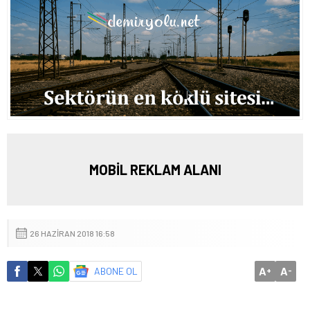
MOBİL REKLAM ALANI
26 HAZIRAN 2018 16:58
A
A
ABONE OL
+
-