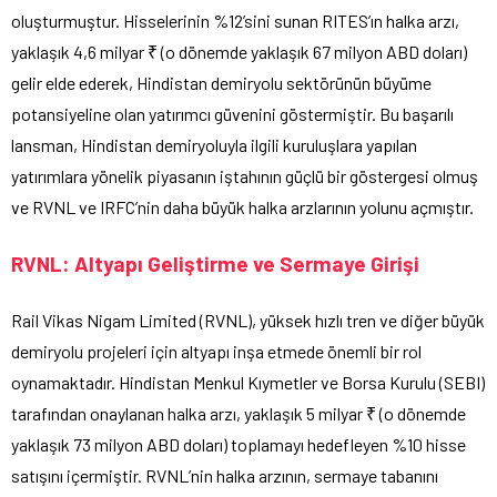
oluşturmuştur. Hisselerinin %12’sini sunan RITES’ın halka arzı,
yaklaşık 4,6 milyar ₹ (o dönemde yaklaşık 67 milyon ABD doları)
gelir elde ederek, Hindistan demiryolu sektörünün büyüme
potansiyeline olan yatırımcı güvenini göstermiştir. Bu başarılı
lansman, Hindistan demiryoluyla ilgili kuruluşlara yapılan
yatırımlara yönelik piyasanın iştahının güçlü bir göstergesi olmuş
ve RVNL ve IRFC’nin daha büyük halka arzlarının yolunu açmıştır.
RVNL: Altyapı Geliştirme ve Sermaye Girişi
Rail Vikas Nigam Limited (RVNL), yüksek hızlı tren ve diğer büyük
demiryolu projeleri için altyapı inşa etmede önemli bir rol
oynamaktadır. Hindistan Menkul Kıymetler ve Borsa Kurulu (SEBI)
tarafından onaylanan halka arzı, yaklaşık 5 milyar ₹ (o dönemde
yaklaşık 73 milyon ABD doları) toplamayı hedefleyen %10 hisse
satışını içermiştir. RVNL’nin halka arzının, sermaye tabanını