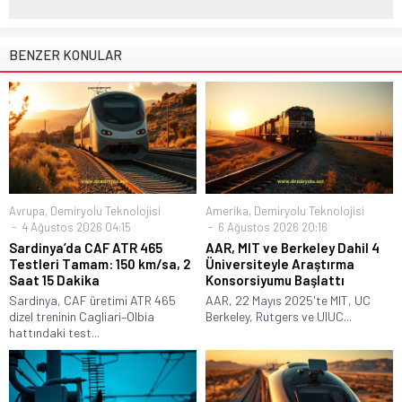
BENZER KONULAR
Avrupa
,
Demiryolu Teknolojisi
Amerika
,
Demiryolu Teknolojisi
4 Ağustos 2026 04:15
6 Ağustos 2026 20:16
Sardinya’da CAF ATR 465
AAR, MIT ve Berkeley Dahil 4
Testleri Tamam: 150 km/sa, 2
Üniversiteyle Araştırma
Saat 15 Dakika
Konsorsiyumu Başlattı
Sardinya, CAF üretimi ATR 465
AAR, 22 Mayıs 2025'te MIT, UC
dizel treninin Cagliari–Olbia
Berkeley, Rutgers ve UIUC...
hattındaki test...