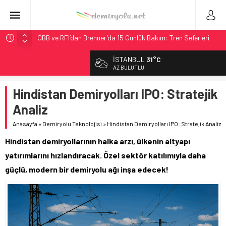
ÖBB ve RFI’dan Brenner’da 15 Günlük Bakım: Tren Seferleri
Duruyor
İSTANBUL
31°C
NS, Temmuz 2026’dan İtibaren Koltukta Bagaja Kalıcı
AZ BULUTLU
Yasak, Ceza Yok
Madrid Atocha’da 56 Milyon Euro’luk Yenileme: Sol Tüneli
Hindistan Demiryolları IPO: Stratejik
%33 Kapasite Artışı
Analiz
Çekya ETCS’de Erken Teslim Ama Ulusal Hedef 730 km’ye
Düştü
Anasayfa
»
Demiryolu Teknolojisi
»
Hindistan Demiryolları IPO: Stratejik Analiz
Malezya Havayolları, TGV ile 28 Fransız Şehrine Tek Bilet
Hindistan demiryollarının halka arzı, ülkenin
altyapı
yatırımlarını hızlandıracak. Özel sektör katılımıyla daha
güçlü, modern bir demiryolu ağı inşa edecek!