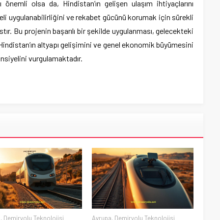
 önemli olsa da, Hindistan’ın gelişen ulaşım ihtiyaçlarını
li uygulanabilirliğini ve rekabet gücünü korumak için sürekli
tır. Bu projenin başarılı bir şekilde uygulanması, gelecekteki
k, Hindistan’ın altyapı gelişimini ve genel ekonomik büyümesini
ansiyelini vurgulamaktadır.
a
,
Demiryolu Teknolojisi
Avrupa
,
Demiryolu Teknolojisi