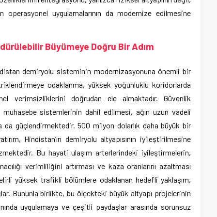
ın operasyonel uygulamalarının da modernize edilmesine
dürülebilir Büyümeye Doğru Bir Adım
indistan demiryolu sisteminin modernizasyonuna önemli bir
ktriklendirmeye odaklanma, yüksek yoğunluklu koridorlarda
nel verimsizliklerini doğrudan ele almaktadır. Güvenlik
ş muhasebe sistemlerinin dahil edilmesi, ağın uzun vadeli
daha da güçlendirmektedir. 500 milyon dolarlık daha büyük bir
rım, Hindistan’ın demiryolu altyapısının iyileştirilmesine
ektedir. Bu hayati ulaşım arterlerindeki iyileştirmelerin,
acılığı verimliliğini artırması ve kaza oranlarını azaltması
lirli yüksek trafikli bölümlere odaklanan hedefli yaklaşım,
r. Bununla birlikte, bu ölçekteki büyük altyapı projelerinin
manında uygulamaya ve çeşitli paydaşlar arasında sorunsuz