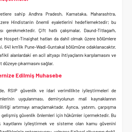
iyetlere sahip Andhra Pradesh, Karnataka, Maharashtra,
ere Hindistan’ın önemli eyaletlerini hedeflemektedir; bu
ı gerekmektedir. Çift hatlı çalışmalar, Daund-Titlagarh,
ve Hospet-Tinaighat hatları da dahil olmak üzere bölümlere
si, 641 km’lik Pune-Wadi-Guntakal bölümüne odaklanacaktır.
ikli alanlardaki en acil altyapı ihtiyaçlarını karşılamasını ve
st düzeye çıkarmasını sağlar.
dernize Edilmiş Muhasebe
e, RSIP güvenlik ve idari verimlilikte iyileştirmeleri de
lerinin uygulanması, demiryolunun mali kaynaklarının
irliği artırmayı amaçlamaktadır. Ayrıca, yatırım, çarpışma
 gelişmiş güvenlik önlemleri için hükümler içermektedir. Bu
ik kayıtlarını iyileştirmek ve sisteme olan kamu güvenini
zelliklerinin entegrasyonu, yalnızca fiziksel altyapının değil,