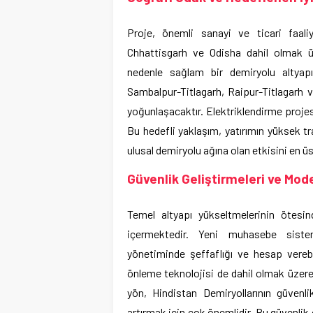
Proje, önemli sanayi ve ticari faal
Chhattisgarh ve Odisha dahil olmak üz
nedenle sağlam bir demiryolu altyapıs
Sambalpur-Titlagarh, Raipur-Titlagarh 
yoğunlaşacaktır. Elektriklendirme proje
Bu hedefli yaklaşım, yatırımın yüksek traf
ulusal demiryolu ağına olan etkisini en ü
Güvenlik Geliştirmeleri ve Mo
Temel altyapı yükseltmelerinin ötesind
içermektedir. Yeni muhasebe sistem
yönetiminde şeffaflığı ve hesap verebil
önleme teknolojisi de dahil olmak üzere
yön, Hindistan Demiryollarının güvenl
artırmak için çok önemlidir. Bu güvenlik ö