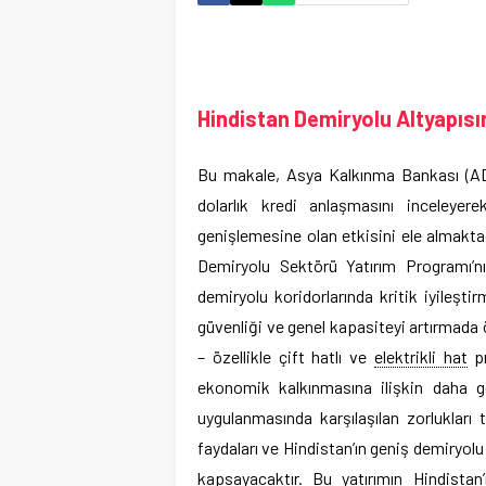
Hindistan Demiryolu Altyapısın
Bu makale, Asya Kalkınma Bankası (AD
dolarlık kredi anlaşmasını inceleyer
genişlemesine olan etkisini ele almaktadı
Demiryolu Sektörü Yatırım Programı’nı
demiryolu koridorlarında kritik iyileşti
güvenliği ve genel kapasiteyi artırmada ö
– özellikle çift hatlı ve
elektrikli hat
pr
ekonomik kalkınmasına ilişkin daha g
uygulanmasında karşılaşılan zorlukları 
faydaları ve Hindistan’ın geniş demiryolu 
kapsayacaktır. Bu yatırımın Hindistan