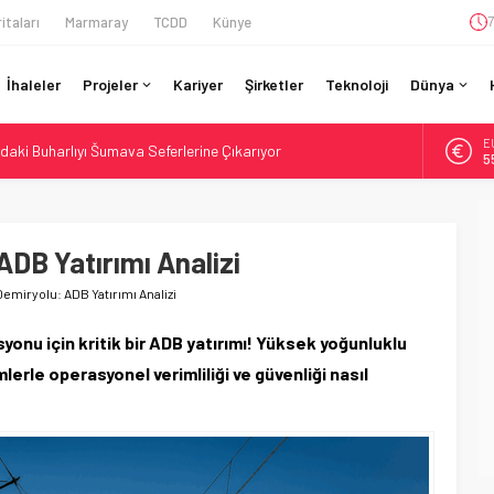
itaları
Marmaray
TCDD
Künye
7
İhaleler
Projeler
Kariyer
Şirketler
Teknoloji
Dünya
A
daki Buharlıyı Šumava Seferlerine Çıkarıyor
6
ro’luk Tramvay İnşaatına Başladı
B
1
ruladı: 308 Bin Rupiye Özel Vagonda Puja
si BVLOS Drone’larla Müdahale Süresini Kısalttı
ADB Yatırımı Analizi
D
4
Teslim Ama Ulusal Hedef 730 km’ye Düştü
emiryolu: ADB Yatırımı Analizi
E
5
yonu için kritik bir ADB yatırımı! Yüksek yoğunluklu
mlerle operasyonel verimliliği ve güvenliği nasıl