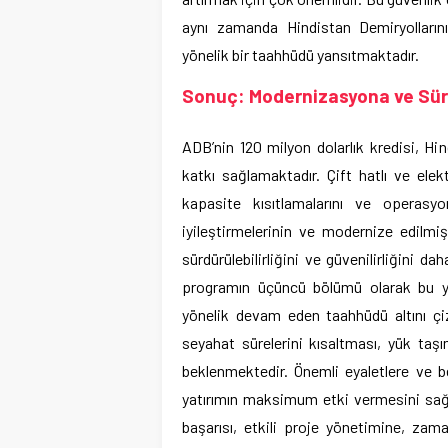
aynı zamanda Hindistan Demiryolların
yönelik bir taahhüdü yansıtmaktadır.
Sonuç: Modernizasyona ve Sür
ADB’nin 120 milyon dolarlık kredisi, H
katkı sağlamaktadır. Çift hatlı ve ele
kapasite kısıtlamalarını ve operasyo
iyileştirmelerinin ve modernize edilmi
sürdürülebilirliğini ve güvenilirliğini 
programın üçüncü bölümü olarak bu yatı
yönelik devam eden taahhüdü altını çizm
seyahat sürelerini kısaltması, yük taşım
beklenmektedir. Önemli eyaletlere ve be
yatırımın maksimum etki vermesini sağla
başarısı, etkili proje yönetimine, za