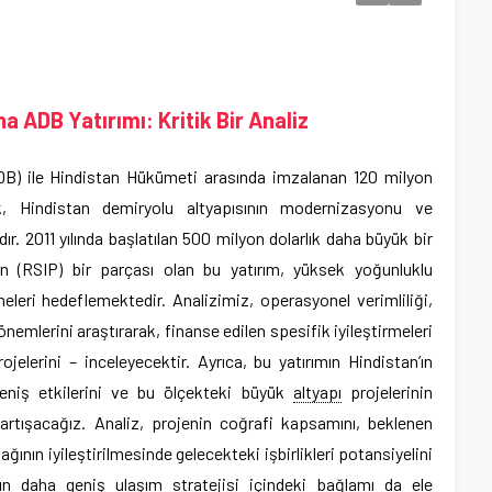
a ADB Yatırımı: Kritik Bir Analiz
B) ile Hindistan Hükümeti arasında imzalanan 120 milyon
ek, Hindistan demiryolu altyapısının modernizasyonu ve
r. 2011 yılında başlatılan 500 milyon dolarlık daha büyük bir
n (RSIP) bir parçası olan bu yatırım, yüksek yoğunluklu
rmeleri hedeflemektedir. Analizimiz, operasyonel verimliliği,
nemlerini araştırarak, finanse edilen spesifik iyileştirmeleri
ojelerini – inceleyecektir. Ayrıca, bu yatırımın Hindistan’ın
eniş etkilerini ve bu ölçekteki büyük
altyapı
projelerinin
tartışacağız. Analiz, projenin coğrafi kapsamını, beklenen
ağının iyileştirilmesinde gelecekteki işbirlikleri potansiyelini
’ın daha geniş ulaşım stratejisi içindeki bağlamı da ele