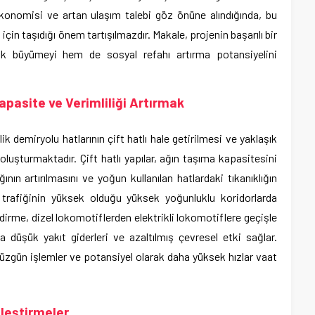
 ekonomisi ve artan ulaşım talebi göz önüne alındığında, bu
 için taşıdığı önem tartışılmazdır. Makale, projenin başarılı bir
k büyümeyi hem de sosyal refahı artırma potansiyelini
 Kapasite ve Verimliliği Artırmak
k demiryolu hatlarının çift hatlı hale getirilmesi ve yaklaşık
oluşturmaktadır. Çift hatlı yapılar, ağın taşıma kapasitesini
ğının artırılmasını ve yoğun kullanılan hatlardaki tıkanıklığın
u trafiğinin yüksek olduğu yüksek yoğunluklu koridorlarda
endirme, dizel lokomotiflerden elektrikli lokomotiflere geçişle
 düşük yakıt giderleri ve azaltılmış çevresel etki sağlar.
düzgün işlemler ve potansiyel olarak daha yüksek hızlar vaat
ileştirmeler