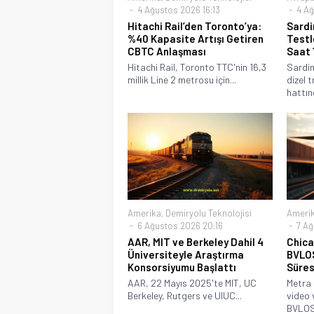
4 Ağustos 2026 16:13
4 Ağ
Hitachi Rail’den Toronto’ya:
Sardi
%40 Kapasite Artışı Getiren
Testl
CBTC Anlaşması
Saat 
Hitachi Rail, Toronto TTC'nin 16,3
Sardin
millik Line 2 metrosu için...
dizel t
hattınd
Amerika
,
Demiryolu Teknolojisi
Ameri
6 Ağustos 2026 20:16
7 Ağ
AAR, MIT ve Berkeley Dahil 4
Chica
Üniversiteyle Araştırma
BVLOS
Konsorsiyumu Başlattı
Süresi
AAR, 22 Mayıs 2025'te MIT, UC
Metra 
Berkeley, Rutgers ve UIUC...
video 
BVLOS.