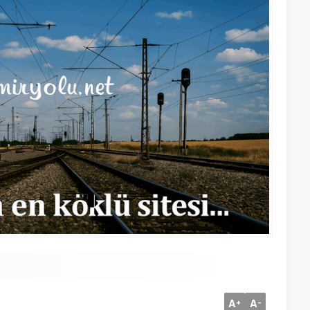
A
A
+
-