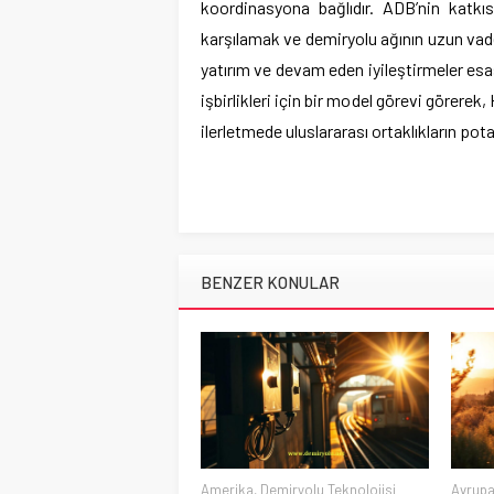
koordinasyona bağlıdır. ADB’nin katkısı
karşılamak ve demiryolu ağının uzun vade
yatırım ve devam eden iyileştirmeler esas
işbirlikleri için bir model görevi görere
ilerletmede uluslararası ortaklıkların pot
BENZER KONULAR
Amerika
,
Demiryolu Teknolojisi
Avrup