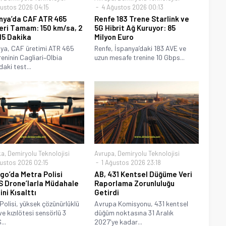
ustos 2026 04:15
4 Ağustos 2026 00:13
nya’da CAF ATR 465
Renfe 183 Trene Starlink ve
eri Tamam: 150 km/sa, 2
5G Hibrit Ağ Kuruyor: 85
15 Dakika
Milyon Euro
ya, CAF üretimi ATR 465
Renfe, İspanya’daki 183 AVE ve
reninin Cagliari–Olbia
uzun mesafe trenine 10 Gbps...
aki test...
ka
,
Demiryolu Teknolojisi
Avrupa
,
Demiryolu Teknolojisi
ustos 2026 02:15
1 Ağustos 2026 23:18
go’da Metra Polisi
AB, 431 Kentsel Düğüme Veri
 Drone’larla Müdahale
Raporlama Zorunluluğu
ni Kısalttı
Getirdi
Polisi, yüksek çözünürlüklü
Avrupa Komisyonu, 431 kentsel
ve kızılötesi sensörlü 3
düğüm noktasına 31 Aralık
..
2027'ye kadar...