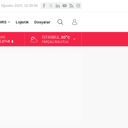
 Ağustos 2026, 16:39:09
HRS
Lojistik
Dosyalar
İSTANBUL
30°C
LTIN
.623,43
PARÇALI BULUTLU
İST
3.785,25
OLAR
7,7048
URO
5,0748