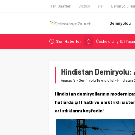
Tren Saatleri
Sözlük
YHT
Demiryolu Har
Demiryolcu
Son Haberler
České dráhy 101 Yaşın
Brescia 426 Milyon Eu
Northern Railway Doğ
Chicago’da Metra Poli
Hindistan Demiryolu: 
Çekya ETCS’de Erken 
Anasayfa
»
Demiryolu Teknolojisi
»
Hindistan D
Hindistan demiryollarının modernizas
hatlarda çift hatlı ve elektrikli siste
artırdıklarını keşfedin!