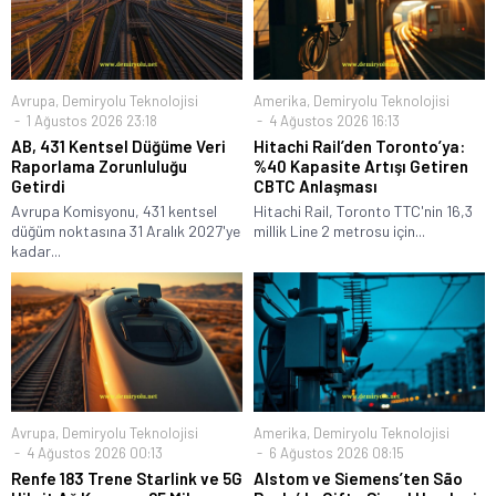
Avrupa
,
Demiryolu Teknolojisi
Amerika
,
Demiryolu Teknolojisi
1 Ağustos 2026 23:18
4 Ağustos 2026 16:13
AB, 431 Kentsel Düğüme Veri
Hitachi Rail’den Toronto’ya:
Raporlama Zorunluluğu
%40 Kapasite Artışı Getiren
Getirdi
CBTC Anlaşması
Avrupa Komisyonu, 431 kentsel
Hitachi Rail, Toronto TTC'nin 16,3
düğüm noktasına 31 Aralık 2027'ye
millik Line 2 metrosu için...
kadar...
Avrupa
,
Demiryolu Teknolojisi
Amerika
,
Demiryolu Teknolojisi
4 Ağustos 2026 00:13
6 Ağustos 2026 08:15
Renfe 183 Trene Starlink ve 5G
Alstom ve Siemens’ten São