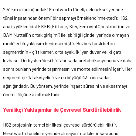
2,41 km uzunluğundaki Greatworth tüneli, geleneksel yerinde
tünel inşaatından önemli bir sapmayı örneklendirmektedir. HS2,
ana iş yüklenicisi EKFB (Eiffage, Kier, Ferrovial Construction ve
BAM Nuttall’ın ortak girişimi) ile işbirliği içinde, yerinde olmayan
modüler bir yaklaşım benimsemiştir. Bu, beş farklı beton
segmentinin – çift kemer, orta ayak, iki yan duvar ve iki çatı
levhası – Derbyshire’deki bir fabrikada prefabrikasyonunu ve daha
sonra bunların yerinde taşınmasını ve monte edilmesini içerir. Her
segment çelik takviyelidir ve en büyüğü 43 tona kadar
ağırlığındadır. Bu yöntem, yerinde inşaat süresini ve aksatmayı
önemli ölçüde azaltmaktadır.
Yenilikçi Yaklaşımlar ile Çevresel Sürdürülebilirlik
HS2 projesinin temel bir ilkesi çevresel sürdürülebilirliktir.
Greatworth tünelinin yerinde olmayan modüler inşası bunu