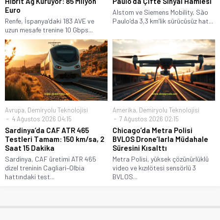
Hibrit Ağ Kuruyor: 85 Milyon
Paulo’da Çifte Sinyal Hamlesi
Euro
Alstom ve Siemens Mobility, São
Renfe, İspanya’daki 183 AVE ve
Paulo’da 3,3 km’lik sürücüsüz hat...
uzun mesafe trenine 10 Gbps...
Avrupa
,
Demiryolu Teknolojisi
Amerika
,
Demiryolu Teknolojisi
4 Ağustos 2026 04:15
7 Ağustos 2026 02:15
Sardinya’da CAF ATR 465
Chicago’da Metra Polisi
Testleri Tamam: 150 km/sa, 2
BVLOS Drone’larla Müdahale
Saat 15 Dakika
Süresini Kısalttı
Sardinya, CAF üretimi ATR 465
Metra Polisi, yüksek çözünürlüklü
dizel treninin Cagliari–Olbia
video ve kızılötesi sensörlü 3
hattındaki test...
BVLOS...