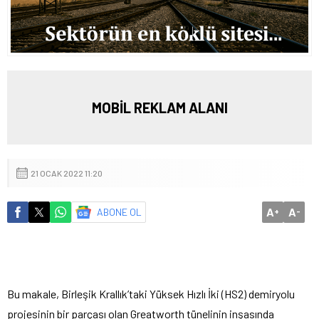
MOBİL REKLAM ALANI
21 OCAK 2022 11:20
A
A
ABONE OL
+
-
Bu makale, Birleşik Krallık’taki Yüksek Hızlı İki (HS2) demiryolu
projesinin bir parçası olan Greatworth tünelinin inşasında