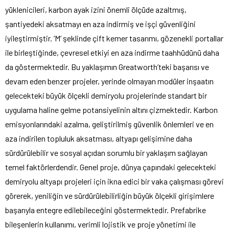
yüklenicileri, karbon ayak izini önemli ölçüde azaltmış,
şantiyedeki aksatmayı en aza indirmiş ve işçi güvenliğini
iyileştirmiştir. ‘M’ şeklinde çift kemer tasarımı, gözenekli portallar
ile birleştiğinde, çevresel etkiyi en aza indirme taahhüdünü daha
da göstermektedir. Bu yaklaşımın Greatworth’teki başarısı ve
devam eden benzer projeler, yerinde olmayan modüler inşaatın
gelecekteki büyük ölçekli demiryolu projelerinde standart bir
uygulama haline gelme potansiyelinin altını çizmektedir. Karbon
emisyonlarındaki azalma, geliştirilmiş güvenlik önlemleri ve en
aza indirilen topluluk aksatması, altyapı gelişimine daha
sürdürülebilir ve sosyal açıdan sorumlu bir yaklaşım sağlayan
temel faktörlerdendir. Genel proje, dünya çapındaki gelecekteki
demiryolu altyapı projeleri için ikna edici bir vaka çalışması görevi
görerek, yeniliğin ve sürdürülebilirliğin büyük ölçekli girişimlere
başarıyla entegre edilebileceğini göstermektedir. Prefabrike
bileşenlerin kullanımı, verimli lojistik ve proje yönetimi ile