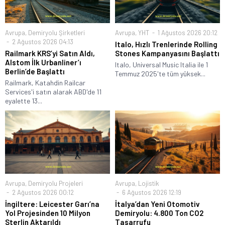
Avrupa
,
Demiryolu Şirketleri
Avrupa
,
YHT
1 Ağustos 2026 20:12
2 Ağustos 2026 04:13
Italo, Hızlı Trenlerinde Rolling
Railmark KRS’yi Satın Aldı,
Stones Kampanyasını Başlattı
Alstom İlk Urbanliner’ı
Italo, Universal Music Italia ile 1
Berlin’de Başlattı
Temmuz 2025'te tüm yüksek...
Railmark, Katahdin Railcar
Services'i satın alarak ABD'de 11
eyalette 13...
Avrupa
,
Demiryolu Projeleri
Avrupa
,
Lojistik
2 Ağustos 2026 00:12
6 Ağustos 2026 12:19
İngiltere: Leicester Garı’na
İtalya’dan Yeni Otomotiv
Yol Projesinden 10 Milyon
Demiryolu: 4.800 Ton CO2
Sterlin Aktarıldı
Tasarrufu