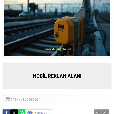
MOBİL REKLAM ALANI
7 TEMMUZ 2026 00:04
A
A
ABONE OL
+
-