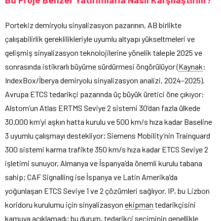
Portekiz demiryolu sinyalizasyon pazarının, AB birlikte
çalışabilirlik gereklilikleriyle uyumlu altyapı yükseltmeleri ve
gelişmiş sinyalizasyon teknolojilerine yönelik taleple 2025 ve
sonrasında istikrarlı büyüme sürdürmesi öngörülüyor (
Kaynak
:
IndexBox/İberya demiryolu sinyalizasyon analizi, 2024–2025).
Avrupa ETCS tedarikçi pazarında üç büyük üretici öne çıkıyor:
Alstom’un Atlas ERTMS Seviye 2 sistemi 30’dan fazla ülkede
30.000 km’yi aşkın hatta kurulu ve 500 km/s hıza kadar Baseline
3 uyumlu çalışmayı destekliyor; Siemens Mobility’nin Trainguard
300 sistemi karma trafikte 350 km/s hıza kadar ETCS Seviye 2
işletimi sunuyor, Almanya ve İspanya’da önemli kurulu tabana
sahip; CAF Signalling ise İspanya ve Latin Amerika’da
yoğunlaşan ETCS Seviye 1 ve 2 çözümleri sağlıyor. IP, bu Lizbon
koridoru kurulumu için sinyalizasyon
ekipman
tedarikçisini
kamuya açıklamadı; bu durum, tedarikçi seçiminin genellikle