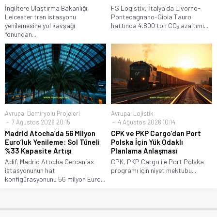
İngiltere Ulaştırma Bakanlığı,
FS Logistix, İtalya'da Livorno-
Leicester tren istasyonu
Pontecagnano-Gioia Tauro
yenilemesine yol kavşağı
hattında 4.800 ton CO₂ azaltımı...
fonundan...
Avrupa
,
Demiryolu Projeleri
Avrupa
,
Lojistik
7 Ağustos 2026 20:15
4 Ağustos 2026 10:14
Madrid Atocha’da 56 Milyon
CPK ve PKP Cargo’dan Port
Euro’luk Yenileme: Sol Tüneli
Polska İçin Yük Odaklı
%33 Kapasite Artışı
Planlama Anlaşması
Adif, Madrid Atocha Cercanías
CPK, PKP Cargo ile Port Polska
istasyonunun hat
programı için niyet mektubu...
konfigürasyonunu 56 milyon Euro...