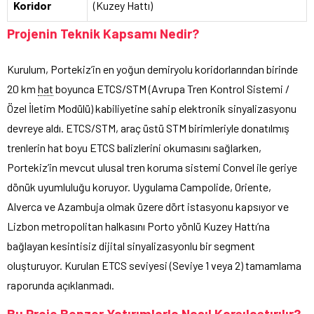
Koridor
(Kuzey Hattı)
Projenin Teknik Kapsamı Nedir?
Kurulum, Portekiz’in en yoğun demiryolu koridorlarından birinde
20 km
hat
boyunca ETCS/STM (Avrupa Tren Kontrol Sistemi /
Özel İletim Modülü) kabiliyetine sahip elektronik sinyalizasyonu
devreye aldı. ETCS/STM, araç üstü STM birimleriyle donatılmış
trenlerin hat boyu ETCS balizlerini okumasını sağlarken,
Portekiz’in mevcut ulusal tren koruma sistemi Convel ile geriye
dönük uyumluluğu koruyor. Uygulama Campolide, Oriente,
Alverca ve Azambuja olmak üzere dört istasyonu kapsıyor ve
Lizbon metropolitan halkasını Porto yönlü Kuzey Hattı’na
bağlayan kesintisiz dijital sinyalizasyonlu bir segment
oluşturuyor. Kurulan ETCS seviyesi (Seviye 1 veya 2) tamamlama
raporunda açıklanmadı.
Bu Proje Benzer Yatırımlarla Nasıl Karşılaştırılır?