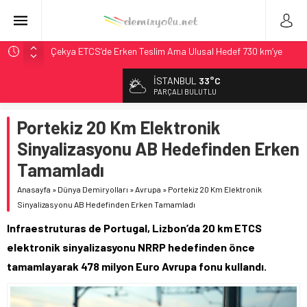
Çekya ETCS’de Erken Teslim Ama Ulusal Hedef 730 km’ye
Düştü
İSTANBUL
33°C
České dráhy 101 Yaşındaki Buharlıyı Šumava Seferlerine
PARÇALI BULUTLU
Çıkarıyor
Brescia 426 Milyon Euro’luk Tramvay İnşaatına Başladı
Portekiz 20 Km Elektronik
Northern Railway Doğruladı: 308 Bin Rupiye Özel Vagonda
Sinyalizasyonu AB Hedefinden Erken
Puja
Tamamladı
Madrid Atocha’da 56 Milyon Euro’luk Yenileme: Sol Tüneli
%33 Kapasite Artışı
Anasayfa
»
Dünya Demiryolları
»
Avrupa
»
Portekiz 20 Km Elektronik
Sinyalizasyonu AB Hedefinden Erken Tamamladı
Infraestruturas de Portugal, Lizbon’da 20 km ETCS
elektronik sinyalizasyonu NRRP hedefinden önce
tamamlayarak 478 milyon Euro Avrupa fonu kullandı.