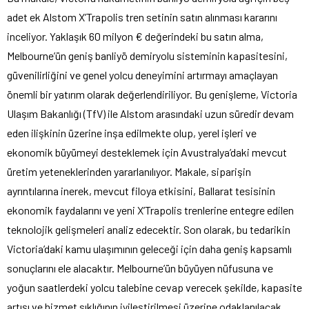
adet ek Alstom X’Trapolis tren setinin satın alınması kararını
inceliyor. Yaklaşık 60 milyon € değerindeki bu satın alma,
Melbourne’ün geniş banliyö demiryolu sisteminin kapasitesini,
güvenilirliğini ve genel yolcu deneyimini artırmayı amaçlayan
önemli bir yatırım olarak değerlendiriliyor. Bu genişleme, Victoria
Ulaşım Bakanlığı (TfV) ile Alstom arasındaki uzun süredir devam
eden ilişkinin üzerine inşa edilmekte olup, yerel işleri ve
ekonomik büyümeyi desteklemek için Avustralya’daki mevcut
üretim yeteneklerinden yararlanılıyor. Makale, siparişin
ayrıntılarına inerek, mevcut filoya etkisini, Ballarat tesisinin
ekonomik faydalarını ve yeni X’Trapolis trenlerine entegre edilen
teknolojik gelişmeleri analiz edecektir. Son olarak, bu tedarikin
Victoria’daki kamu ulaşımının geleceği için daha geniş kapsamlı
sonuçlarını ele alacaktır. Melbourne’ün büyüyen nüfusuna ve
yoğun saatlerdeki yolcu talebine cevap verecek şekilde, kapasite
artışı ve hizmet sıklığının iyileştirilmesi üzerine odaklanılacak,