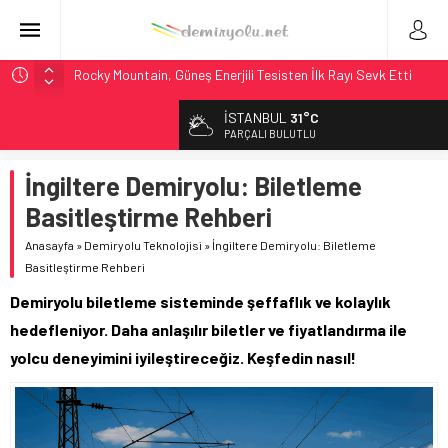
Rocky Mountain, Güneş Enerjili Tesisten İlk Rayı Sevk Etti
AAR, MIT ve Berkeley Dahil 4 Üniversiteyle Araştırma
İSTANBUL
31°C
Konsorsiyumu Başlattı
PARÇALI BULUTLU
Long Beach Limanı’na 58 Milyon Dolarlık Yeşil Yatırım Ödülü
İngiltere Demiryolu: Biletleme
Madrid 6. Hat 2027’de Sürücüsüz: Kapasite %70 Artacak
Basitleştirme Rehberi
NJ Transit’ten Tarihi Bütçe: 46 Yılın Rekoru Onaylandı
Anasayfa
»
Demiryolu Teknolojisi
»
İngiltere Demiryolu: Biletleme
Basitleştirme Rehberi
Demiryolu biletleme sisteminde şeffaflık ve kolaylık
hedefleniyor. Daha anlaşılır biletler ve fiyatlandırma ile
yolcu deneyimini iyileştireceğiz. Keşfedin nasıl!