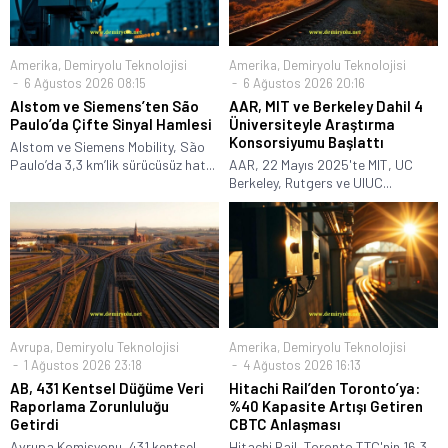
Amerika
,
Demiryolu Teknolojisi
Amerika
,
Demiryolu Teknolojisi
6 Ağustos 2026 08:15
6 Ağustos 2026 20:16
Alstom ve Siemens’ten São
AAR, MIT ve Berkeley Dahil 4
Paulo’da Çifte Sinyal Hamlesi
Üniversiteyle Araştırma
Konsorsiyumu Başlattı
Alstom ve Siemens Mobility, São
Paulo’da 3,3 km’lik sürücüsüz hat...
AAR, 22 Mayıs 2025'te MIT, UC
Berkeley, Rutgers ve UIUC...
Avrupa
,
Demiryolu Teknolojisi
Amerika
,
Demiryolu Teknolojisi
1 Ağustos 2026 23:18
4 Ağustos 2026 16:13
AB, 431 Kentsel Düğüme Veri
Hitachi Rail’den Toronto’ya:
Raporlama Zorunluluğu
%40 Kapasite Artışı Getiren
Getirdi
CBTC Anlaşması
Avrupa Komisyonu, 431 kentsel
Hitachi Rail, Toronto TTC'nin 16,3