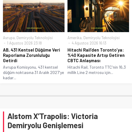
Avrupa
,
Demiryolu Teknolojisi
Amerika
,
Demiryolu Teknolojisi
1 Ağustos 2026 23:18
4 Ağustos 2026 16:13
AB, 431 Kentsel Düğüme Veri
Hitachi Rail’den Toronto’ya:
Raporlama Zorunluluğu
%40 Kapasite Artışı Getiren
Getirdi
CBTC Anlaşması
Avrupa Komisyonu, 431 kentsel
Hitachi Rail, Toronto TTC'nin 16,3
düğüm noktasına 31 Aralık 2027'ye
millik Line 2 metrosu için...
kadar...
Alstom X’Trapolis: Victoria
Demiryolu Genişlemesi