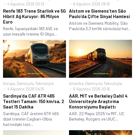
4 Ağustos 2026 00:13
6 Ağustos 2026 08:15
Renfe 183 Trene Starlink ve 5G
Alstom ve Siemens’ten São
Hibrit Ağ Kuruyor: 85 Milyon
Paulo’da Çifte Sinyal Hamlesi
Euro
Alstom ve Siemens Mobility, São
Renfe, İspanya’daki 183 AVE ve
Paulo’da 3,3 km’lik sürücüsüz hat...
uzun mesafe trenine 10 Gbps...
Avrupa
,
Demiryolu Teknolojisi
Amerika
,
Demiryolu Teknolojisi
4 Ağustos 2026 04:15
6 Ağustos 2026 20:16
Sardinya’da CAF ATR 465
AAR, MIT ve Berkeley Dahil 4
Testleri Tamam: 150 km/sa, 2
Üniversiteyle Araştırma
Saat 15 Dakika
Konsorsiyumu Başlattı
Sardinya, CAF üretimi ATR 465
AAR, 22 Mayıs 2025'te MIT, UC
dizel treninin Cagliari–Olbia
Berkeley, Rutgers ve UIUC...
hattındaki test...