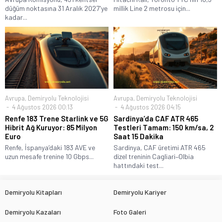
düğüm noktasına 31 Aralık 2027'ye
millik Line 2 metrosu için...
kadar...
Avrupa
,
Demiryolu Teknolojisi
Avrupa
,
Demiryolu Teknolojisi
4 Ağustos 2026 00:13
4 Ağustos 2026 04:15
Renfe 183 Trene Starlink ve 5G
Sardinya’da CAF ATR 465
Hibrit Ağ Kuruyor: 85 Milyon
Testleri Tamam: 150 km/sa, 2
Euro
Saat 15 Dakika
Renfe, İspanya’daki 183 AVE ve
Sardinya, CAF üretimi ATR 465
uzun mesafe trenine 10 Gbps...
dizel treninin Cagliari–Olbia
hattındaki test...
Demiryolu Kitapları
Demiryolu Kariyer
Demiryolu Kazaları
Foto Galeri