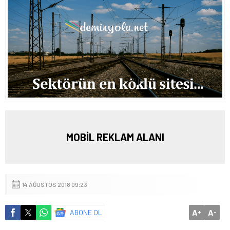
MOBİL REKLAM ALANI
14 AĞUSTOS 2018 09:23
A
A
ABONE OL
+
-