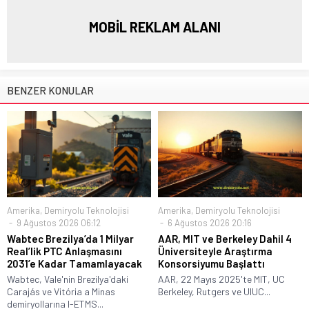
MOBİL REKLAM ALANI
BENZER KONULAR
Amerika
,
Demiryolu Teknolojisi
Amerika
,
Demiryolu Teknolojisi
9 Ağustos 2026 06:12
6 Ağustos 2026 20:16
Wabtec Brezilya’da 1 Milyar
AAR, MIT ve Berkeley Dahil 4
Real’lik PTC Anlaşmasını
Üniversiteyle Araştırma
2031’e Kadar Tamamlayacak
Konsorsiyumu Başlattı
Wabtec, Vale'nin Brezilya'daki
AAR, 22 Mayıs 2025'te MIT, UC
Carajás ve Vitória a Minas
Berkeley, Rutgers ve UIUC...
demiryollarına I-ETMS...