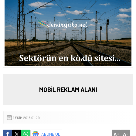
MOBİL REKLAM ALANI
1 EKIM 2018 01:29
A
A
ABONE OL
+
-