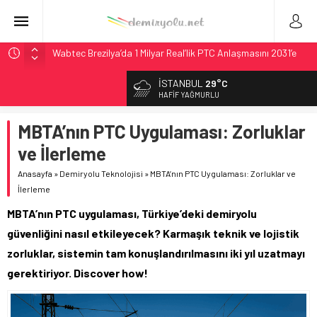
Wabtec Brezilya’da 1 Milyar Real’lik PTC Anlaşmasını 2031’e
Kadar Tamamlayacak
İSTANBUL
29°C
ABD’de CREATE Programı 72,4 Milyon Dolarlık Alt Geçidi
HAFIF YAĞMURLU
Başlattı
Ukrayna’da Yolcu Trenine İHA Saldırısı: Zamanında Tahliye
MBTA’nın PTC Uygulaması: Zorluklar
Faciayı Önledi
ve İlerleme
DB Modernizasyon Programı: 70. İstasyona Ulaşıldı
Anasayfa
»
Demiryolu Teknolojisi
»
MBTA’nın PTC Uygulaması: Zorluklar ve
Utah’ta 31 Milyon Dolarlık Proje Trafik Çilesini Bitiriyor
İlerleme
MBTA’nın PTC uygulaması, Türkiye’deki demiryolu
güvenliğini nasıl etkileyecek? Karmaşık teknik ve lojistik
zorluklar, sistemin tam konuşlandırılmasını iki yıl uzatmayı
gerektiriyor. Discover how!