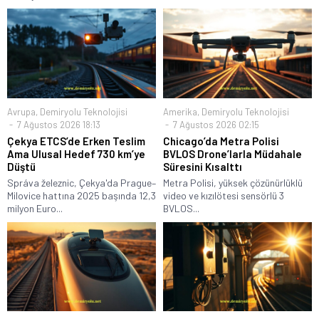
Avrupa
,
Demiryolu Teknolojisi
Amerika
,
Demiryolu Teknolojisi
7 Ağustos 2026 18:13
7 Ağustos 2026 02:15
Çekya ETCS’de Erken Teslim
Chicago’da Metra Polisi
Ama Ulusal Hedef 730 km’ye
BVLOS Drone’larla Müdahale
Düştü
Süresini Kısalttı
Správa železnic, Çekya'da Prague–
Metra Polisi, yüksek çözünürlüklü
Milovice hattına 2025 başında 12,3
video ve kızılötesi sensörlü 3
milyon Euro...
BVLOS...