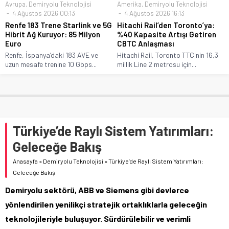
Avrupa
,
Demiryolu Teknolojisi
Amerika
,
Demiryolu Teknolojisi
4 Ağustos 2026 00:13
4 Ağustos 2026 16:13
Renfe 183 Trene Starlink ve 5G
Hitachi Rail’den Toronto’ya:
Hibrit Ağ Kuruyor: 85 Milyon
%40 Kapasite Artışı Getiren
Euro
CBTC Anlaşması
Renfe, İspanya’daki 183 AVE ve
Hitachi Rail, Toronto TTC'nin 16,3
uzun mesafe trenine 10 Gbps...
millik Line 2 metrosu için...
Türkiye’de Raylı Sistem Yatırımları:
Geleceğe Bakış
Anasayfa
»
Demiryolu Teknolojisi
»
Türkiye’de Raylı Sistem Yatırımları:
Geleceğe Bakış
Demiryolu sektörü, ABB ve Siemens gibi devlerce
yönlendirilen yenilikçi stratejik ortaklıklarla geleceğin
teknolojileriyle buluşuyor. Sürdürülebilir ve verimli