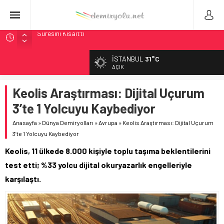
NJ Transit’ten Tarihi Bütçe: 46 Yılın Rekoru Onaylandı
Rocky Mountain, Güneş Enerjili Tesisten İlk Rayı Sevk Etti
İSTANBUL
31°C
AAR, MIT ve Berkeley Dahil 4 Üniversiteyle Araştırma
AÇIK
Konsorsiyumu Başlattı
Keolis Araştırması: Dijital Uçurum
Long Beach Limanı’na 58 Milyon Dolarlık Yeşil Yatırım Ödülü
3’te 1 Yolcuyu Kaybediyor
Chicago’da Metra Polisi BVLOS Drone’larla Müdahale
Süresini Kısalttı
Anasayfa
»
Dünya Demiryolları
»
Avrupa
»
Keolis Araştırması: Dijital Uçurum
3’te 1 Yolcuyu Kaybediyor
Keolis, 11 ülkede 8.000 kişiyle toplu taşıma beklentilerini
test etti; %33 yolcu dijital okuryazarlık engelleriyle
karşılaştı.