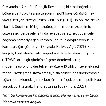
Öte yandan, Amerika Birleşik Devletleri gibi araç bağımlısı
bölgelerde, toplu taşıma taleplerini politikaya dönüştürmek
yavaş ilerliyor. Yüzey Ulaşım Kurulu’nun (STB), Union Pacific ve
Norfolk Southern birleşme süreçlerini, modernize edilmiş
düzenleyici çerçeveler altında rekabet ve hizmet güvencelerini
sağlamak amacıyla geciktirmesi, politika adaptasyonunun
karmaşıklığını gösteriyor (Kaynak: Railway Age, 2026). Buna
karşılık, Hindistan’ın Tatravagonka ve Ramkrishna Forgings
(JTRWF) ortak girişiminin bölgesel demiryolu araç
modernizasyonunu desteklemek üzere 10 yıllık bir tekerlek seti
tedarik sözleşmesi imzalaması, hızla gelişen pazarların transit
ağları desteklemek için fiziksel üretimi ölçeklendirme politikasını
vurguluyor (Kaynak: Manufacturing Today India, 2026).
Not: Bu konuya ilişkin bağımsız doğrulama verisi yayın tarihi
itibarıyla mevcut değildi.