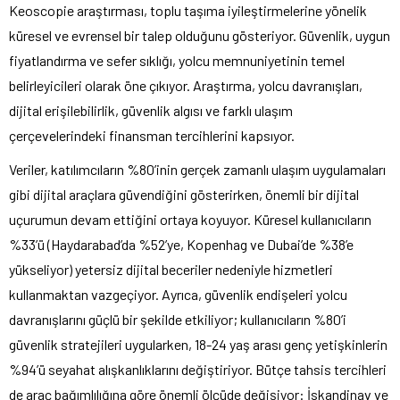
Keoscopie araştırması, toplu taşıma iyileştirmelerine yönelik
küresel ve evrensel bir talep olduğunu gösteriyor. Güvenlik, uygun
fiyatlandırma ve sefer sıklığı, yolcu memnuniyetinin temel
belirleyicileri olarak öne çıkıyor. Araştırma, yolcu davranışları,
dijital erişilebilirlik, güvenlik algısı ve farklı ulaşım
çerçevelerindeki finansman tercihlerini kapsıyor.
Veriler, katılımcıların %80’inin gerçek zamanlı ulaşım uygulamaları
gibi dijital araçlara güvendiğini gösterirken, önemli bir dijital
uçurumun devam ettiğini ortaya koyuyor. Küresel kullanıcıların
%33’ü (Haydarabad’da %52’ye, Kopenhag ve Dubai’de %38’e
yükseliyor) yetersiz dijital beceriler nedeniyle hizmetleri
kullanmaktan vazgeçiyor. Ayrıca, güvenlik endişeleri yolcu
davranışlarını güçlü bir şekilde etkiliyor; kullanıcıların %80’i
güvenlik stratejileri uygularken, 18-24 yaş arası genç yetişkinlerin
%94’ü seyahat alışkanlıklarını değiştiriyor. Bütçe tahsis tercihleri
de araç bağımlılığına göre önemli ölçüde değişiyor: İskandinav ve