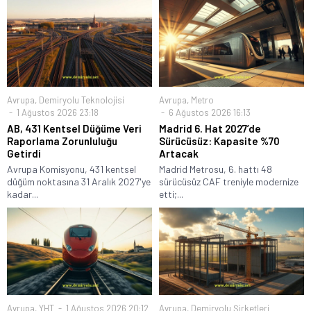
Avrupa
,
Demiryolu Teknolojisi
Avrupa
,
Metro
1 Ağustos 2026 23:18
6 Ağustos 2026 16:13
AB, 431 Kentsel Düğüme Veri
Madrid 6. Hat 2027’de
Raporlama Zorunluluğu
Sürücüsüz: Kapasite %70
Getirdi
Artacak
Avrupa Komisyonu, 431 kentsel
Madrid Metrosu, 6. hattı 48
düğüm noktasına 31 Aralık 2027'ye
sürücüsüz CAF treniyle modernize
kadar...
etti;...
Avrupa
,
YHT
1 Ağustos 2026 20:12
Avrupa
,
Demiryolu Şirketleri