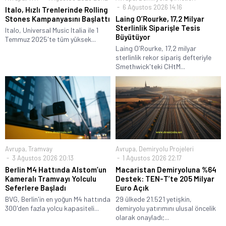
6 Ağustos 2026 14:16
Italo, Hızlı Trenlerinde Rolling
Stones Kampanyasını Başlattı
Laing O’Rourke, 17,2 Milyar
Sterlinlik Siparişle Tesis
Italo, Universal Music Italia ile 1
Büyütüyor
Temmuz 2025'te tüm yüksek...
Laing O'Rourke, 17,2 milyar
sterlinlik rekor sipariş defteriyle
Smethwick'teki CHtM...
Avrupa
,
Tramvay
Avrupa
,
Demiryolu Projeleri
3 Ağustos 2026 20:13
1 Ağustos 2026 22:17
Berlin M4 Hattında Alstom’un
Macaristan Demiryoluna %64
Kameralı Tramvayı Yolculu
Destek: TEN-T’te 205 Milyar
Seferlere Başladı
Euro Açık
BVG, Berlin'in en yoğun M4 hattında
29 ülkede 21.521 yetişkin,
300'den fazla yolcu kapasiteli...
demiryolu yatırımını ulusal öncelik
olarak onayladı;...