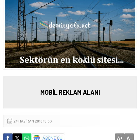
MOBİL REKLAM ALANI
24 HAZIRAN 2018 18:33
A
A
ABONE OL
+
-