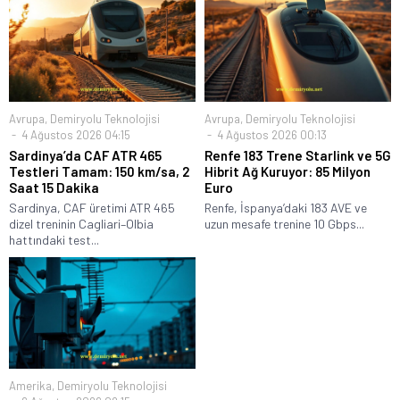
Avrupa
,
Demiryolu Teknolojisi
Avrupa
,
Demiryolu Teknolojisi
4 Ağustos 2026 04:15
4 Ağustos 2026 00:13
Sardinya’da CAF ATR 465
Renfe 183 Trene Starlink ve 5G
Testleri Tamam: 150 km/sa, 2
Hibrit Ağ Kuruyor: 85 Milyon
Saat 15 Dakika
Euro
Sardinya, CAF üretimi ATR 465
Renfe, İspanya’daki 183 AVE ve
dizel treninin Cagliari–Olbia
uzun mesafe trenine 10 Gbps...
hattındaki test...
Amerika
,
Demiryolu Teknolojisi