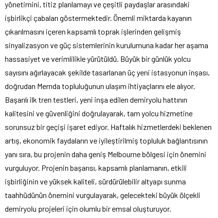
yönetimini, titiz planlamayı ve çeşitli paydaşlar arasındaki
işbirlikçi çabaları göstermektedir. Önemli miktarda kayanın
çıkarılmasını içeren kapsamlı toprak işlerinden gelişmiş
sinyalizasyon ve güç sistemlerinin kurulumuna kadar her aşama
hassasiyet ve verimlilikle yürütüldü. Büyük bir günlük yolcu
sayısını ağırlayacak şekilde tasarlanan üç yeni istasyonun inşası,
doğrudan Mernda topluluğunun ulaşım ihtiyaçlarını ele alıyor.
Başarılı ilk tren testleri, yeni inşa edilen demiryolu hattının
kalitesini ve güvenliğini doğrulayarak, tam yolcu hizmetine
sorunsuz bir geçişi işaret ediyor. Haftalık hizmetlerdeki beklenen
artış, ekonomik faydaların ve iyileştirilmiş topluluk bağlantısının
yanı sıra, bu projenin daha geniş Melbourne bölgesi için önemini
vurguluyor. Projenin başarısı, kapsamlı planlamanın, etkili
işbirliğinin ve yüksek kaliteli, sürdürülebilir altyapı sunma
taahhüdünün önemini vurgulayarak, gelecekteki büyük ölçekli
demiryolu projeleri için olumlu bir emsal oluşturuyor.