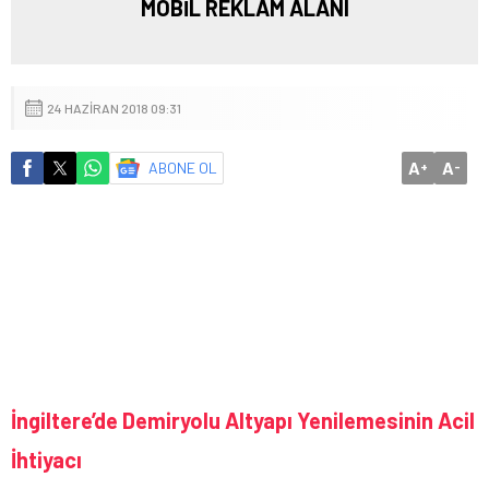
MOBİL REKLAM ALANI
24 HAZIRAN 2018 09:31
A
A
ABONE OL
+
-
İngiltere’de Demiryolu Altyapı Yenilemesinin Acil
İhtiyacı