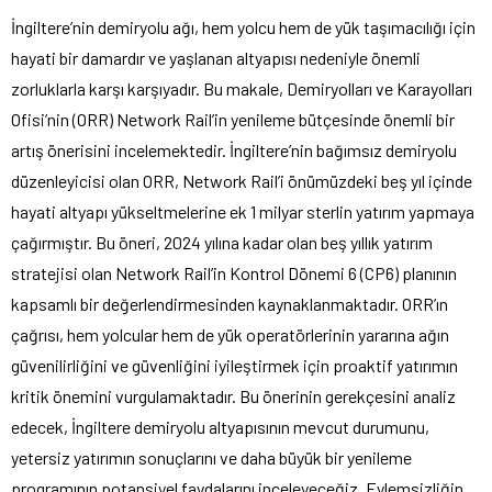
İngiltere’nin demiryolu ağı, hem yolcu hem de yük taşımacılığı için
hayati bir damardır ve yaşlanan altyapısı nedeniyle önemli
zorluklarla karşı karşıyadır. Bu makale, Demiryolları ve Karayolları
Ofisi’nin (ORR) Network Rail’in yenileme bütçesinde önemli bir
artış önerisini incelemektedir. İngiltere’nin bağımsız demiryolu
düzenleyicisi olan ORR, Network Rail’i önümüzdeki beş yıl içinde
hayati altyapı yükseltmelerine ek 1 milyar sterlin yatırım yapmaya
çağırmıştır. Bu öneri, 2024 yılına kadar olan beş yıllık yatırım
stratejisi olan Network Rail’in Kontrol Dönemi 6 (CP6) planının
kapsamlı bir değerlendirmesinden kaynaklanmaktadır. ORR’ın
çağrısı, hem yolcular hem de yük operatörlerinin yararına ağın
güvenilirliğini ve güvenliğini iyileştirmek için proaktif yatırımın
kritik önemini vurgulamaktadır. Bu önerinin gerekçesini analiz
edecek, İngiltere demiryolu altyapısının mevcut durumunu,
yetersiz yatırımın sonuçlarını ve daha büyük bir yenileme
programının potansiyel faydalarını inceleyeceğiz. Eylemsizliğin