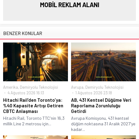
MOBİL REKLAM ALANI
BENZER KONULAR
Amerika
,
Demiryolu Teknolojisi
Avrupa
,
Demiryolu Teknolojisi
4 Ağustos 2026 16:13
1 Ağustos 2026 23:18
Hitachi Rail’den Toronto’ya:
AB, 431 Kentsel Düğüme Veri
%40 Kapasite Artışı Getiren
Raporlama Zorunluluğu
CBTC Anlaşması
Getirdi
Hitachi Rail, Toronto TTC'nin 16,3
Avrupa Komisyonu, 431 kentsel
millik Line 2 metrosu için...
düğüm noktasına 31 Aralık 2027'ye
kadar...