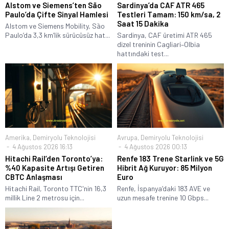
Alstom ve Siemens’ten São
Sardinya’da CAF ATR 465
Paulo’da Çifte Sinyal Hamlesi
Testleri Tamam: 150 km/sa, 2
Saat 15 Dakika
Alstom ve Siemens Mobility, São
Paulo’da 3,3 km’lik sürücüsüz hat...
Sardinya, CAF üretimi ATR 465
dizel treninin Cagliari–Olbia
hattındaki test...
Amerika
,
Demiryolu Teknolojisi
Avrupa
,
Demiryolu Teknolojisi
4 Ağustos 2026 16:13
4 Ağustos 2026 00:13
Hitachi Rail’den Toronto’ya:
Renfe 183 Trene Starlink ve 5G
%40 Kapasite Artışı Getiren
Hibrit Ağ Kuruyor: 85 Milyon
CBTC Anlaşması
Euro
Hitachi Rail, Toronto TTC'nin 16,3
Renfe, İspanya’daki 183 AVE ve
millik Line 2 metrosu için...
uzun mesafe trenine 10 Gbps...