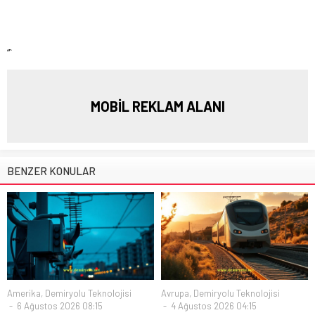
“`
MOBİL REKLAM ALANI
BENZER KONULAR
Amerika
,
Demiryolu Teknolojisi
Avrupa
,
Demiryolu Teknolojisi
6 Ağustos 2026 08:15
4 Ağustos 2026 04:15