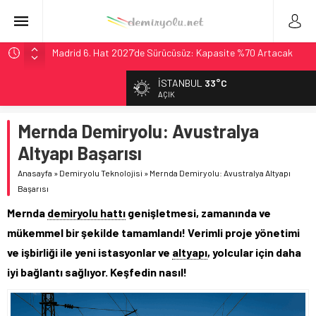
Madrid 6. Hat 2027’de Sürücüsüz: Kapasite %70 Artacak
Laing O’Rourke, 17,2 Milyar Sterlinlik Siparişle Tesis
İSTANBUL
33°C
Büyütüyor
AÇIK
İtalya’dan Yeni Otomotiv Demiryolu: 4.800 Ton CO2
Tasarrufu
Mernda Demiryolu: Avustralya
Webuild Tüneli Tamamladı: Lima’da Seyahat 45 Dakikaya
Altyapı Başarısı
İndi
Anasayfa
»
Demiryolu Teknolojisi
»
Mernda Demiryolu: Avustralya Altyapı
Long Beach Limanı’na 58 Milyon Dolarlık Yeşil Yatırım Ödülü
Başarısı
Mernda
demiryolu hattı
genişletmesi, zamanında ve
mükemmel bir şekilde tamamlandı! Verimli proje yönetimi
ve işbirliği ile yeni istasyonlar ve
altyapı
, yolcular için daha
iyi bağlantı sağlıyor. Keşfedin nasıl!