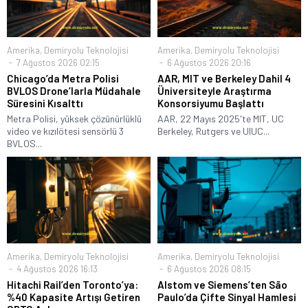
Amerika
,
Demiryolu Teknolojisi
Amerika
,
Demiryolu Teknolojisi
7 Ağustos 2026 02:15
6 Ağustos 2026 20:16
Chicago’da Metra Polisi
AAR, MIT ve Berkeley Dahil 4
BVLOS Drone’larla Müdahale
Üniversiteyle Araştırma
Süresini Kısalttı
Konsorsiyumu Başlattı
Metra Polisi, yüksek çözünürlüklü
AAR, 22 Mayıs 2025'te MIT, UC
video ve kızılötesi sensörlü 3
Berkeley, Rutgers ve UIUC...
BVLOS...
Amerika
,
Demiryolu Teknolojisi
Amerika
,
Demiryolu Teknolojisi
4 Ağustos 2026 16:13
6 Ağustos 2026 08:15
Hitachi Rail’den Toronto’ya:
Alstom ve Siemens’ten São
%40 Kapasite Artışı Getiren
Paulo’da Çifte Sinyal Hamlesi