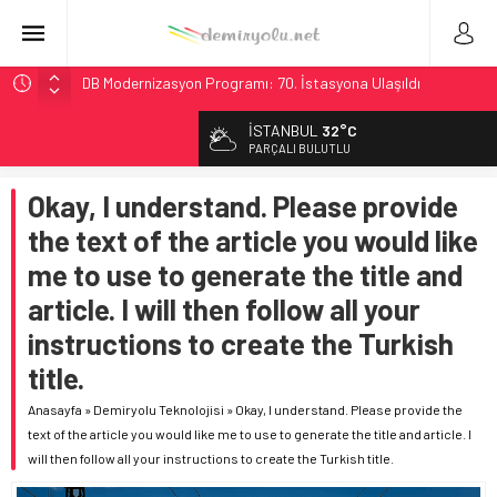
DB Modernizasyon Programı: 70. İstasyona Ulaşıldı
GB Railfreight İngiltere’de Lider, Class 99’lar 2026’da Yolda
İSTANBUL
32°C
İngiltere Demiryolunda Tarihi Entegrasyon: GBR Anglia
PARÇALI BULUTLU
Resmen Başladı
Okay, I understand. Please provide
Malezya Havayolları, TGV ile 28 Fransız Şehrine Tek Bilet
the text of the article you would like
Ukrayna’da Yolcu Trenine İHA Saldırısı: Zamanında Tahliye
Faciayı Önledi
me to use to generate the title and
article. I will then follow all your
instructions to create the Turkish
title.
Anasayfa
»
Demiryolu Teknolojisi
»
Okay, I understand. Please provide the
text of the article you would like me to use to generate the title and article. I
will then follow all your instructions to create the Turkish title.