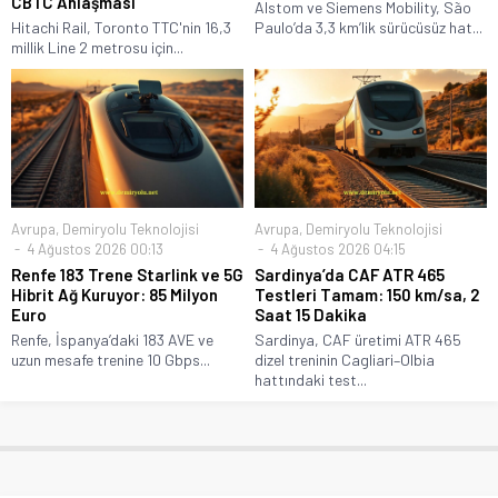
CBTC Anlaşması
Alstom ve Siemens Mobility, São
Hitachi Rail, Toronto TTC'nin 16,3
Paulo’da 3,3 km’lik sürücüsüz hat...
millik Line 2 metrosu için...
Avrupa
,
Demiryolu Teknolojisi
Avrupa
,
Demiryolu Teknolojisi
4 Ağustos 2026 00:13
4 Ağustos 2026 04:15
Renfe 183 Trene Starlink ve 5G
Sardinya’da CAF ATR 465
Hibrit Ağ Kuruyor: 85 Milyon
Testleri Tamam: 150 km/sa, 2
Euro
Saat 15 Dakika
Renfe, İspanya’daki 183 AVE ve
Sardinya, CAF üretimi ATR 465
uzun mesafe trenine 10 Gbps...
dizel treninin Cagliari–Olbia
hattındaki test...