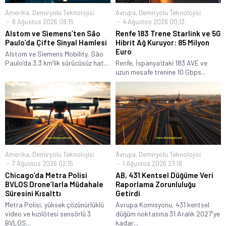
Amerika
,
Demiryolu Teknolojisi
Avrupa
,
Demiryolu Teknolojisi
6 Ağustos 2026 08:15
4 Ağustos 2026 00:13
Alstom ve Siemens’ten São
Renfe 183 Trene Starlink ve 5G
Paulo’da Çifte Sinyal Hamlesi
Hibrit Ağ Kuruyor: 85 Milyon
Euro
Alstom ve Siemens Mobility, São
Paulo’da 3,3 km’lik sürücüsüz hat...
Renfe, İspanya’daki 183 AVE ve
uzun mesafe trenine 10 Gbps...
Amerika
,
Demiryolu Teknolojisi
Avrupa
,
Demiryolu Teknolojisi
7 Ağustos 2026 02:15
1 Ağustos 2026 23:18
Chicago’da Metra Polisi
AB, 431 Kentsel Düğüme Veri
BVLOS Drone’larla Müdahale
Raporlama Zorunluluğu
Süresini Kısalttı
Getirdi
Metra Polisi, yüksek çözünürlüklü
Avrupa Komisyonu, 431 kentsel
video ve kızılötesi sensörlü 3
düğüm noktasına 31 Aralık 2027'ye
BVLOS...
kadar...