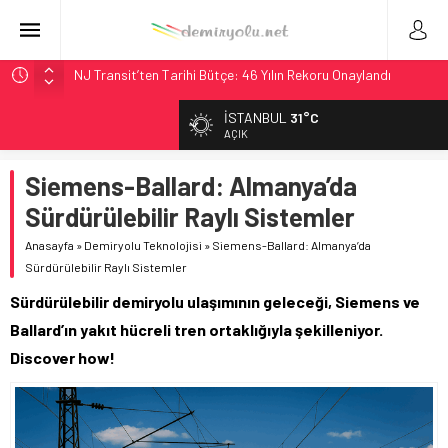
NJ Transit’ten Tarihi Bütçe: 46 Yılın Rekoru Onaylandı
Rocky Mountain, Güneş Enerjili Tesisten İlk Rayı Sevk Etti
İSTANBUL
31°C
AAR, MIT ve Berkeley Dahil 4 Üniversiteyle Araştırma
AÇIK
Konsorsiyumu Başlattı
Siemens-Ballard: Almanya’da
Long Beach Limanı’na 58 Milyon Dolarlık Yeşil Yatırım Ödülü
Sürdürülebilir Raylı Sistemler
Chicago’da Metra Polisi BVLOS Drone’larla Müdahale
Süresini Kısalttı
Anasayfa
»
Demiryolu Teknolojisi
»
Siemens-Ballard: Almanya’da
Sürdürülebilir Raylı Sistemler
Sürdürülebilir demiryolu ulaşımının geleceği, Siemens ve
Ballard’ın yakıt hücreli tren ortaklığıyla şekilleniyor.
Discover how!