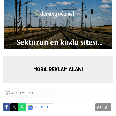
MOBİL REKLAM ALANI
3 MART 2018 11:48
A
A
ABONE OL
+
-