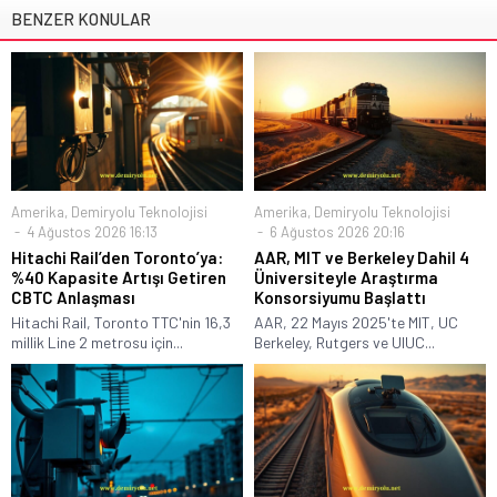
BENZER KONULAR
Amerika
,
Demiryolu Teknolojisi
Amerika
,
Demiryolu Teknolojisi
4 Ağustos 2026 16:13
6 Ağustos 2026 20:16
Hitachi Rail’den Toronto’ya:
AAR, MIT ve Berkeley Dahil 4
%40 Kapasite Artışı Getiren
Üniversiteyle Araştırma
CBTC Anlaşması
Konsorsiyumu Başlattı
Hitachi Rail, Toronto TTC'nin 16,3
AAR, 22 Mayıs 2025'te MIT, UC
millik Line 2 metrosu için...
Berkeley, Rutgers ve UIUC...