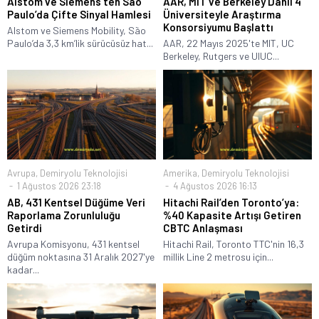
Alstom ve Siemens’ten São
AAR, MIT ve Berkeley Dahil 4
Paulo’da Çifte Sinyal Hamlesi
Üniversiteyle Araştırma
Konsorsiyumu Başlattı
Alstom ve Siemens Mobility, São
Paulo’da 3,3 km’lik sürücüsüz hat...
AAR, 22 Mayıs 2025'te MIT, UC
Berkeley, Rutgers ve UIUC...
Avrupa
,
Demiryolu Teknolojisi
Amerika
,
Demiryolu Teknolojisi
1 Ağustos 2026 23:18
4 Ağustos 2026 16:13
AB, 431 Kentsel Düğüme Veri
Hitachi Rail’den Toronto’ya:
Raporlama Zorunluluğu
%40 Kapasite Artışı Getiren
Getirdi
CBTC Anlaşması
Avrupa Komisyonu, 431 kentsel
Hitachi Rail, Toronto TTC'nin 16,3
düğüm noktasına 31 Aralık 2027'ye
millik Line 2 metrosu için...
kadar...