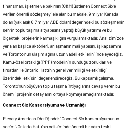
finansman, işletme ve bakımını (O&M) üstlenen Connect 6ix’e
verilen önemli sözleşmeyi ele alan bu makale, 9 milyar Kanada
doları (yaklaşık 6,7 milyar ABD doları) değerindeki bu sözleşmenin
şehrin toplu taşıma altyapısına yaptığı büyük yatırımı ve bu
ölçekteki projelerin karmaşıklığını vurgulamaktadır. Analizimizde
yer alan başlıca aktörleri, anlaşmanın mali yapısını, iş kapsamını
ve Toronto’nun ulaşım ağına uzun vadeli etkilerini inceleyeceğiz.
Kamu-özel ortaklığı (PPP) modelinin sunduğu zorlukları ve
fırsatları ile Ontario Hattı’nın genel verimliliği ve etkinliği
üzerindeki etkisini değerlendireceğiz. Bu kapsamlı çalışma,
Toronto’nun büyüyen toplu taşıma ihtiyaçlarına cevap veren bu
önemli projenin detaylarını ortaya koymayı amaçlamaktadır.
Connect 6ix Konsorsiyumu ve Uzmanlığı
Plenary Americas liderliğindeki Connect 6ix konsorsiyumunun
seçimi, Ontario Hattı’nın gelişiminde önemli bir adım teşkil