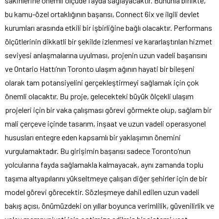
sakinlerine önemli ölçüde fayda sağlayacaktır. Bununla birlikte,
bu kamu-özel ortaklığının başarısı, Connect 6ix ve ilgili devlet
kurumları arasında etkili bir işbirliğine bağlı olacaktır. Performans
ölçütlerinin dikkatli bir şekilde izlenmesi ve kararlaştırılan hizmet
seviyesi anlaşmalarına uyulması, projenin uzun vadeli başarısını
ve Ontario Hattı’nın Toronto ulaşım ağının hayati bir bileşeni
olarak tam potansiyelini gerçekleştirmeyi sağlamak için çok
önemli olacaktır. Bu proje, gelecekteki büyük ölçekli ulaşım
projeleri için bir vaka çalışması görevi görmekte olup, sağlam bir
mali çerçeve içinde tasarım, inşaat ve uzun vadeli operasyonel
hususları entegre eden kapsamlı bir yaklaşımın önemini
vurgulamaktadır. Bu girişimin başarısı sadece Toronto’nun
yolcularına fayda sağlamakla kalmayacak, aynı zamanda toplu
taşıma altyapılarını yükseltmeye çalışan diğer şehirler için de bir
model görevi görecektir. Sözleşmeye dahil edilen uzun vadeli
bakış açısı, önümüzdeki on yıllar boyunca verimlilik, güvenilirlik ve