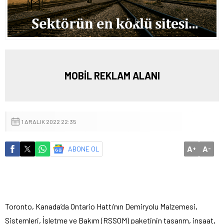
MOBİL REKLAM ALANI
1 ARALIK 2022 22:35
A
A
ABONE OL
+
-
Toronto, Kanada’da Ontario Hattı’nın Demiryolu Malzemesi,
Sistemleri, İşletme ve Bakım (RSSOM) paketinin tasarım, inşaat,