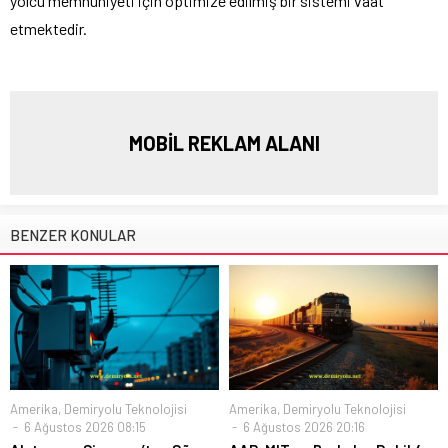
yolcu memnuniyeti için optimize edilmiş bir sistemi vaat
etmektedir.
MOBİL REKLAM ALANI
BENZER KONULAR
Amerika
,
Demiryolu Teknolojisi
Amerika
,
Demiryolu Teknolojisi
6 Ağustos 2026 08:15
6 Ağustos 2026 20:16