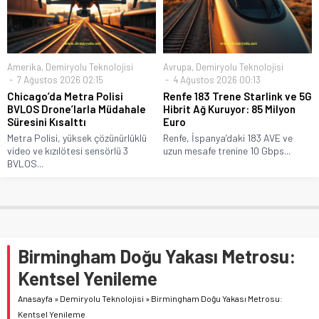
Amerika
,
Demiryolu Teknolojisi
Avrupa
,
Demiryolu Teknolojisi
7 Ağustos 2026 02:15
4 Ağustos 2026 00:13
Chicago’da Metra Polisi
Renfe 183 Trene Starlink ve 5G
BVLOS Drone’larla Müdahale
Hibrit Ağ Kuruyor: 85 Milyon
Süresini Kısalttı
Euro
Metra Polisi, yüksek çözünürlüklü
Renfe, İspanya’daki 183 AVE ve
video ve kızılötesi sensörlü 3
uzun mesafe trenine 10 Gbps...
BVLOS...
Birmingham Doğu Yakası Metrosu:
Kentsel Yenileme
Anasayfa
»
Demiryolu Teknolojisi
»
Birmingham Doğu Yakası Metrosu:
Kentsel Yenileme