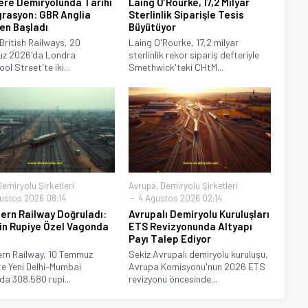
tere Demiryolunda Tarihi
Laing O’Rourke, 17,2 Milyar
rasyon: GBR Anglia
Sterlinlik Siparişle Tesis
n Başladı
Büyütüyor
British Railways, 20
Laing O'Rourke, 17,2 milyar
z 2026'da Londra
sterlinlik rekor sipariş defteriyle
ol Street'te iki...
Smethwick'teki CHtM...
Demiryolu Şirketleri
Avrupa
,
Demiryolu Şirketleri
ustos 2026 08:14
4 Ağustos 2026 02:14
ern Railway Doğruladı:
Avrupalı Demiryolu Kuruluşları
in Rupiye Özel Vagonda
ETS Revizyonunda Altyapı
Payı Talep Ediyor
rn Railway, 10 Temmuz
Sekiz Avrupalı demiryolu kuruluşu,
e Yeni Delhi–Mumbai
Avrupa Komisyonu'nun 2026 ETS
da 308.580 rupi...
revizyonu öncesinde...