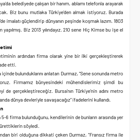
nya’da belediyede çalışan bir hanım, ablamı telefonla arayarak
cak. Biz bunu mutlaka Türkiye’den almak istiyoruz. Burada
e’de imalatı güçlendirip dünyanın peşinde koşmak lazım. 1803
ren yapılmış. Biz 2013 yılındayız. 210 sene Hiç Kimse bu işe el
retimi
minin ardından firma olarak yine bir ilki gerçekleştirerek
ade etti.
ma içinde bulunduklarını anlatan Durmaz, “Sene sonunda metro
liyoruz. Firmamız bünyesindeki mühendislerimiz şimdi bu
eyi de gerçekleştireceğiz. Bursa’nın Türkiye’nin adını metro
nda dünya devleriyle savaşacağız” ifadelerini kullandı.
an
 5-6 firma bulunduğunu, kendilerinin de bunların arasında yer
ürettiklerin söyledi.
rından biri olduğuna dikkati çeken Durmaz, “Fransız firma ile