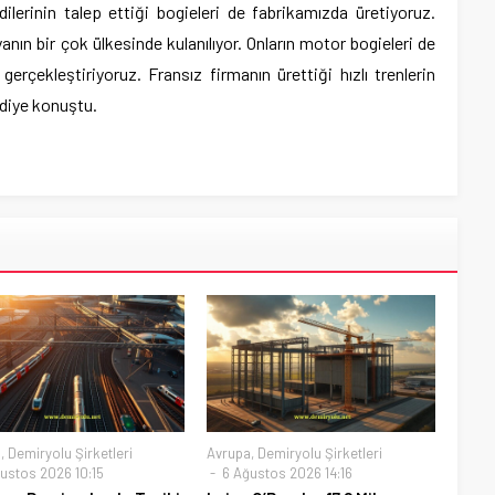
lerinin talep ettiği bogieleri de fabrikamızda üretiyoruz.
yanın bir çok ülkesinde kulanılıyor. Onların motor bogieleri de
gerçekleştiriyoruz. Fransız firmanın ürettiği hızlı trenlerin
 diye konuştu.
a
,
Demiryolu Şirketleri
Avrupa
,
Demiryolu Şirketleri
ustos 2026 10:15
6 Ağustos 2026 14:16