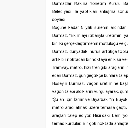
Durmazlar Makina Yönetim Kurulu Ba
Belediyesi ile yaptıkları anlaşma sonu
söyledi.
Bugüne kadar 5 yılık sürenin ardından 
Durmaz, “Ekim ayı itibarıyla üretimini 
bir ilki gerçekleştirmenin mutluluğu ve g
Durmaz, dünyadaki nüfus arttıkça toplu ta
artık bir noktadan bir noktaya en kısa ve
Tramvay, metro, hızlı tren gibi araçların
eden Durmaz, gün geçtikçe bunlara talepler
Hüseyin Durmaz, vagon üretimine başla
vagon talebi aldıklarını vurgulayarak, şunl
“Şu an için İzmir ve Diyarbakır’ın Büyük
metro aracı almak üzere temasa geçti
araçları talep ediyor. Mısır’daki Demiry
temas kurdular. Bir çok noktada anlaştık