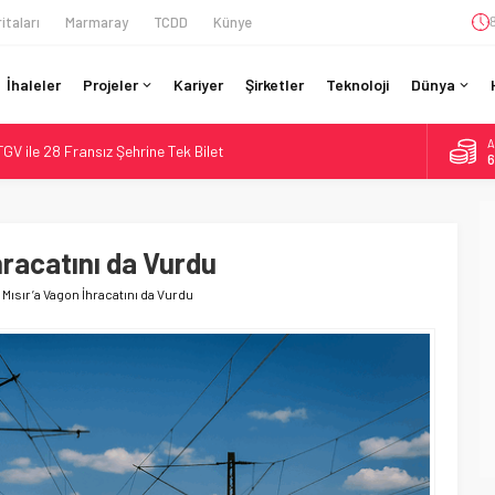
itaları
Marmaray
TCDD
Künye
İhaleler
Projeler
Kariyer
Şirketler
Teknoloji
Dünya
A
GV ile 28 Fransız Şehrine Tek Bilet
6
r’da 15 Günlük Bakım: Tren Seferleri Duruyor
B
1
İtibaren Koltukta Bagaja Kalıcı Yasak, Ceza Yok
ilyon Euro’luk Yenileme: Sol Tüneli %33 Kapasite Artışı
hracatını da Vurdu
D
4
da Tarihi Entegrasyon: GBR Anglia Resmen Başladı
Mısır’a Vagon İhracatını da Vurdu
E
5