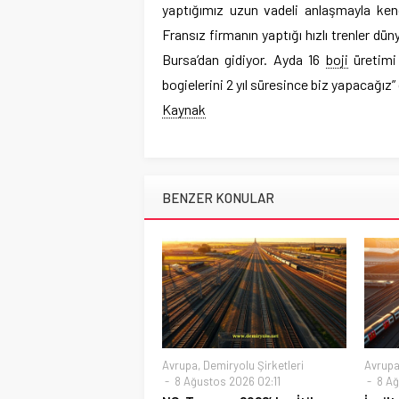
yaptığımız uzun vadeli anlaşmayla kendi
Fransız firmanın yaptığı hızlı trenler dün
Bursa’dan gidiyor. Ayda 16
boji
üretimi 
bogielerini 2 yıl süresince biz yapacağız”
Kaynak
BENZER KONULAR
Avrupa
,
Demiryolu Şirketleri
Avrup
8 Ağustos 2026 02:11
8 Ağ