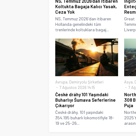
NS, Temmuz 2026’dan İtibaren
İngil
Koltukta Bagaja Kalıcı Yasak,
Enteg
Ceza Yok
Resme
NS, Temmuz 2026'dan itibaren
Great 
Hollanda genelindeki tüm
Temmu
trenlerinde koltuklara bagaj...
Liverpo
Avrupa
,
Demiryolu Şirketleri
Asya
,
7 Ağustos 2026 14:15
7 Ağ
České dráhy 101 Yaşındaki
North
Buharlıyı Šumava Seferlerine
308 B
Çıkarıyor
Puja
České dráhy, 101 yaşındaki
Northe
354.195 buharlı lokomotifiyle 18-
2025't
19 ve 25-26...
arasın