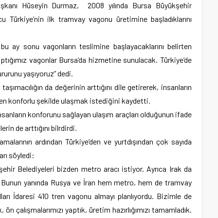
şkanı Hüseyin Durmaz, 2008 yılında Bursa Büyükşehir
cu Türkiye’nin ilk tramvay vagonu üretimine başladıklarını
bu ay sonu vagonların teslimine başlayacaklarını belirten
yaptığımız vagonlar Bursa’da hizmetine sunulacak. Türkiye’de
ururunu yaşıyoruz” dedi.
şımacılığın da değerinin arttığını dile getirerek, insanların
 en konforlu şekilde ulaşmak istediğini kaydetti.
 insanların konforunu sağlayan ulaşım araçları olduğunun ifade
in de arttığını bilrdirdi.
malarının ardından Türkiye’den ve yurtdışından çok sayıda
arı söyledi:
şehir Belediyeleri bizden metro aracı istiyor. Ayrıca Irak da
. Bunun yanında Rusya ve İran hem metro, hem de tramvay
olları İdaresi 410 tren vagonu almayı planlıyordu. Bizimle de
, ön çalışmalarımızı yaptık, üretim hazırlığımızı tamamladık.