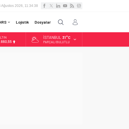
8 Ağustos 2026, 11:34:39
HRS
Lojistik
Dosyalar
İSTANBUL
31°C
LTIN
.660,55
PARÇALI BULUTLU
İST
3.779,39
OLAR
7,7111
URO
5,1881