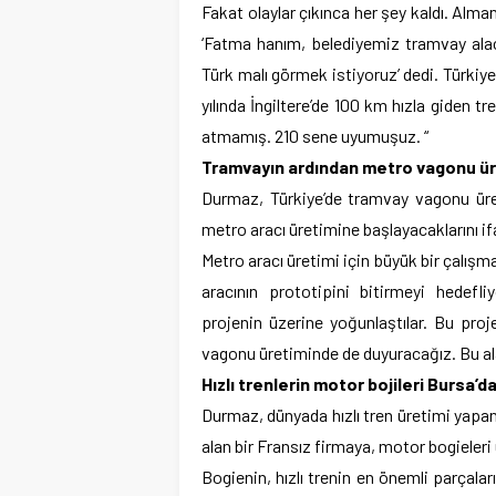
Fakat olaylar çıkınca her şey kaldı. Alma
‘Fatma hanım, belediyemiz tramvay ala
Türk malı görmek istiyoruz’ dedi. Türkiy
yılında İngiltere’de 100 km hızla giden t
atmamış. 210 sene uyumuşuz. “
Tramvayın ardından metro vagonu ü
Durmaz, Türkiye’de tramvay vagonu üreti
metro aracı üretimine başlayacaklarını if
Metro aracı üretimi için büyük bir çalış
aracının prototipini bitirmeyi hedef
projenin üzerine yoğunlaştılar. Bu proj
vagonu üretiminde de duyuracağız. Bu ala
Hızlı trenlerin motor bojileri Bursa’d
Durmaz, dünyada hızlı tren üretimi yapan
alan bir Fransız firmaya, motor bogieleri 
Bogienin, hızlı trenin en önemli parçala