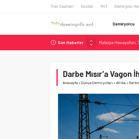
Tren Saatleri
Sözlük
YHT
Demiryolu Har
Demiryolcu
Son Haberler
Malezya Havayolları, T
ÖBB ve RFI’dan Brenne
NS, Temmuz 2026’dan 
Madrid Atocha’da 56 M
Darbe Mısır’a Vagon İ
İngiltere Demiryolun
Anasayfa
»
Dünya Demiryolları
»
Afrika
»
Darbe 