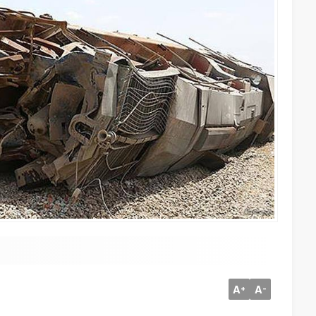
A
A
+
-