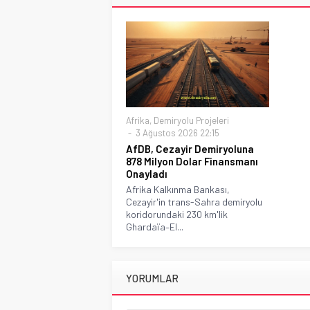
Afrika
,
Demiryolu Projeleri
3 Ağustos 2026 22:15
AfDB, Cezayir Demiryoluna
878 Milyon Dolar Finansmanı
Onayladı
Afrika Kalkınma Bankası,
Cezayir'in trans-Sahra demiryolu
koridorundaki 230 km'lik
Ghardaïa–El...
YORUMLAR