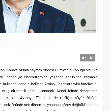
A
A
+
-
kanı Ahmet Arslan bayram öncesi Hürriyet’in konuğu oldu ve
Köprü nedeniyle Mahmutbey’de yaşanan sorunların zamanla
rını kullanabileceğini belirten Arslan, “İnsanlar trafik hareketini
 çıkış alternatiflerini kullanacak. Kendi içinde dengeleme
ılacak olan Avrasya Tüneli ile de trafiğin büyük ölçüde
yon sektöründe son dönemde yaşanan görev değişikliklerinin