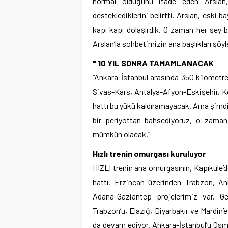
normal olduğunu ifade eden Arslan
desteklediklerini belirtti. Arslan, eski b
kapı kapı dolaşırdık. O zaman her şey bu
Arslan’la sohbetimizin ana başlıkları şöyl
* 10 YIL SONRA TAMAMLANACAK
“Ankara-İstanbul arasında 350 kilometre
Sivas-Kars, Antalya-Afyon-Eskişehir, K
hattı bu yükü kaldıramayacak. Ama şimdi
bir periyottan bahsediyoruz, o zaman 
mümkün olacak.”
Hızlı trenin omurgası kuruluyor
HIZLI trenin ana omurgasının, Kapıkule
hattı, Erzincan üzerinden Trabzon, A
Adana-Gaziantep projelerimiz var. G
Trabzon’u, Elazığ, Diyarbakır ve Mardin’e
da devam ediyor. Ankara-İstanbul’u Osm