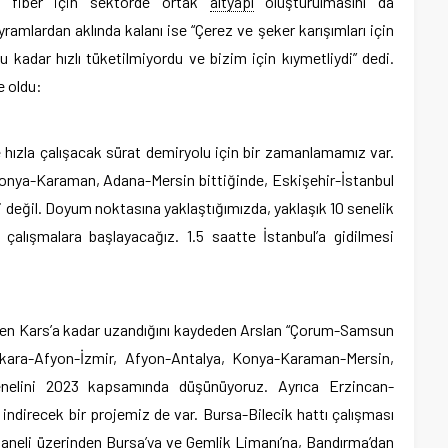
, fiber için sektörde ortak
altyapı
oluşturulmasını da
ayramlardan aklında kalanı ise “Çerez ve şeker karışımları için
 kadar hızlı tüketilmiyordu ve bizim için kıymetliydi” dedi.
e oldu:
 hızla çalışacak sürat demiryolu için bir zamanlamamız var.
onya-Karaman, Adana-Mersin bittiğinde, Eskişehir-İstanbul
 değil. Doyum noktasına yaklaştığımızda, yaklaşık 10 senelik
çalışmalara başlayacağız. 1.5 saatte İstanbul’a gidilmesi
’den Kars’a kadar uzandığını kaydeden Arslan “Çorum-Samsun
nkara-Afyon-İzmir, Afyon-Antalya, Konya-Karaman-Mersin,
enelini 2023 kapsamında düşünüyoruz. Ayrıca Erzincan-
 indirecek bir projemiz de var. Bursa-Bilecik hattı çalışması
aneli üzerinden Bursa’ya ve Gemlik Limanı’na, Bandırma’dan