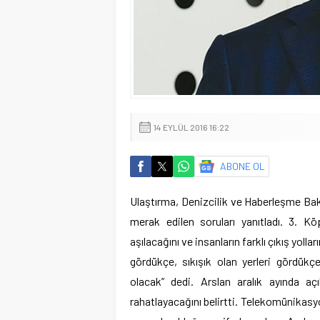
14 EYLÜL 2016 16:22
ABONE OL
Ulaştırma, Denizcilik ve Haberleşme Ba
merak edilen soruları yanıtladı. 3. 
aşılacağını ve insanların farklı çıkış yolla
gördükçe, sıkışık olan yerleri gördükçe
olacak” dedi. Arslan aralık ayında aç
rahatlayacağını belirtti. Telekomünikas