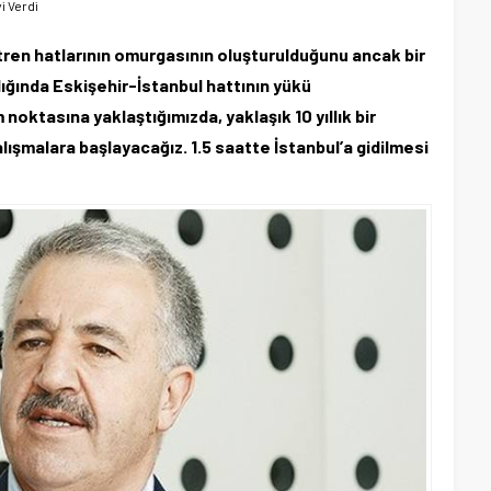
i Verdi
tren hatlarının omurgasının oluşturulduğunu ancak bir
dığında Eskişehir-İstanbul hattının yükü
oktasına yaklaştığımızda, yaklaşık 10 yıllık bir
ışmalara başlayacağız. 1.5 saatte İstanbul’a gidilmesi