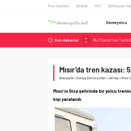
Tren Saatleri
Sözlük
YHT
Demiryolu Har
Demiryolcu
Son Haberler
NJ Transit’ten Tarihi
Rocky Mountain, Güneş 
AAR, MIT ve Berkeley 
Long Beach Limanı’na 
Mısır’da tren kazası: 5
Chicago’da Metra Poli
Anasayfa
»
Dünya Demiryolları
»
Afrika
»
Mısır’
Mısır’ın Giza şehrinde bir yolcu tren
kişi yaralandı.