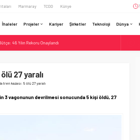
itaları
Marmaray
TCDD
Künye
7
İhaleler
Projeler
Kariyer
Şirketler
Teknoloji
Dünya
A
 Bütçe: 46 Yılın Rekoru Onaylandı
6
Enerjili Tesisten İlk Rayı Sevk Etti
B
1
Dahil 4 Üniversiteyle Araştırma Konsorsiyumu Başlattı
58 Milyon Dolarlık Yeşil Yatırım Ödülü
 ölü 27 yaralı
D
4
si BVLOS Drone’larla Müdahale Süresini Kısalttı
da tren kazası: 5 ölü 27 yaralı
E
5
inin 3 vagonunun devrilmesi sonucunda 5 kişi öldü, 27