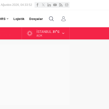
 Ağustos 2026, 04:33:53
HRS
Lojistik
Dosyalar
İSTANBUL
31°C
LTIN
.519,97
AÇIK
İST
3.798,82
OLAR
7,7025
URO
5,0112