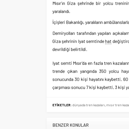
Mısır’ın Giza şehrinde bir yolcu treni
yaralandı.
İçişleri Bakanlığı, yaralıların ambülanslarl
Demiryolları tarafından yapılan açıkala
Giza şehrinin Iyat semtinde
hat
değiştird
devrildiği belirtildi.
Iyat semti Mısır’da en fazla tren kazaların
trende çıkan yangında 350 yolcu hayat
sonucunda 30 kişi hayatını kaybetti, 60 k
çarpması sonucu 7 kişi kaybetti, 3 kişi y
ETİKETLER:
dünyada tren kazaları
,
mısır tren kaza
BENZER KONULAR