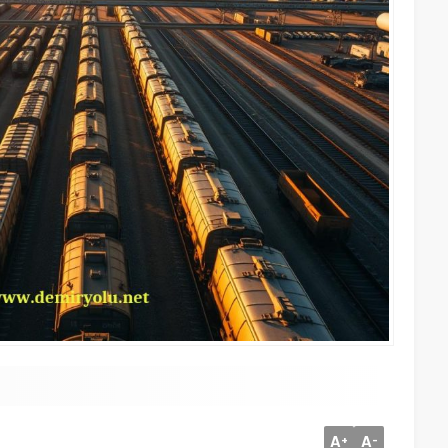
A
A
+
-