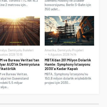
i Rail, Toronto TTC'nin 16,3
Siemens Mobility ve Stadler
Line 2 metrosu için...
konsorsiyumu, Berlin S-Bahn için
350 adet...
ralya
,
Demiryolu İhaleleri
Amerika
,
Demiryolu Projeleri
ustos 2026 10:16
4 Ağustos 2026 14:14
 ve Bureau Veritas’tan
MBTA’dan 201 Milyon Dolarlık
ilyar AUD’lık Demiryoluna
Hamle: Symphony İstasyonu
fikatörlük
2030’a Kadar Kapalı
ve Bureau Veritas,
MBTA, Symphony İstasyonu'nu
alya'nın Queensland
150,8 milyon dolarlık erişilebilirlik
indeki 5,5 milyar
projesi için 2030...
alya...