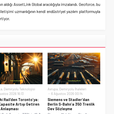
 aldığı AssetLink Global aracılığıyla imzalandı. Geoforce, bu
letişimi uzmanlığının kendi endüstriyel yazılım platformuyla
rtiyor.
ka
,
Demiryolu Teknolojisi
Avrupa
,
Demiryolu İhaleleri
ustos 2026 16:13
6 Ağustos 2026 00:14
hi Rail’den Toronto’ya:
Siemens ve Stadler’dan
apasite Artışı Getiren
Berlin S-Bahn’a 350 Trenlik
 Anlaşması
Dev Sözleşme