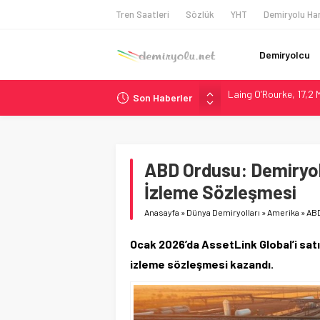
Tren Saatleri
Sözlük
YHT
Demiryolu Har
Demiryolcu
Laing O’Rourke, 17,2 M
Son Haberler
İtalya’dan Yeni Otom
Webuild Tüneli Tamam
Alstom ve Siemens’te
Siemens ve Stadler’d
ABD Ordusu: Demiryol
İzleme Sözleşmesi
Anasayfa
»
Dünya Demiryolları
»
Amerika
»
ABD
Ocak 2026’da AssetLink Global’i sat
izleme sözleşmesi kazandı.