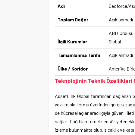
Adı
Geoforce/Ass
Toplam Değer
Açıklanmadı
ABD Ordusu 
İlgili Kurumlar
Global
Tamamlanma Tarihi
Açıklanmadı
Ülke / Koridor
Amerika Birle
Teknolojinin Teknik Özellikleri 
AssetLink Global tarafından sağlanan bu 
yazılım platformu üzerinden gerçek zam
de hücresel ağlar aracılığıyla güvenli il
sağlar. Dağıtılan temel sensör yetenekl
izleme bulunmakta olup, sıcaklık ve kapı 