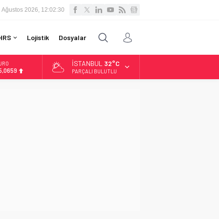
 Ağustos 2026, 12:02:31
HRS
Lojistik
Dosyalar
İSTANBUL
32°C
URO
5,0659
PARÇALI BULUTLU
LTIN
.521,17
İST
3.685,30
OLAR
7,5953