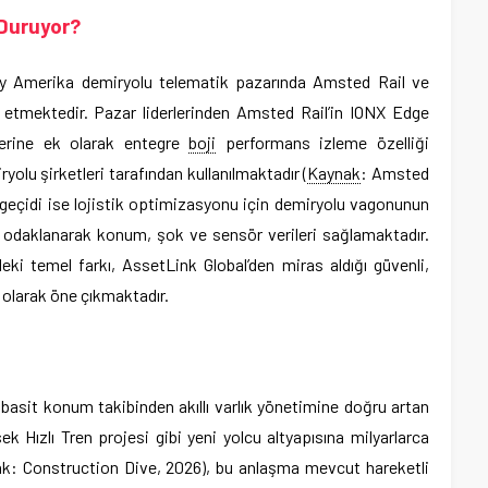
 Duruyor?
ey Amerika demiryolu telematik pazarında Amsted Rail ve
 etmektedir. Pazar liderlerinden Amsted Rail’in IONX Edge
lerine ek olarak entegre
boji
performans izleme özelliği
yolu şirketleri tarafından kullanılmaktadır (
Kaynak
: Amsted
geçidi ise lojistik optimizasyonu için demiryolu vagonunun
aya odaklanarak konum, şok ve sensör verileri sağlamaktadır.
i temel farkı, AssetLink Global’den miras aldığı güvenli,
ı olarak öne çıkmaktadır.
 basit konum takibinden akıllı varlık yönetimine doğru artan
k Hızlı Tren projesi gibi yeni yolcu altyapısına milyarlarca
aynak: Construction Dive, 2026), bu anlaşma mevcut hareketli