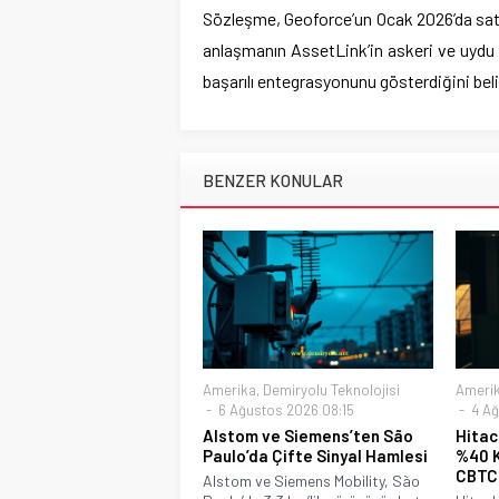
Sözleşme, Geoforce’un Ocak 2026’da satın
anlaşmanın AssetLink’in askeri ve uydu i
başarılı entegrasyonunu gösterdiğini beli
BENZER KONULAR
Amerika
,
Demiryolu Teknolojisi
Ameri
6 Ağustos 2026 08:15
4 Ağ
Alstom ve Siemens’ten São
Hitac
Paulo’da Çifte Sinyal Hamlesi
%40 K
CBTC
Alstom ve Siemens Mobility, São