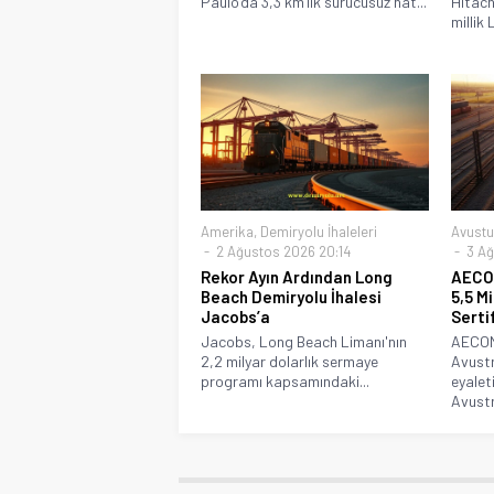
Paulo’da 3,3 km’lik sürücüsüz hat...
Hitach
millik 
Amerika
,
Demiryolu İhaleleri
Avustu
2 Ağustos 2026 20:14
3 Ağ
Rekor Ayın Ardından Long
AECOM
Beach Demiryolu İhalesi
5,5 M
Jacobs’a
Serti
Jacobs, Long Beach Limanı'nın
AECOM 
2,2 milyar dolarlık sermaye
Avustr
programı kapsamındaki...
eyalet
Avustr