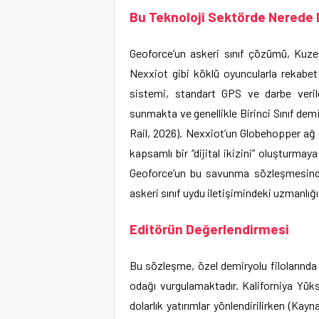
Bu Teknoloji Sektörde Nerede
Geoforce’un askeri sınıf çözümü, Kuz
Nexxiot gibi köklü oyuncularla rekabet
sistemi, standart GPS ve darbe veri
sunmakta ve genellikle Birinci Sınıf demir
Rail, 2026). Nexxiot’un Globehopper ağ 
kapsamlı bir “dijital ikizini” oluşturm
Geoforce’un bu savunma sözleşmesindek
askeri sınıf uydu iletişimindeki uzmanlığ
Editörün Değerlendirmesi
Bu sözleşme, özel demiryolu filolarında
odağı vurgulamaktadır. Kaliforniya Yükse
dolarlık yatırımlar yönlendirilirken (K