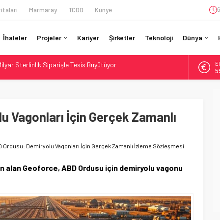
itaları
Marmaray
TCDD
Künye
6
İhaleler
Projeler
Kariyer
Şirketler
Teknoloji
Dünya
ilyar Sterlinlik Siparişle Tesis Büyütüyor
E
otiv Demiryolu: 4.800 Ton CO2 Tasarrufu
5
ladı: Lima’da Seyahat 45 Dakikaya İndi
A
6
n São Paulo’da Çifte Sinyal Hamlesi
an Berlin S-Bahn’a 350 Trenlik Dev Sözleşme
u Vagonları İçin Gerçek Zamanlı
B
1
D
4
 Ordusu: Demiryolu Vagonları İçin Gerçek Zamanlı İzleme Sözleşmesi
ın alan Geoforce, ABD Ordusu için demiryolu vagonu