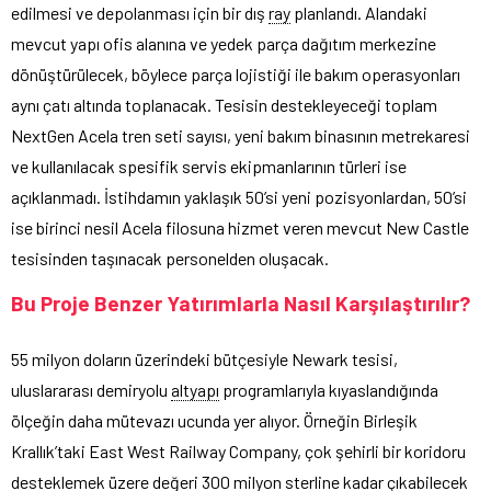
edilmesi ve depolanması için bir dış
ray
planlandı. Alandaki
mevcut yapı ofis alanına ve yedek parça dağıtım merkezine
dönüştürülecek, böylece parça lojistiği ile bakım operasyonları
aynı çatı altında toplanacak. Tesisin destekleyeceği toplam
NextGen Acela tren seti sayısı, yeni bakım binasının metrekaresi
ve kullanılacak spesifik servis ekipmanlarının türleri ise
açıklanmadı. İstihdamın yaklaşık 50’si yeni pozisyonlardan, 50’si
ise birinci nesil Acela filosuna hizmet veren mevcut New Castle
tesisinden taşınacak personelden oluşacak.
Bu Proje Benzer Yatırımlarla Nasıl Karşılaştırılır?
55 milyon doların üzerindeki bütçesiyle Newark tesisi,
uluslararası demiryolu
altyapı
programlarıyla kıyaslandığında
ölçeğin daha mütevazı ucunda yer alıyor. Örneğin Birleşik
Krallık’taki East West Railway Company, çok şehirli bir koridoru
desteklemek üzere değeri 300 milyon sterline kadar çıkabilecek