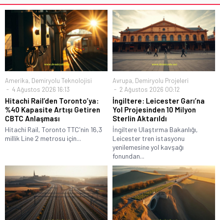
Amerika
,
Demiryolu Teknolojisi
Avrupa
,
Demiryolu Projeleri
4 Ağustos 2026 16:13
2 Ağustos 2026 00:12
Hitachi Rail’den Toronto’ya:
İngiltere: Leicester Garı’na
%40 Kapasite Artışı Getiren
Yol Projesinden 10 Milyon
CBTC Anlaşması
Sterlin Aktarıldı
Hitachi Rail, Toronto TTC'nin 16,3
İngiltere Ulaştırma Bakanlığı,
millik Line 2 metrosu için...
Leicester tren istasyonu
yenilemesine yol kavşağı
fonundan...