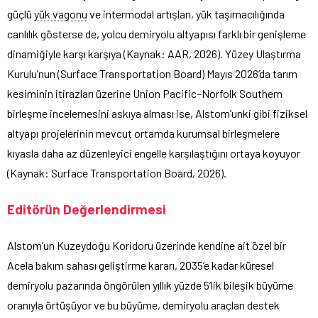
güçlü
yük vagonu
ve intermodal artışları, yük taşımacılığında
canlılık gösterse de, yolcu demiryolu altyapısı farklı bir genişleme
dinamiğiyle karşı karşıya (Kaynak: AAR, 2026). Yüzey Ulaştırma
Kurulu’nun (Surface Transportation Board) Mayıs 2026’da tarım
kesiminin itirazları üzerine Union Pacific–Norfolk Southern
birleşme incelemesini askıya alması ise, Alstom’unki gibi fiziksel
altyapı projelerinin mevcut ortamda kurumsal birleşmelere
kıyasla daha az düzenleyici engelle karşılaştığını ortaya koyuyor
(Kaynak: Surface Transportation Board, 2026).
Editörün Değerlendirmesi
Alstom’un Kuzeydoğu Koridoru üzerinde kendine ait özel bir
Acela bakım sahası geliştirme kararı, 2035’e kadar küresel
demiryolu pazarında öngörülen yıllık yüzde 5’lik bileşik büyüme
oranıyla örtüşüyor ve bu büyüme, demiryolu araçları destek