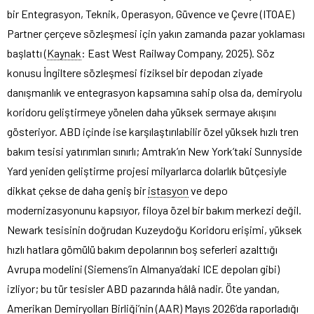
bir Entegrasyon, Teknik, Operasyon, Güvence ve Çevre (ITOAE)
Partner çerçeve sözleşmesi için yakın zamanda pazar yoklaması
başlattı (
Kaynak
: East West Railway Company, 2025). Söz
konusu İngiltere sözleşmesi fiziksel bir depodan ziyade
danışmanlık ve entegrasyon kapsamına sahip olsa da, demiryolu
koridoru geliştirmeye yönelen daha yüksek sermaye akışını
gösteriyor. ABD içinde ise karşılaştırılabilir özel yüksek hızlı tren
bakım tesisi yatırımları sınırlı; Amtrak’ın New York’taki Sunnyside
Yard yeniden geliştirme projesi milyarlarca dolarlık bütçesiyle
dikkat çekse de daha geniş bir
istasyon
ve depo
modernizasyonunu kapsıyor, filoya özel bir bakım merkezi değil.
Newark tesisinin doğrudan Kuzeydoğu Koridoru erişimi, yüksek
hızlı hatlara gömülü bakım depolarının boş seferleri azalttığı
Avrupa modelini (Siemens’in Almanya’daki ICE depoları gibi)
izliyor; bu tür tesisler ABD pazarında hâlâ nadir. Öte yandan,
Amerikan Demiryolları Birliği’nin (AAR) Mayıs 2026’da raporladığı