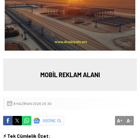
MOBİL REKLAM ALANI
8 HAZIRAN 2026 20:30
A
A
ABONE OL
+
-
⚡ Tek Cümlelik Özet: