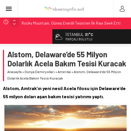
Rocky Mountain, Güneş Enerjili Tesisten İlk Rayı Sevk Etti
AAR, MIT ve Berkeley Dahil 4 Üniversiteyle Araştırma
İSTANBUL
31°C
Konsorsiyumu Başlattı
PARÇALI BULUTLU
Long Beach Limanı’na 58 Milyon Dolarlık Yeşil Yatırım Ödülü
Alstom, Delaware’de 55 Milyon
Madrid 6. Hat 2027’de Sürücüsüz: Kapasite %70 Artacak
Dolarlık Acela Bakım Tesisi Kuracak
NJ Transit’ten Tarihi Bütçe: 46 Yılın Rekoru Onaylandı
Anasayfa
»
Dünya Demiryolları
»
Amerika
»
Alstom, Delaware’de 55 Milyon
Dolarlık Acela Bakım Tesisi Kuracak
Alstom, Amtrak’ın yeni nesil Acela filosu için Delaware’de
55 milyon doları aşan bakım tesisi yatırımı yaptı.