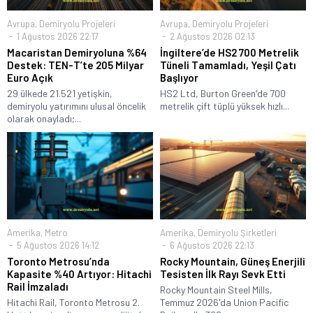
Avrupa
,
Demiryolu Projeleri
Avrupa
,
Demiryolu Projeleri
1 Ağustos 2026 22:17
2 Ağustos 2026 02:13
Macaristan Demiryoluna %64
İngiltere’de HS2 700 Metrelik
Destek: TEN-T’te 205 Milyar
Tüneli Tamamladı, Yeşil Çatı
Euro Açık
Başlıyor
29 ülkede 21.521 yetişkin,
HS2 Ltd, Burton Green'de 700
demiryolu yatırımını ulusal öncelik
metrelik çift tüplü yüksek hızlı...
olarak onayladı;...
Amerika
,
Metro
Amerika
,
Demiryolu Şirketleri
5 Ağustos 2026 14:12
6 Ağustos 2026 22:13
Toronto Metrosu’nda
Rocky Mountain, Güneş Enerjili
Kapasite %40 Artıyor: Hitachi
Tesisten İlk Rayı Sevk Etti
Rail İmzaladı
Rocky Mountain Steel Mills,
Hitachi Rail, Toronto Metrosu 2.
Temmuz 2026'da Union Pacific