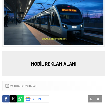
MOBİL REKLAM ALANI
24 OCAK 2026 02:39
A
A
ABONE OL
+
-