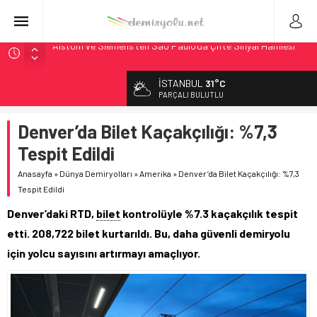
Alstom ve Siemens’ten São Paulo’da Çifte Sinyal Hamlesi
Siemens ve Stadler’dan Berlin S-Bahn’a 350 Trenlik Dev
Sözleşme
İSTANBUL
31°C
Japonya Maglev Onayı: Bütçe 11 Trilyon Yen, Hedef 2036
PARÇALI BULUTLU
Toronto Metrosu’nda Kapasite %40 Artıyor: Hitachi Rail
İmzaladı
Denver’da Bilet Kaçakçılığı: %7,3
Metrolinx’in 604 Milyon CAD’lik Toronto Uzatmasında Kazı
Tespit Edildi
Başladı
Anasayfa
»
Dünya Demiryolları
»
Amerika
»
Denver’da Bilet Kaçakçılığı: %7,3
Tespit Edildi
Denver’daki RTD,
bilet
kontrolüyle %7.3 kaçakçılık tespit
etti. 208,722 bilet kurtarıldı. Bu, daha güvenli demiryolu
için yolcu sayısını artırmayı amaçlıyor.