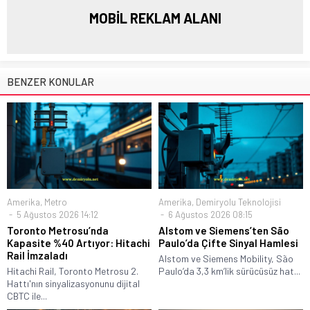
MOBİL REKLAM ALANI
BENZER KONULAR
Amerika
,
Metro
Amerika
,
Demiryolu Teknolojisi
5 Ağustos 2026 14:12
6 Ağustos 2026 08:15
Toronto Metrosu’nda
Alstom ve Siemens’ten São
Kapasite %40 Artıyor: Hitachi
Paulo’da Çifte Sinyal Hamlesi
Rail İmzaladı
Alstom ve Siemens Mobility, São
Hitachi Rail, Toronto Metrosu 2.
Paulo’da 3,3 km’lik sürücüsüz hat...
Hattı'nın sinyalizasyonunu dijital
CBTC ile...