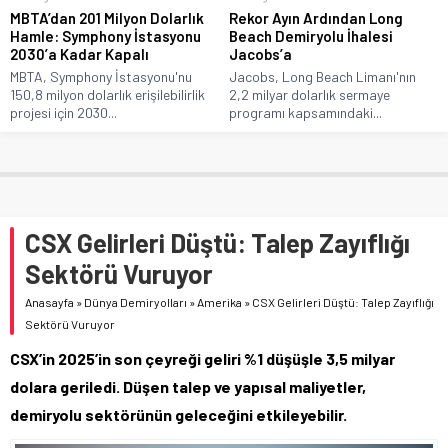
MBTA’dan 201 Milyon Dolarlık
Rekor Ayın Ardından Long
Hamle: Symphony İstasyonu
Beach Demiryolu İhalesi
2030’a Kadar Kapalı
Jacobs’a
MBTA, Symphony İstasyonu'nu
Jacobs, Long Beach Limanı'nın
150,8 milyon dolarlık erişilebilirlik
2,2 milyar dolarlık sermaye
projesi için 2030...
programı kapsamındaki...
CSX Gelirleri Düştü: Talep Zayıflığı
Sektörü Vuruyor
Anasayfa
»
Dünya Demiryolları
»
Amerika
»
CSX Gelirleri Düştü: Talep Zayıflığı
Sektörü Vuruyor
CSX’in 2025’in son çeyreği geliri %1 düşüşle 3,5 milyar
dolara geriledi. Düşen talep ve yapısal maliyetler,
demiryolu sektörünün geleceğini etkileyebilir.