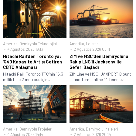
Amerika
,
Demiryolu Teknolojisi
Amerika
,
Lojistik
4 Ağustos 2026 16:13
2 Ağustos 2026 08:11
Hitachi Rail’den Toronto’ya:
ZIM ve MSC’den Demiryoluna
%40 Kapasite Artışı Getiren
Rakip LNG’li Jacksonville
CBTC Anlaşması
Seferi Başladı
Hitachi Rail, Toronto TTC'nin 16,3
ZIM Line ve MSC, JAXPORT Blount
millik Line 2 metrosu için...
Island Terminali'ne 14 Temmuz...
Amerika
,
Demiryolu Projeleri
Amerika
,
Demiryolu İhaleleri
4 Ağustos 2026 14:14
2 Ağustos 2026 20:14