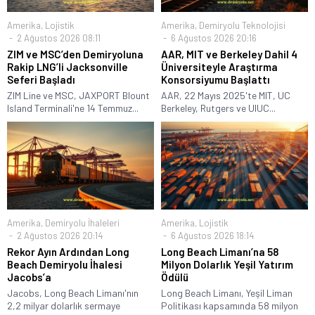
Amerika
,
Lojistik
Amerika
,
Demiryolu Teknolojisi
2 Ağustos 2026 08:11
6 Ağustos 2026 20:16
ZIM ve MSC’den Demiryoluna
AAR, MIT ve Berkeley Dahil 4
Rakip LNG’li Jacksonville
Üniversiteyle Araştırma
Seferi Başladı
Konsorsiyumu Başlattı
ZIM Line ve MSC, JAXPORT Blount
AAR, 22 Mayıs 2025'te MIT, UC
Island Terminali'ne 14 Temmuz...
Berkeley, Rutgers ve UIUC...
Amerika
,
Demiryolu İhaleleri
Amerika
,
Lojistik
2 Ağustos 2026 20:14
6 Ağustos 2026 18:14
Rekor Ayın Ardından Long
Long Beach Limanı’na 58
Beach Demiryolu İhalesi
Milyon Dolarlık Yeşil Yatırım
Jacobs’a
Ödülü
Jacobs, Long Beach Limanı'nın
Long Beach Limanı, Yeşil Liman
2,2 milyar dolarlık sermaye
Politikası kapsamında 58 milyon