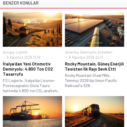
BENZER KONULAR
Avrupa
,
Lojistik
Amerika
,
Demiryolu Şirketleri
6 Ağustos 2026 12:19
6 Ağustos 2026 22:13
İtalya’dan Yeni Otomotiv
Rocky Mountain, Güneş Enerjili
Demiryolu: 4.800 Ton CO2
Tesisten İlk Rayı Sevk Etti
Tasarrufu
Rocky Mountain Steel Mills,
FS Logistix, İtalya'da Livorno-
Temmuz 2026'da Union Pacific
Pontecagnano-Gioia Tauro
Railroad'a 328...
hattında 4.800 ton CO₂ azaltımı...