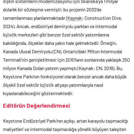
ilişkili sistemlerin modernizasyonu için Skanska’ya 1 milyar
dolarlık bir sözleşme vermişti; bu projenin 2032’de
tamamlanması planlanmaktadır (
Kaynak
: Construction Dive,
2024). Ancak, endüstriyel demiryolu parkları ve intermodal
lojistik merkezleri gibi benzer özel sektör yatırımlarına
bakıldığında, ölçekler daha yakın hale gelmektedir. Örneğin,
Kanada Ulusal Demiryolu (CN), Ontario’daki Milton Intermodal
Terminali’nin genişletilmesi için 2010’ların sonlarında yaklaşık 250
milyon Kanada Doları yatırım yapmıştı (Kaynak: CN, 2019). Bu,
Keystone Parkı’nın fonksiyonel olarak benzer ancak daha büyük
ölçekli özel sektör lojistik altyapı yatırımlarıyla nasıl
kıyaslanabileceğini göstermektedir.
Editörün Değerlendirmesi
Keystone Endüstriyel Parkı’nın açılışı, artan karayolu taşımacılığı
maliyetleri ve intermodal taşımacılığa yönelik büyüyen talepten