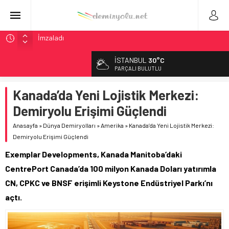
Fortescue ile Knorr-Bremse’den 99 Milyon Euro’luk
Sinyalizasyon Anlaşması
İSTANBUL
30°C
Stadler, Austin’e 21 CITYLINK Hafif Raylı Aracı Tedarik
PARÇALI BULUTLU
Edecek
9,9 Milyar Dolarlık Mor Hat’ta Tel Testleri Başladı
Kanada’da Yeni Lojistik Merkezi:
Utah’ta 31 Milyon Dolarlık Proje Trafik Çilesini Bitiriyor
Demiryolu Erişimi Güçlendi
CRRC, Salvador Metrosu İçin 83,9 Milyon Euro’luk Anlaşma
Anasayfa
»
Dünya Demiryolları
»
Amerika
»
Kanada’da Yeni Lojistik Merkezi:
İmzaladı
Demiryolu Erişimi Güçlendi
Exemplar Developments, Kanada Manitoba’daki
CentrePort Canada’da 100 milyon Kanada Doları yatırımla
CN, CPKC ve BNSF erişimli Keystone Endüstriyel Parkı’nı
açtı.