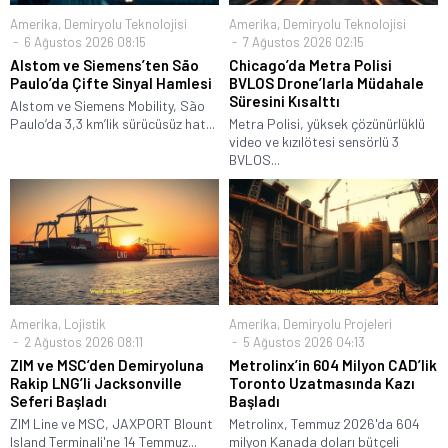
Amerika
,
Demiryolu Teknolojisi
Amerika
,
Demiryolu Teknolojisi
6 Ağustos 2026 08:15
7 Ağustos 2026 02:15
Alstom ve Siemens’ten São
Chicago’da Metra Polisi
Paulo’da Çifte Sinyal Hamlesi
BVLOS Drone’larla Müdahale
Süresini Kısalttı
Alstom ve Siemens Mobility, São
Paulo’da 3,3 km’lik sürücüsüz hat...
Metra Polisi, yüksek çözünürlüklü
video ve kızılötesi sensörlü 3
BVLOS...
Amerika
,
Lojistik
Amerika
,
Demiryolu Projeleri
2 Ağustos 2026 08:11
5 Ağustos 2026 04:13
ZIM ve MSC’den Demiryoluna
Metrolinx’in 604 Milyon CAD’lik
Rakip LNG’li Jacksonville
Toronto Uzatmasında Kazı
Seferi Başladı
Başladı
ZIM Line ve MSC, JAXPORT Blount
Metrolinx, Temmuz 2026'da 604
Island Terminali'ne 14 Temmuz...
milyon Kanada doları bütçeli