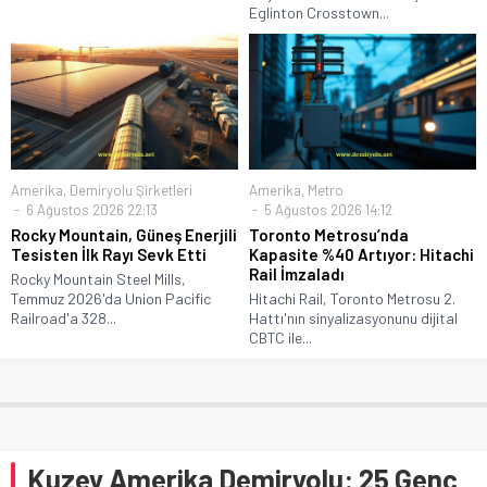
Eglinton Crosstown...
Amerika
,
Demiryolu Şirketleri
Amerika
,
Metro
6 Ağustos 2026 22:13
5 Ağustos 2026 14:12
Rocky Mountain, Güneş Enerjili
Toronto Metrosu’nda
Tesisten İlk Rayı Sevk Etti
Kapasite %40 Artıyor: Hitachi
Rail İmzaladı
Rocky Mountain Steel Mills,
Temmuz 2026'da Union Pacific
Hitachi Rail, Toronto Metrosu 2.
Railroad'a 328...
Hattı'nın sinyalizasyonunu dijital
CBTC ile...
Kuzey Amerika Demiryolu: 25 Genç