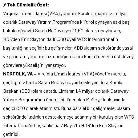
⚡ Tek Cümlelik Özet:
Virginia Liman İdaresi (VPA) yönetim kurulu, limanın 1,4 milyar
dolarlık Gateway Yatırım Programı’nda kilit rol oynayan eski baş
hukuk müşaviri Sarah McCoy’u yeni CEO olarak onaylarken,
HDR’den Erin Slayton da 10.000 üyeli WTS International’ın
başkanlığına seçildi; bu gelişmeler, ABD ulaşım sektöründe yasal
ve program yönetimi uzmanlığına sahip kadın liderlerin üst düzey
görevlere yükselişini yansıtıyor.
NORFOLK, VA –
Virginia Liman İdaresi (VPA) yönetim kurulu,
geçtiğimiz hafta Sarah McCoy’u oybirliğiyle yeni İcra Kurulu
Başkanı (CEO) olarak atadı. Limanın 1,4 milyar dolarlık Gateway
Yatırım Programı’nda önemli bir lider olan McCoy, Ocak ayında
geçici CEO olarak atanmıştı. Buna paralel bir gelişmeyle, ulaşım
sektöründe kadınları desteklemeye adanmış bir kuruluş olan WTS
International’ın başkanlığına 7 Mayıs’ta HDR’den Erin Slayton
getirildi.