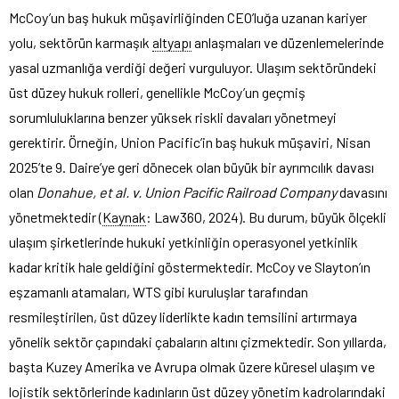
McCoy’un baş hukuk müşavirliğinden CEO’luğa uzanan kariyer
yolu, sektörün karmaşık
altyapı
anlaşmaları ve düzenlemelerinde
yasal uzmanlığa verdiği değeri vurguluyor. Ulaşım sektöründeki
üst düzey hukuk rolleri, genellikle McCoy’un geçmiş
sorumluluklarına benzer yüksek riskli davaları yönetmeyi
gerektirir. Örneğin, Union Pacific’in baş hukuk müşaviri, Nisan
2025’te 9. Daire’ye geri dönecek olan büyük bir ayrımcılık davası
olan
Donahue, et al. v. Union Pacific Railroad Company
davasını
yönetmektedir (
Kaynak
: Law360, 2024). Bu durum, büyük ölçekli
ulaşım şirketlerinde hukuki yetkinliğin operasyonel yetkinlik
kadar kritik hale geldiğini göstermektedir. McCoy ve Slayton’ın
eşzamanlı atamaları, WTS gibi kuruluşlar tarafından
resmileştirilen, üst düzey liderlikte kadın temsilini artırmaya
yönelik sektör çapındaki çabaların altını çizmektedir. Son yıllarda,
başta Kuzey Amerika ve Avrupa olmak üzere küresel ulaşım ve
lojistik sektörlerinde kadınların üst düzey yönetim kadrolarındaki