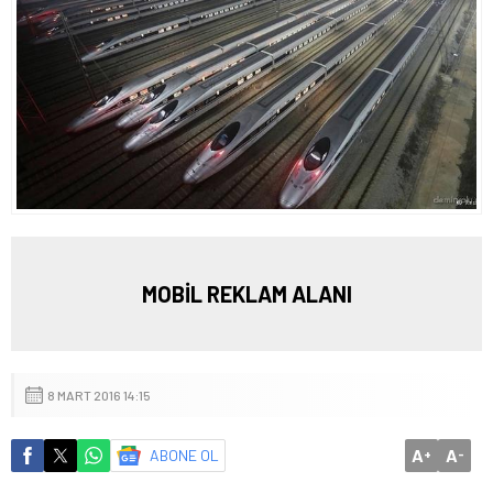
MOBİL REKLAM ALANI
8 MART 2016 14:15
A
A
ABONE OL
+
-