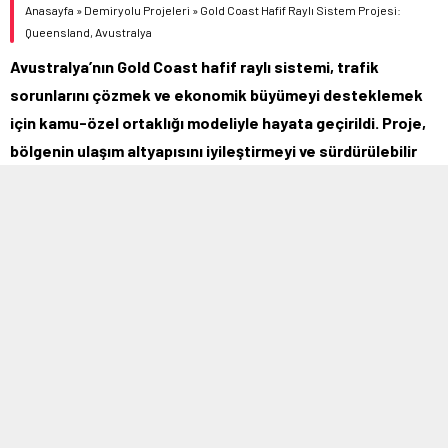
Anasayfa
»
Demiryolu Projeleri
»
Gold Coast Hafif Raylı Sistem Projesi:
Queensland, Avustralya
Avustralya’nın Gold Coast hafif raylı sistemi, trafik
sorunlarını çözmek ve ekonomik büyümeyi desteklemek
için kamu-özel ortaklığı modeliyle hayata geçirildi. Proje,
bölgenin ulaşım altyapısını iyileştirmeyi ve sürdürülebilir
bir ulaşım çözümü sunmayı hedefliyor.