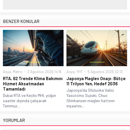
BENZER KONULAR
Asya
,
Metro
3 Ağustos 2026 14:16
Asya
,
YHT
5 Ağustos 2026 22:13
RTA, 62 Trende Klima Bakımını
Japonya Maglev Onayı: Bütçe
Hizmet Aksatmadan
11 Trilyon Yen, Hedef 2036
Tamamladı
Japonya'da Shizuoka Valisi
Dubai RTA ve Keolis MHI, yoğun
Yasutomo Suzuki, Chuo
saatler dışında çalışarak
Shinkansen maglev hattının
Temmuz...
inşaatını...
YORUMLAR