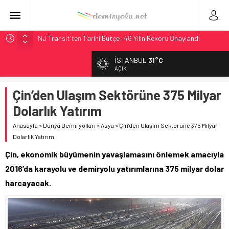
NJ Transit’ten Tarihi Bütçe: 46 Yılın Rekoru Onaylandı
Rocky Mountain, Güneş Enerjili Tesisten İlk Rayı Sevk Etti
İSTANBUL
31°C
AAR, MIT ve Berkeley Dahil 4 Üniversiteyle Araştırma
AÇIK
Konsorsiyumu Başlattı
Çin’den Ulaşım Sektörüne 375 Milyar
Long Beach Limanı’na 58 Milyon Dolarlık Yeşil Yatırım Ödülü
Dolarlık Yatırım
Chicago’da Metra Polisi BVLOS Drone’larla Müdahale
Süresini Kısalttı
Anasayfa
»
Dünya Demiryolları
»
Asya
»
Çin’den Ulaşım Sektörüne 375 Milyar
Dolarlık Yatırım
Çin, ekonomik büyümenin yavaşlamasını önlemek amacıyla
2016’da karayolu ve demiryolu yatırımlarına 375 milyar dolar
harcayacak.