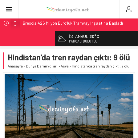
Brescia 426 Milyon Euro’luk Tramvay İnşaatına Başladı
Northern Railway Doğruladı: 308 Bin Rupiye Özel Vagonda
İSTANBUL
30°C
Puja
PARÇALI BULUTLU
Chicago’da Metra Polisi BVLOS Drone’larla Müdahale
Süresini Kısalttı
Hindistan’da tren raydan çıktı: 9 ölü
NJ Transit’ten Tarihi Bütçe: 46 Yılın Rekoru Onaylandı
Anasayfa
»
Dünya Demiryolları
»
Asya
»
Hindistan’da tren raydan çıktı: 9 ölü
České dráhy 101 Yaşındaki Buharlıyı Šumava Seferlerine
Çıkarıyor