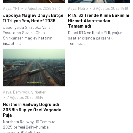
Asya
,
YHT
5 Ağustos 2026 22:13
Asya
,
Metro
3 Ağustos 2026 14:16
Japonya Maglev Onayı: Bütçe
RTA, 62 Trende Klima Bakımını
11 Trilyon Yen, Hedef 2036
Hizmet Aksatmadan
Tamamladı
Japonya'da Shizuoka Valisi
Yasutomo Suzuki, Chuo
Dubai RTA ve Keolis MHI, yoğun
Shinkansen maglev hattının
saatler dışında çalışarak
inşaatını...
Temmuz...
Asya
,
Demiryolu Şirketleri
7 Ağustos 2026 08:14
Northern Railway Doğruladı:
308 Bin Rupiye Özel Vagonda
Puja
Northern Railway, 10 Temmuz
2025'te Yeni Delhi–Mumbai
arasında 308.580 rupi...