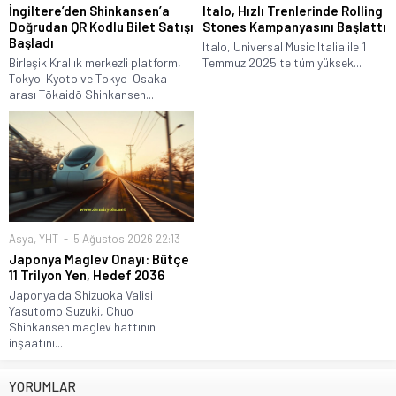
İngiltere’den Shinkansen’a
Italo, Hızlı Trenlerinde Rolling
Doğrudan QR Kodlu Bilet Satışı
Stones Kampanyasını Başlattı
Başladı
Italo, Universal Music Italia ile 1
Birleşik Krallık merkezli platform,
Temmuz 2025'te tüm yüksek...
Tokyo–Kyoto ve Tokyo–Osaka
arası Tōkaidō Shinkansen...
Asya
,
YHT
5 Ağustos 2026 22:13
Japonya Maglev Onayı: Bütçe
11 Trilyon Yen, Hedef 2036
Japonya'da Shizuoka Valisi
Yasutomo Suzuki, Chuo
Shinkansen maglev hattının
inşaatını...
YORUMLAR