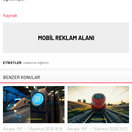
Kaynak
MOBİL REKLAM ALANI
ETİKETLER:
makinist eğitimi
BENZER KONULAR
Avrupa
,
YHT
1 Ağustos 2026 18:19
Avrupa
,
YHT
1 Ağustos 2026 20:12