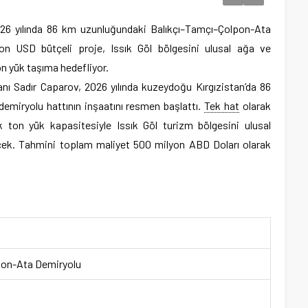
026 yılında 86 km uzunluğundaki Balıkçı–Tamçı–Çolpon-Ata
on USD bütçeli proje, Issık Göl bölgesini ulusal ağa ve
on yük taşıma hedefliyor.
ı Sadır Caparov, 2026 yılında kuzeydoğu Kırgızistan’da 86
emiryolu hattının inşaatını resmen başlattı.
Tek hat
olarak
ik ton yük kapasitesiyle Issık Göl turizm bölgesini ulusal
ek. Tahmini toplam maliyet 500 milyon ABD Doları olarak
lpon-Ata Demiryolu