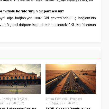
emiryolu koridorunun bir parçası mı?
aynı ağa bağlanıyor. Issık Göl çevresindeki iç bağlantının
 ve bölgesel dağıtım kapasitesini artırarak CKU koridorunun
a
,
Demiryolu Projeleri
Afrika
,
Demiryolu Projeleri
ustos 2026 00:12
3 Ağustos 2026 22:15
tere: Leicester Garı’na
AfDB, Cezayir Demiryoluna