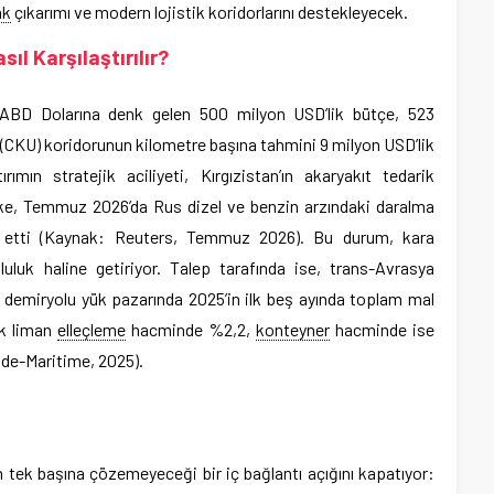
ak
çıkarımı ve modern lojistik koridorlarını destekleyecek.
ıl Karşılaştırılır?
 ABD Dolarına denk gelen 500 milyon USD’lik bütçe, 523
 (CKU) koridorunun kilometre başına tahmini 9 milyon USD’lik
rımın stratejik aciliyeti, Kırgızistan’ın akaryakıt tedarik
Ülke, Temmuz 2026’da Rus dizel ve benzin arzındaki daralma
p etti (Kaynak: Reuters, Temmuz 2026). Bu durum, kara
uluk haline getiriyor. Talep tarafında ise, trans-Avrasya
’in demiryolu yük pazarında 2025’in ilk beş ayında toplam mal
rak liman
elleçleme
hacminde %2,2,
konteyner
hacminde ise
de-Maritime, 2025).
run tek başına çözemeyeceği bir iç bağlantı açığını kapatıyor: