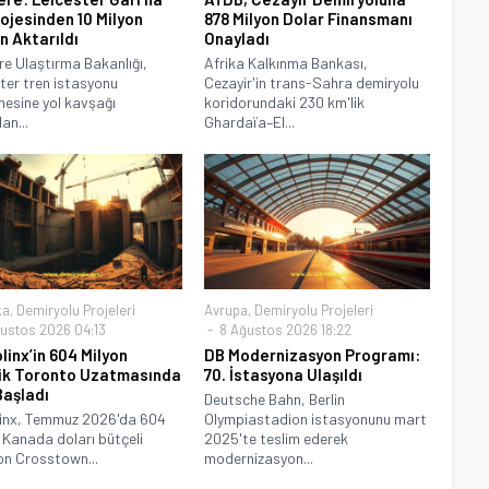
rojesinden 10 Milyon
878 Milyon Dolar Finansmanı
n Aktarıldı
Onayladı
ere Ulaştırma Bakanlığı,
Afrika Kalkınma Bankası,
ter tren istasyonu
Cezayir'in trans-Sahra demiryolu
mesine yol kavşağı
koridorundaki 230 km'lik
an...
Ghardaïa–El...
ka
,
Demiryolu Projeleri
Avrupa
,
Demiryolu Projeleri
ustos 2026 04:13
8 Ağustos 2026 18:22
linx’in 604 Milyon
DB Modernizasyon Programı:
ik Toronto Uzatmasında
70. İstasyona Ulaşıldı
Başladı
Deutsche Bahn, Berlin
linx, Temmuz 2026'da 604
Olympiastadion istasyonunu mart
 Kanada doları bütçeli
2025'te teslim ederek
on Crosstown...
modernizasyon...