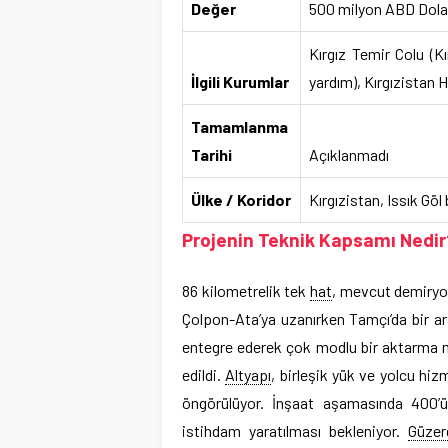
Değer
500 milyon ABD Dolar
Kırgız Temir Colu (K
İlgili Kurumlar
yardım), Kırgızistan
Tamamlanma
Tarihi
Açıklanmadı
Ülke / Koridor
Kırgızistan, Issık Gö
Projenin Teknik Kapsamı Nedir
86 kilometrelik tek
hat
, mevcut demiryol
Çolpon-Ata’ya uzanırken Tamçı’da bir a
entegre ederek çok modlu bir aktarma m
edildi.
Altyapı
, birleşik yük ve yolcu hiz
öngörülüyor. İnşaat aşamasında 400’ü
istihdam yaratılması bekleniyor.
Güzer