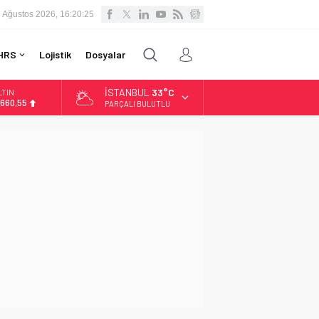
 Ağustos 2026, 16:20:26
HRS
Lojistik
Dosyalar
İSTANBUL
33°C
LTIN
.660,55
PARÇALI BULUTLU
İST
3.779,39
OLAR
,7111
URO
5,1881