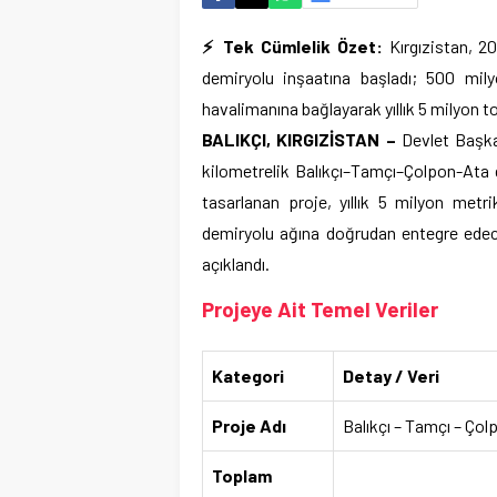
⚡ Tek Cümlelik Özet:
Kırgızistan, 2
demiryolu inşaatına başladı; 500 mily
havalimanına bağlayarak yıllık 5 milyon t
BALIKÇI, KIRGIZİSTAN –
Devlet Başkan
kilometrelik Balıkçı–Tamçı–Çolpon-Ata d
tasarlanan proje, yıllık 5 milyon metr
demiryolu ağına doğrudan entegre edec
açıklandı.
Projeye Ait Temel Veriler
Kategori
Detay / Veri
Proje Adı
Balıkçı – Tamçı – Ço
Toplam