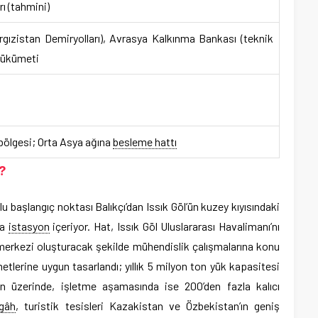
ı (tahmini)
ırgızistan Demiryolları), Avrasya Kalkınma Bankası (teknik
 Hükümeti
l bölgesi; Orta Asya ağına
besleme hattı
?
u başlangıç noktası Balıkçı’dan Issık Göl’ün kuzey kıyısındaki
ra
istasyon
içeriyor. Hat, Issık Göl Uluslararası Havalimanı’nı
erkezi oluşturacak şekilde mühendislik çalışmalarına konu
metlerine uygun tasarlandı; yıllık 5 milyon ton yük kapasitesi
n üzerinde, işletme aşamasında ise 200’den fazla kalıcı
gâh
, turistik tesisleri Kazakistan ve Özbekistan’ın geniş