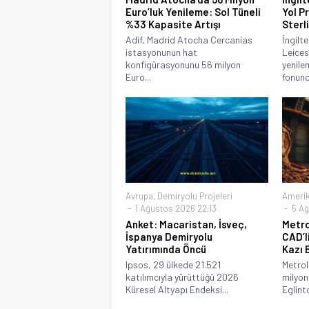
Euro’luk Yenileme: Sol Tüneli
Yol P
%33 Kapasite Artışı
Sterli
Adif, Madrid Atocha Cercanías
İngilt
istasyonunun hat
Leices
konfigürasyonunu 56 milyon
yenile
Euro...
fonund
Avrupa
,
Demiryolu Projeleri
Ameri
1 Ağustos 2026 22:13
5 Ağ
Anket: Macaristan, İsveç,
Metro
İspanya Demiryolu
CAD’l
Yatırımında Öncü
Kazı 
Ipsos, 29 ülkede 21.521
Metro
katılımcıyla yürüttüğü 2026
milyon
Küresel Altyapı Endeksi...
Eglint