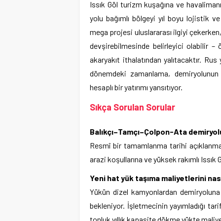
Issık Göl turizm kuşağına ve havaliman
yolu bağımlı bölgeyi yıl boyu lojistik
mega projesi uluslararası ilgiyi çekerken
devşirebilmesinde belirleyici olabilir – ö
akaryakıt ithalatından yalıtacaktır. Rus 
dönemdeki zamanlama, demiryolunun i
hesaplı bir yatırımı yansıtıyor.
Sıkça Sorulan Sorular
Balıkçı–Tamçı–Çolpon-Ata demiryo
Resmî bir tamamlanma tarihi açıklanma
arazi koşullarına ve yüksek rakımlı Issık 
Yeni hat yük taşıma maliyetlerini na
Yükün dizel kamyonlardan demiryoluna 
bekleniyor. İşletmecinin yayımladığı ta
tonluk yıllık kapasite dökme yükte maliye