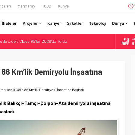
itaları
Marmaray
TCDD
Künye
8
İhaleler
Projeler
Kariyer
Şirketler
Teknoloji
Dünya
A
re’de Lider, Class 99’lar 2026’da Yolda
6
da Tarihi Entegrasyon: GBR Anglia Resmen Başladı
B
1
GV ile 28 Fransız Şehrine Tek Bilet
r’da 15 Günlük Bakım: Tren Seferleri Duruyor
’e 86 Km’lik Demiryolu İnşaatına
D
47
gramı: 70. İstasyona Ulaşıldı
E
5
stan, Issık Göl’e 86 Km’lik Demiryolu İnşaatına Başladı
relik Balıkçı–Tamçı–Çolpon-Ata demiryolu inşaatına
başladı.