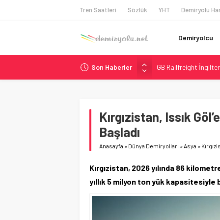
Tren Saatleri
Sözlük
YHT
Demiryolu Har
Demiryolcu
Son Haberler
GB Railfreight İngilte
İngiltere Demiryolun
Malezya Havayolları, T
ÖBB ve RFI’dan Brenne
Kırgızistan, Issık Göl
DB Modernizasyon Pro
Başladı
Anasayfa
»
Dünya Demiryolları
»
Asya
»
Kırgızi
Kırgızistan, 2026 yılında 86 kilomet
yıllık 5 milyon ton yük kapasitesiyle 