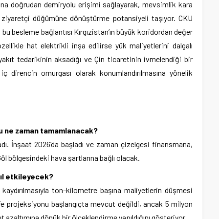
ına doğrudan demiryolu erişimi sağlayarak, mevsimlik kara
 ve ziyaretçi düğümüne dönüştürme potansiyeli taşıyor. CKU
, bu besleme bağlantısı Kırgızistan’ın büyük koridordan değer
zellikle hat elektrikli inşa edilirse yük maliyetlerini dalgalı
yakıt tedarikinin aksadığı ve Çin ticaretinin ivmelendiği bir
ç direncin omurgası olarak konumlandırılmasına yönelik
lu ne zaman tamamlanacak?
dı. İnşaat 2026’da başladı ve zaman çizelgesi finansmana,
Göl bölgesindeki hava şartlarına bağlı olacak.
sıl etkileyecek?
kaydırılmasıyla ton-kilometre başına maliyetlerin düşmesi
rife projeksiyonu başlangıçta mevcut değildi, ancak 5 milyon
t azaltımına dönük bir ölçeklendirme yapıldığını gösteriyor.