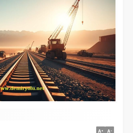
A
A
+
-