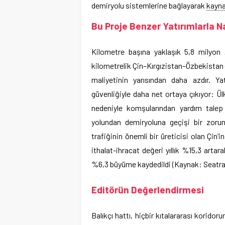
demiryolu sistemlerine bağlayarak
kayn
Bu Proje Benzer Yatırımlarla Nas
Kilometre başına yaklaşık 5,8 milyon
kilometrelik Çin–Kırgızistan–Özbekistan
maliyetinin yarısından daha azdır. Yatı
güvenliğiyle daha net ortaya çıkıyor: 
nedeniyle komşularından yardım tale
yolundan demiryoluna geçişi bir zorunl
trafiğinin önemli bir üreticisi olan Çin
ithalat-ihracat değeri yıllık %15,3 arta
%6,3 büyüme kaydedildi (Kaynak: Seatra
Editörün Değerlendirmesi
Balıkçı hattı, hiçbir kıtalararası korido