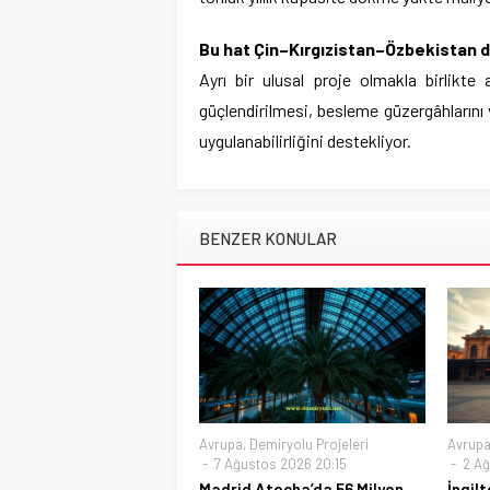
Bu hat Çin–Kırgızistan–Özbekistan d
Ayrı bir ulusal proje olmakla birlikte 
güçlendirilmesi, besleme güzergâhlarını
uygulanabilirliğini destekliyor.
BENZER KONULAR
Avrupa
,
Demiryolu Projeleri
Avrup
7 Ağustos 2026 20:15
2 Ağ
Madrid Atocha’da 56 Milyon
İngil