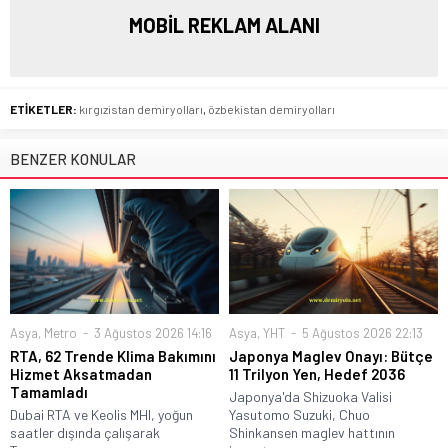
MOBİL REKLAM ALANI
ETİKETLER:
kırgızistan demiryolları
,
özbekistan demiryolları
BENZER KONULAR
Asya
,
Metro
3 Ağustos 2026 14:16
Asya
,
YHT
5 Ağustos 2026 22:13
RTA, 62 Trende Klima Bakımını
Japonya Maglev Onayı: Bütçe
Hizmet Aksatmadan
11 Trilyon Yen, Hedef 2036
Tamamladı
Japonya'da Shizuoka Valisi
Dubai RTA ve Keolis MHI, yoğun
Yasutomo Suzuki, Chuo
saatler dışında çalışarak
Shinkansen maglev hattının