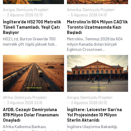
Avrupa
,
Demiryolu Projeleri
Amerika
,
Demiryolu Projeleri
2 Ağustos 2026 02:13
5 Ağustos 2026 04:13
İngiltere’de HS2 700 Metrelik
Metrolinx’in 604 Milyon CAD’lik
Tüneli Tamamladı, Yeşil Çatı
Toronto Uzatmasında Kazı
Başlıyor
Başladı
HS2 Ltd, Burton Green'de 700
Metrolinx, Temmuz 2026'da 604
metrelik çift tüplü yüksek hızlı...
milyon Kanada doları bütçeli
Eglinton Crosstown...
Afrika
,
Demiryolu Projeleri
Avrupa
,
Demiryolu Projeleri
3 Ağustos 2026 22:15
2 Ağustos 2026 00:12
AfDB, Cezayir Demiryoluna
İngiltere: Leicester Garı’na
878 Milyon Dolar Finansmanı
Yol Projesinden 10 Milyon
Onayladı
Sterlin Aktarıldı
Afrika Kalkınma Bankası,
İngiltere Ulaştırma Bakanlığı,