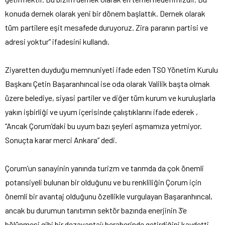
konuda dernek olarak yeni bir dönem başlattık. Dernek olarak
tüm partilere eşit mesafede duruyoruz. Zira paranın partisi ve
adresi yoktur” ifadesini kullandı.
Ziyaretten duyduğu memnuniyeti ifade eden TSO Yönetim Kurulu
Başkanı Çetin Başaranhıncal ise oda olarak Valilik başta olmak
üzere belediye, siyasi partiler ve diğer tüm kurum ve kuruluşlarla
yakın işbirliği ve uyum içerisinde çalıştıklarını ifade ederek ,
“Ancak Çorum’daki bu uyum bazı şeyleri aşmamıza yetmiyor.
Sonuçta karar merci Ankara” dedi.
Çorum’un sanayinin yanında turizm ve tarımda da çok önemli
potansiyeli bulunan bir olduğunu ve bu renkliliğin Çorum için
önemli bir avantaj olduğunu özellikle vurgulayan Başaranhıncal,
ancak bu durumun tanıtımın sektör bazında enerjinin 3’e
bölünmesi gibi bir dezavantajı beraberinde getirdiğini kaydetti.