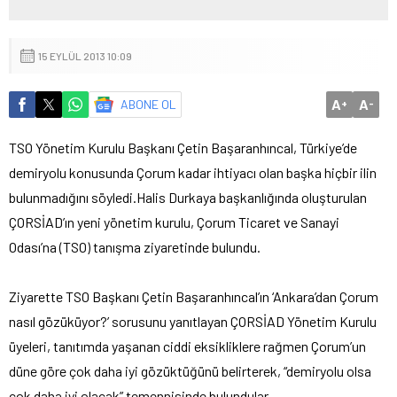
15 EYLÜL 2013 10:09
A
A
ABONE OL
+
-
TSO Yönetim Kurulu Başkanı Çetin Başaranhıncal, Türkiye’de
demiryolu konusunda Çorum kadar ihtiyacı olan başka hiçbir ilin
bulunmadığını söyledi.
Halis Durkaya başkanlığında oluşturulan
ÇORSİAD’ın yeni yönetim kurulu, Çorum Ticaret ve Sanayi
Odası’na (TSO) tanışma ziyaretinde bulundu.
Ziyarette TSO Başkanı Çetin Başaranhıncal’ın ‘Ankara’dan Çorum
nasıl gözüküyor?’ sorusunu yanıtlayan ÇORSİAD Yönetim Kurulu
üyeleri, tanıtımda yaşanan ciddi eksikliklere rağmen Çorum’un
düne göre çok daha iyi gözüktüğünü belirterek, “demiryolu olsa
çok daha iyi olacak” temennisinde bulundular.