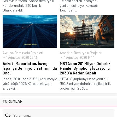
Cezayir'in trans-Sahra demiryolu
Leicester tren istasyonu
koridorundaki 230 km'lik
yenilemesine yol kavşağı
Ghardaïa–El...
fonundan...
Avrupa
,
Demiryolu Projeleri
Amerika
,
Demiryolu Projeleri
1 Ağustos 2026 22:13
4 Ağustos 2026 14:14
Anket: Macaristan, İsveç,
MBTA’dan 201 Milyon Dolarlık
İspanya Demiryolu Yatırımında
Hamle: Symphony İstasyonu
Öncü
2030’a Kadar Kapalı
Ipsos, 29 ülkede 21.521 katılımcıyla
MBTA, Symphony İstasyonu'nu
yürüttüğü 2026 Küresel Altyapı
150,8 milyon dolarlık erişilebilirlik
Endeksi...
projesi için 2030...
YORUMLAR