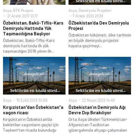
Asya
,
BTK Projesi
Asya
,
Demiryolu Projeleri
21 Aralık 2017 13:17
7 Aralık 2013 21:38
Özbekistan, Bakü-Tiflis-Kars
ÖZbekistan’da Dev Demiryolu
Demiryolu Hattında Yük
Projesi
Taşımacılığına Başlıyor
Özbekistan hükümeti, ülke tarihinin
Özbekistan, Bakü-Tiflis-Kars
en büyük demiryolu projesini
demiryolu hattında ilk yük
hayata geçirmeyi...
taşımacılığını 2018 yılının ilk...
Asya
15 Eylül 2013 10:09
Asya
22 Nisan 2013 14:40
Kırgızistan“dan Özbekistan“a
Özbekistan’ın Demiryolu Ağı
vagon ricası
Devre Dışı Bırakılıyor
Kırgızistan’ın Özbekistan’da
Orta Asya ülkeleri Türkmenistan-
bekletilen vagonların geçişi için
Afganistan-Tacikistan
Taşkent’ten ricada bulunduğu
güzergahında altyapı çalışmaları