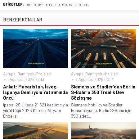
ETİKETLER:
marmaray ihalesi
,
marmarayın maliyeti
BENZER KONULAR
Avrupa
,
Demiryolu Projeleri
Avrupa
,
Demiryolu İhaleleri
1 Ağustos 2026 22:13
6 Ağustos 2026 00:14
Anket: Macaristan, İsveç,
Siemens ve Stadler’dan Berlin
İspanya Demiryolu Yatırımında
S-Bahn’a 350 Trenlik Dev
Öncü
Sözleşme
Ipsos, 29 ülkede 21.521 katılımcıyla
Siemens Mobility ve Stadler
yürüttüğü 2026 Küresel Altyapı
konsorsiyumu, Berlin S-Bahn için
Endeksi...
350 adet...