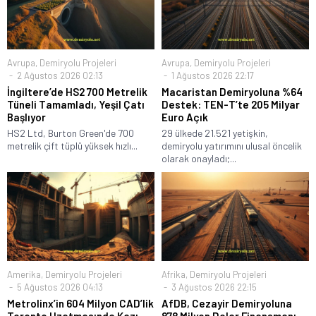
Avrupa
,
Demiryolu Projeleri
Avrupa
,
Demiryolu Projeleri
2 Ağustos 2026 02:13
1 Ağustos 2026 22:17
İngiltere’de HS2 700 Metrelik
Macaristan Demiryoluna %64
Tüneli Tamamladı, Yeşil Çatı
Destek: TEN-T’te 205 Milyar
Başlıyor
Euro Açık
HS2 Ltd, Burton Green'de 700
29 ülkede 21.521 yetişkin,
metrelik çift tüplü yüksek hızlı...
demiryolu yatırımını ulusal öncelik
olarak onayladı;...
Amerika
,
Demiryolu Projeleri
Afrika
,
Demiryolu Projeleri
5 Ağustos 2026 04:13
3 Ağustos 2026 22:15
Metrolinx’in 604 Milyon CAD’lik
AfDB, Cezayir Demiryoluna
Toronto Uzatmasında Kazı
878 Milyon Dolar Finansmanı