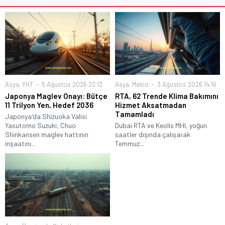
Asya
,
YHT
5 Ağustos 2026 22:13
Asya
,
Metro
3 Ağustos 2026 14:16
Japonya Maglev Onayı: Bütçe
RTA, 62 Trende Klima Bakımını
11 Trilyon Yen, Hedef 2036
Hizmet Aksatmadan
Tamamladı
Japonya'da Shizuoka Valisi
Yasutomo Suzuki, Chuo
Dubai RTA ve Keolis MHI, yoğun
Shinkansen maglev hattının
saatler dışında çalışarak
inşaatını...
Temmuz...