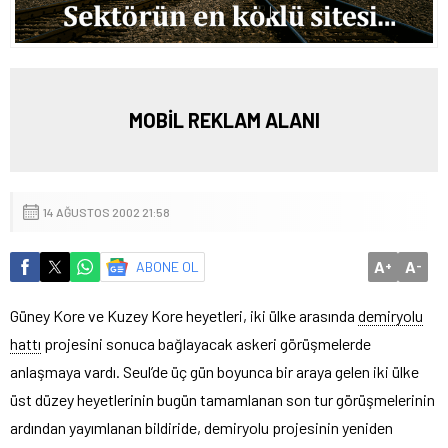
MOBİL REKLAM ALANI
14 AĞUSTOS 2002 21:58
A
A
ABONE OL
+
-
Güney Kore ve Kuzey Kore heyetleri, iki ülke arasında
demiryolu
hattı
projesini sonuca bağlayacak askeri görüşmelerde
anlaşmaya vardı.
Seul’de üç gün boyunca bir araya gelen iki ülke
üst düzey heyetlerinin bugün tamamlanan son tur görüşmelerinin
ardından yayımlanan bildiride, demiryolu projesinin yeniden