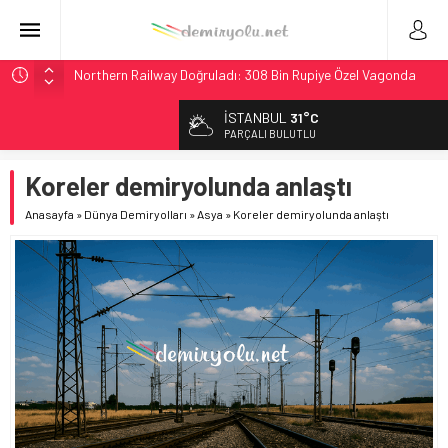
Northern Railway Doğruladı: 308 Bin Rupiye Özel Vagonda
Puja
İSTANBUL
31°C
Chicago’da Metra Polisi BVLOS Drone’larla Müdahale
PARÇALI BULUTLU
Süresini Kısalttı
NJ Transit’ten Tarihi Bütçe: 46 Yılın Rekoru Onaylandı
Koreler demiryolunda anlaştı
Rocky Mountain, Güneş Enerjili Tesisten İlk Rayı Sevk Etti
Anasayfa
»
Dünya Demiryolları
»
Asya
»
Koreler demiryolunda anlaştı
Brescia 426 Milyon Euro’luk Tramvay İnşaatına Başladı