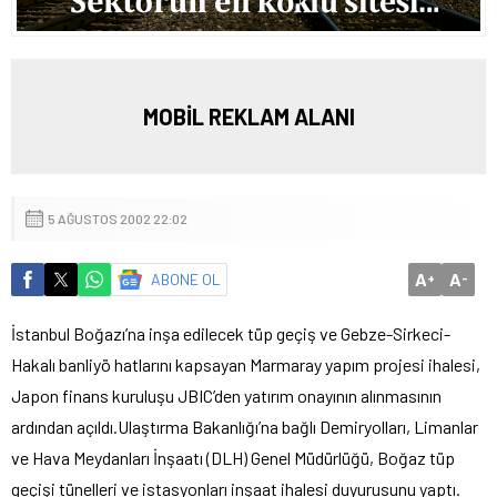
MOBİL REKLAM ALANI
5 AĞUSTOS 2002 22:02
A
A
ABONE OL
+
-
İstanbul Boğazı’na inşa edilecek tüp geçiş ve Gebze-Sirkeci-
Hakalı banliyö hatlarını kapsayan Marmaray yapım projesi ihalesi,
Japon finans kuruluşu JBIC’den yatırım onayının alınmasının
ardından açıldı.
Ulaştırma Bakanlığı’na bağlı Demiryolları, Limanlar
ve Hava Meydanları İnşaatı (DLH) Genel Müdürlüğü, Boğaz tüp
geçişi tünelleri ve istasyonları inşaat ihalesi duyurusunu yaptı.