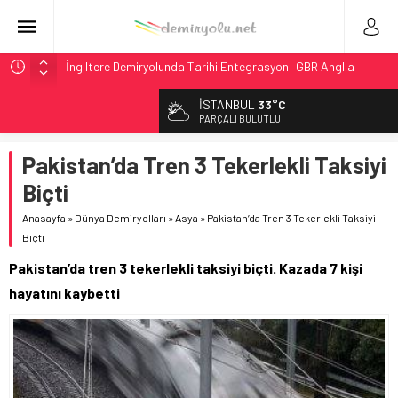
İngiltere Demiryolunda Tarihi Entegrasyon: GBR Anglia
Resmen Başladı
İSTANBUL
33°C
Malezya Havayolları, TGV ile 28 Fransız Şehrine Tek Bilet
PARÇALI BULUTLU
ÖBB ve RFI’dan Brenner’da 15 Günlük Bakım: Tren Seferleri
Duruyor
Pakistan’da Tren 3 Tekerlekli Taksiyi
NS, Temmuz 2026’dan İtibaren Koltukta Bagaja Kalıcı
Biçti
Yasak, Ceza Yok
Anasayfa
»
Dünya Demiryolları
»
Asya
»
Pakistan’da Tren 3 Tekerlekli Taksiyi
GB Railfreight İngiltere’de Lider, Class 99’lar 2026’da Yolda
Biçti
Pakistan’da tren 3 tekerlekli taksiyi biçti. Kazada 7 kişi
hayatını kaybetti