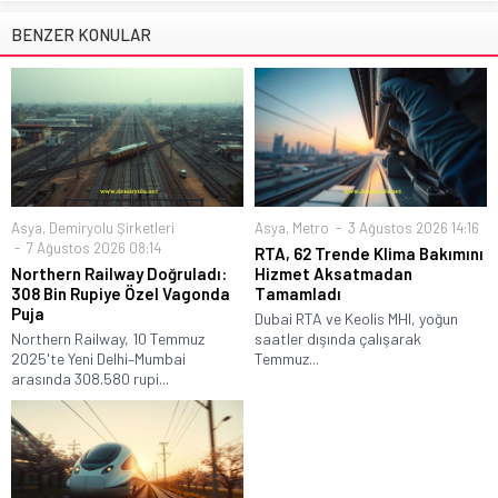
BENZER KONULAR
Asya
,
Demiryolu Şirketleri
Asya
,
Metro
3 Ağustos 2026 14:16
7 Ağustos 2026 08:14
RTA, 62 Trende Klima Bakımını
Northern Railway Doğruladı:
Hizmet Aksatmadan
308 Bin Rupiye Özel Vagonda
Tamamladı
Puja
Dubai RTA ve Keolis MHI, yoğun
Northern Railway, 10 Temmuz
saatler dışında çalışarak
2025'te Yeni Delhi–Mumbai
Temmuz...
arasında 308.580 rupi...