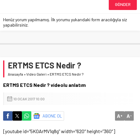
Henüz yorum yapılmamış. İlk yorumu yukarıdaki form aracılığıyla siz
yapabilirsiniz.
ERTMS ETCS Nedir ?
Anasayfa
»
Video Galeri
»
ERTMS ETCS Nedir ?
ERTMS ETCS Nedir ? videolu anlatım
10 OCAK 2017 10:00
A
A
ABONE OL
+
-
[youtube id=”5K0ArMV1q8g” width=”620″ height=”360″]