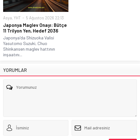
Asya
,
YHT
5 Ağustos 2026 22:13
Japonya Maglev Onayı: Bütçe
11 Trilyon Yen, Hedef 2036
Japonya'da Shizuoka Valisi
Yasutomo Suzuki, Chuo
Shinkansen maglev hattının
inşaatını...
YORUMLAR