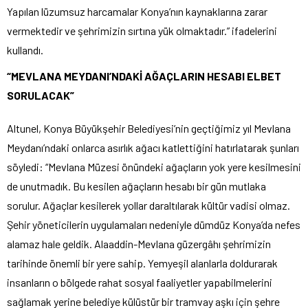
Yapılan lüzumsuz harcamalar Konya’nın kaynaklarına zarar
vermektedir ve şehrimizin sırtına yük olmaktadır.” ifadelerini
kullandı.
“MEVLANA MEYDANI’NDAKİ AĞAÇLARIN HESABI ELBET
SORULACAK”
Altunel, Konya Büyükşehir Belediyesi’nin geçtiğimiz yıl Mevlana
Meydanı’ndaki onlarca asırlık ağacı katlettiğini hatırlatarak şunları
söyledi: “Mevlana Müzesi önündeki ağaçların yok yere kesilmesini
de unutmadık. Bu kesilen ağaçların hesabı bir gün mutlaka
sorulur. Ağaçlar kesilerek yollar daraltılarak kültür vadisi olmaz.
Şehir yöneticilerin uygulamaları nedeniyle dümdüz Konya’da nefes
alamaz hale geldik. Alaaddin-Mevlana güzergâhı şehrimizin
tarihinde önemli bir yere sahip. Yemyeşil alanlarla doldurarak
insanların o bölgede rahat sosyal faaliyetler yapabilmelerini
sağlamak yerine belediye külüstür bir tramvay aşkı için şehre