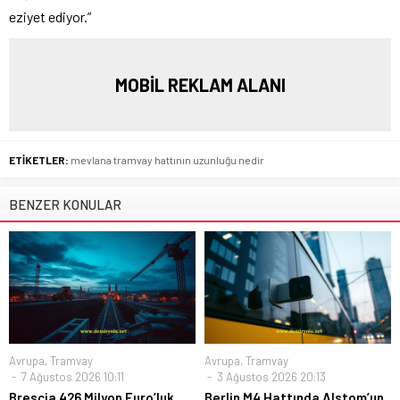
eziyet ediyor.”
MOBİL REKLAM ALANI
ETİKETLER:
mevlana tramvay hattının uzunluğu nedir
BENZER KONULAR
Avrupa
,
Tramvay
Avrupa
,
Tramvay
7 Ağustos 2026 10:11
3 Ağustos 2026 20:13
Brescia 426 Milyon Euro’luk
Berlin M4 Hattında Alstom’un