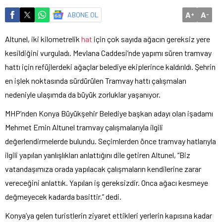
A
A
ABONE OL
+
-
Altunel, iki kilometrelik
hat
için çok sayıda ağacın gereksiz yere
kesildiğini vurguladı. Mevlana Caddesi’nde yapımı süren tramvay
hattı için refüjlerdeki ağaçlar belediye ekiplerince kaldırıldı. Şehrin
en işlek noktasında sürdürülen Tramvay hattı çalışmaları
nedeniyle ulaşımda da büyük zorluklar yaşanıyor.
MHP’nden Konya Büyükşehir Belediye başkan adayı olan işadamı
Mehmet Emin Altunel tramvay çalışmalarıyla ilgili
değerlendirmelerde bulundu. Seçimlerden önce tramvay hatlarıyla
ilgili yapılan yanlışlıkları anlattığını dile getiren Altunel, “Biz
vatandaşımıza orada yapılacak çalışmaların kendilerine zarar
vereceğini anlattık. Yapılan iş gereksizdir. Onca ağacı kesmeye
değmeyecek kadarda basittir.” dedi.
Konya’ya gelen turistlerin ziyaret ettikleri yerlerin kapısına kadar