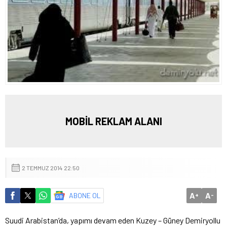
MOBİL REKLAM ALANI
2 TEMMUZ 2014 22:50
A
A
ABONE OL
+
-
Suudi Arabistan’da, yapımı devam eden Kuzey – Güney Demiryollu