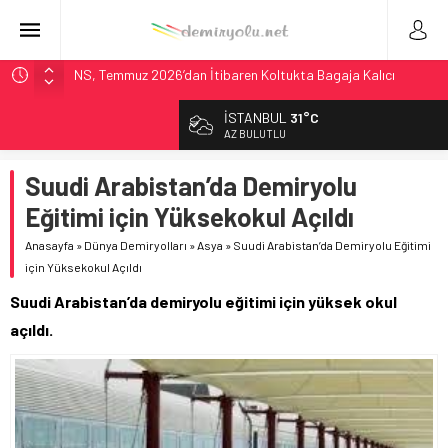
NS, Temmuz 2026’dan İtibaren Koltukta Bagaja Kalıcı
Yasak, Ceza Yok
İSTANBUL
31°C
Madrid Atocha’da 56 Milyon Euro’luk Yenileme: Sol Tüneli
AZ BULUTLU
%33 Kapasite Artışı
Çekya ETCS’de Erken Teslim Ama Ulusal Hedef 730 km’ye
Suudi Arabistan’da Demiryolu
Düştü
Eğitimi için Yüksekokul Açıldı
České dráhy 101 Yaşındaki Buharlıyı Šumava Seferlerine
Çıkarıyor
Anasayfa
»
Dünya Demiryolları
»
Asya
»
Suudi Arabistan’da Demiryolu Eğitimi
için Yüksekokul Açıldı
ÖBB ve RFI’dan Brenner’da 15 Günlük Bakım: Tren Seferleri
Duruyor
Suudi Arabistan’da demiryolu eğitimi için yüksek okul
açıldı.