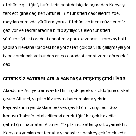
otobüsle gittiğini, turistlerin şehirde hiç dolaşmadan Konya’yı
terk ettiğine değinen Altunel “Biz turistleri caddelerimizde,
meydanlarımızda yürütemiyoruz. Otobüsten inen müzelerimizi
geziyor ve tekrar aracına binip ayrılıyor. Gelen turistleri
yürütmeliyiz ki oradaki esnafımız para kazansın. Tramvay hattı
yapılan Mevlana Caddesi’nde yol zaten çok dar. Bu çalışmayla yol
iyice daralacak ve bundan en çok oradaki esnaf zarar görecek.”
dedi.
GEREKSİZ YATIRIMLARLA YANDAŞA PEŞKEŞ ÇEKİLİYOR
Alaaddin – Adliye tramvay hattının çok gereksiz olduğuna dikkat
çeken Altunel, yapılan lüzumsuz harcamalarla şehrin
kaynaklarının yandaşlara peşkeş çekildiğini vurguladı. Söz
konusu ihalenin iptal edilmesi gerektiğini bir çok kez dile
getirdiğini hatırlatan Altunel, “Yapılan icraatlar göz boyamaktır.
Konya’da yapılan her icraatla yandaşlara peşkeş çekilmektedir.