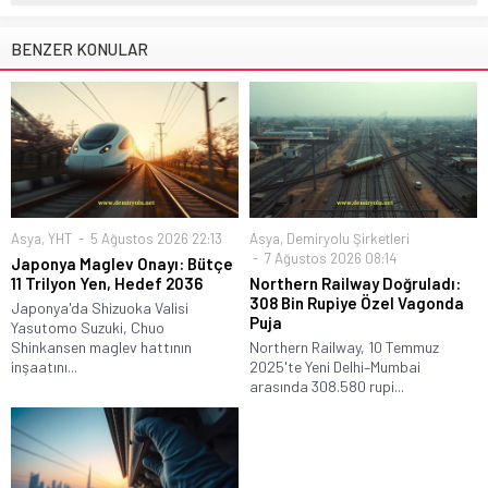
BENZER KONULAR
Asya
,
YHT
5 Ağustos 2026 22:13
Asya
,
Demiryolu Şirketleri
7 Ağustos 2026 08:14
Japonya Maglev Onayı: Bütçe
11 Trilyon Yen, Hedef 2036
Northern Railway Doğruladı:
308 Bin Rupiye Özel Vagonda
Japonya'da Shizuoka Valisi
Puja
Yasutomo Suzuki, Chuo
Shinkansen maglev hattının
Northern Railway, 10 Temmuz
inşaatını...
2025'te Yeni Delhi–Mumbai
arasında 308.580 rupi...