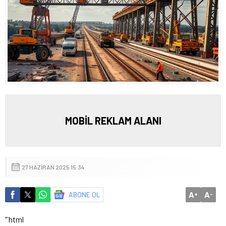
MOBİL REKLAM ALANI
27 HAZIRAN 2025 15:34
A
A
ABONE OL
+
-
“`html