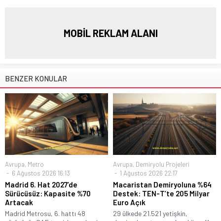
MOBİL REKLAM ALANI
BENZER KONULAR
Avrupa
,
Metro
Avrupa
,
Demiryolu Projeleri
6 Ağustos 2026 16:13
1 Ağustos 2026 22:17
Madrid 6. Hat 2027’de
Macaristan Demiryoluna %64
Sürücüsüz: Kapasite %70
Destek: TEN-T’te 205 Milyar
Artacak
Euro Açık
Madrid Metrosu, 6. hattı 48
29 ülkede 21.521 yetişkin,