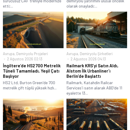
sürücüsüz CAF treniyle modernize
demiryolu yatırımını ulusal öncelik
etti;...
olarak onayladı;...
Avrupa
,
Demiryolu Projeleri
Avrupa
,
Demiryolu Şirketleri
2 Ağustos 2026 02:13
2 Ağustos 2026 04:13
İngiltere’de HS2 700 Metrelik
Railmark KRS’yi Satın Aldı,
Tüneli Tamamladı, Yeşil Çatı
Alstom İlk Urbanliner’ı
Başlıyor
Berlin’de Başlattı
HS2 Ltd, Burton Green'de 700
Railmark, Katahdin Railcar
metrelik çift tüplü yüksek hızlı...
Services'i satın alarak ABD'de 11
eyalette 13...