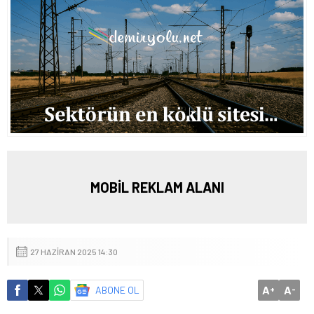
MOBİL REKLAM ALANI
27 HAZIRAN 2025 14:30
A
A
ABONE OL
+
-