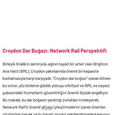
Croydon Dar Boğazı: Network Rail Perspektifi
Birleşik Krallık’ın demiryolu ağının hayati bir arteri olan Brighton
Ana Hattı (BML), Croydon yakınlarında önemli bir kapasite
kısıtlamasıyla karşı karşıyadır. “Croydon dar boğazı” olarak bilinen
bu sorun, yüz binlerce günlük yolcuyu etkiliyor ve BML ve sayısız
şubesindeki hizmetlerin güvenilirliğini önemli ölçüde engelliyor.
Bu makale, bu dar boğazın yarattığı zorlukları inceleyecek,
Network Rail’in önemli
altyapı
iyileştirmelerini içeren önerilen
çözümüne inecek ve bu hayati projeyi şekillendirmede kamuoyu