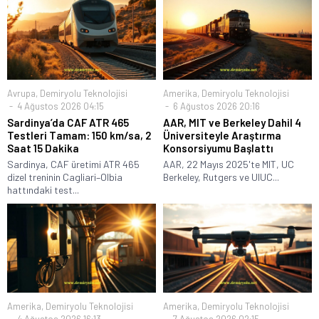
Avrupa
,
Demiryolu Teknolojisi
Amerika
,
Demiryolu Teknolojisi
4 Ağustos 2026 04:15
6 Ağustos 2026 20:16
Sardinya’da CAF ATR 465
AAR, MIT ve Berkeley Dahil 4
Testleri Tamam: 150 km/sa, 2
Üniversiteyle Araştırma
Saat 15 Dakika
Konsorsiyumu Başlattı
Sardinya, CAF üretimi ATR 465
AAR, 22 Mayıs 2025'te MIT, UC
dizel treninin Cagliari–Olbia
Berkeley, Rutgers ve UIUC...
hattındaki test...
Amerika
,
Demiryolu Teknolojisi
Amerika
,
Demiryolu Teknolojisi
4 Ağustos 2026 16:13
7 Ağustos 2026 02:15