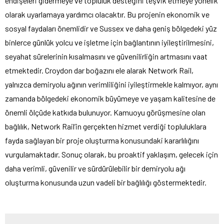
endişeleri gidermeye ve topluluk desteğini teşvik etmeye yönelik
olarak uyarlamaya yardımcı olacaktır. Bu projenin ekonomik ve
sosyal faydaları önemlidir ve Sussex ve daha geniş bölgedeki yüz
binlerce günlük yolcu ve işletme için bağlantının iyileştirilmesini,
seyahat sürelerinin kısalmasını ve güvenilirliğin artmasını vaat
etmektedir. Croydon dar boğazını ele alarak Network Rail,
yalnızca demiryolu ağının verimliliğini iyileştirmekle kalmıyor, aynı
zamanda bölgedeki ekonomik büyümeye ve yaşam kalitesine de
önemli ölçüde katkıda bulunuyor. Kamuoyu görüşmesine olan
bağlılık, Network Rail’in gerçekten hizmet verdiği topluluklara
fayda sağlayan bir proje oluşturma konusundaki kararlılığını
vurgulamaktadır. Sonuç olarak, bu proaktif yaklaşım, gelecek için
daha verimli, güvenilir ve sürdürülebilir bir demiryolu ağı
oluşturma konusunda uzun vadeli bir bağlılığı göstermektedir.