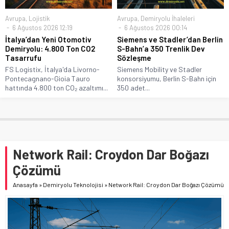
Avrupa
,
Lojistik
Avrupa
,
Demiryolu İhaleleri
6 Ağustos 2026 12:19
6 Ağustos 2026 00:14
İtalya’dan Yeni Otomotiv
Siemens ve Stadler’dan Berlin
Demiryolu: 4.800 Ton CO2
S-Bahn’a 350 Trenlik Dev
Tasarrufu
Sözleşme
FS Logistix, İtalya'da Livorno-
Siemens Mobility ve Stadler
Pontecagnano-Gioia Tauro
konsorsiyumu, Berlin S-Bahn için
hattında 4.800 ton CO₂ azaltımı...
350 adet...
Network Rail: Croydon Dar Boğazı
Çözümü
Anasayfa
»
Demiryolu Teknolojisi
»
Network Rail: Croydon Dar Boğazı Çözümü