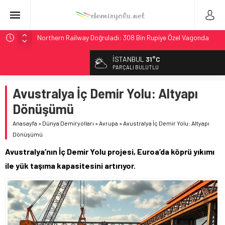
Northern Railway Doğruladı: 308 Bin Rupiye Özel Vagonda
Puja
İSTANBUL
31°C
Chicago’da Metra Polisi BVLOS Drone’larla Müdahale
PARÇALI BULUTLU
Süresini Kısalttı
NJ Transit’ten Tarihi Bütçe: 46 Yılın Rekoru Onaylandı
Avustralya İç Demir Yolu: Altyapı
Rocky Mountain, Güneş Enerjili Tesisten İlk Rayı Sevk Etti
Dönüşümü
Brescia 426 Milyon Euro’luk Tramvay İnşaatına Başladı
Anasayfa
»
Dünya Demiryolları
»
Avrupa
»
Avustralya İç Demir Yolu: Altyapı
Dönüşümü
Avustralya’nın İç Demir Yolu projesi, Euroa’da köprü yıkımı
ile yük taşıma kapasitesini artırıyor.