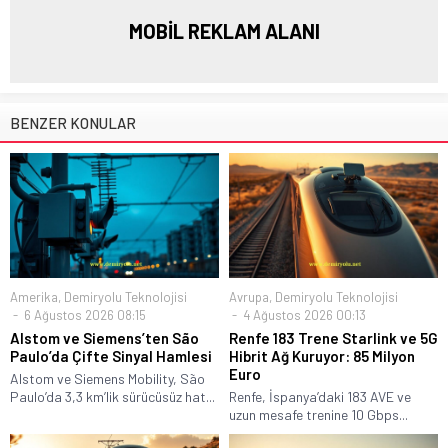
MOBİL REKLAM ALANI
BENZER KONULAR
Amerika
,
Demiryolu Teknolojisi
Avrupa
,
Demiryolu Teknolojisi
6 Ağustos 2026 08:15
4 Ağustos 2026 00:13
Alstom ve Siemens’ten São
Renfe 183 Trene Starlink ve 5G
Paulo’da Çifte Sinyal Hamlesi
Hibrit Ağ Kuruyor: 85 Milyon
Euro
Alstom ve Siemens Mobility, São
Paulo’da 3,3 km’lik sürücüsüz hat...
Renfe, İspanya’daki 183 AVE ve
uzun mesafe trenine 10 Gbps...