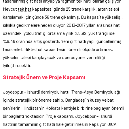
tasarlanmış çift hatlı altyapıya rağmen tek hatlı olarak çalışıyor.
Mevcut
tek hat
kapasitesi günde 25 trene karşılık, artan talebi
karşılamak için günde 36 trene çıkarılmış. Bu kapasite yükselişi,
sıklıkla gecikmelere neden oluyor. 2013-2017 yılları arasında hat
üzerindeki yolcu trafiği ortalama yıllık %5.92, yük trafiği ise
%9.48 oranında artış gösterdi. Yeni çift hatlı yapı, güncellenmiş
tesislerle birlikte, hat kapasitesini önemli ölçüde artırarak,
yükselen talebi karşılayacak ve operasyonel verimliliği
iyileştirecektir.
Stratejik Önem ve Proje Kapsamı
Joydebpur – Ishurdi demiryolu hattı, Trans-Asya Demiryolu ağı
içinde stratejik bir öneme sahip, Bangladeş’in kuzey ve batı
şehirlerini Hindistan’ın Kolkata kentiyle birbirine bağlayan önemli
bir bağlantı noktasıdır. Proje kapsamı, Joydebpur – Ishurdi
hattının tamamının çift hatlı hale getirilmesini kapsıyor. JICA