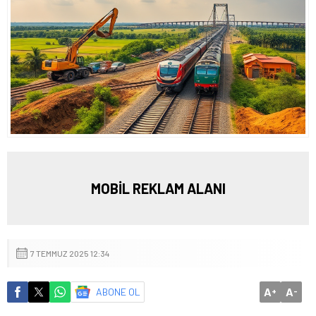
MOBİL REKLAM ALANI
7 TEMMUZ 2025 12:34
A
A
ABONE OL
+
-