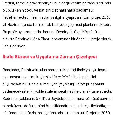
kredisi, temel olarak demiryolunun doğu kesimine tahsis edilmiş
olup, ülkenin doğu ve batısını çift hatlı hatla bağlamayı
hedeflemektedir. Yeni raylar ve ilgili
altyapı
dahil tüm proje, 2030
yılı Haziran ayında tam olarak faaliyete geçmesi planlanmaktadır.
Bu proje aynı zamanda Jamuna Demiryolu Özel Köprüsü ile
birlikte Demiryolu Ana Planı kapsamında bir öncelikli proje olarak
kabul ediliyor.
İhale Süreci ve Uygulama Zaman Çizelgesi
Bangladeş Demiryolu, uluslararası rekabetçi ihale yoluyla inşaat
aşamasını başlatmak için sivil işler için ilk ihale paketini
duyuracaktır. Bu ihale süreci, yeni
ray
ve ilgili altyapı inşaatını
üstlenecek nitelikli yüklenicilerin seçilmesine olanak tanıyacaktır.
Kademeli yaklaşım, özellikle Joydebpur-Jamuna köprüsü çevresi
olmak üzere doğu kesimi önceliklendirecektir. Proje ilerledikçe,
hükümet daha fazla ihale çağrısında bulunacaktır. Projenin 2030