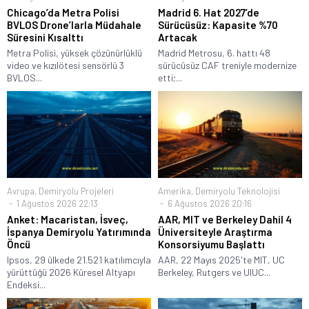
Chicago’da Metra Polisi
Madrid 6. Hat 2027’de
BVLOS Drone’larla Müdahale
Sürücüsüz: Kapasite %70
Süresini Kısalttı
Artacak
Metra Polisi, yüksek çözünürlüklü
Madrid Metrosu, 6. hattı 48
video ve kızılötesi sensörlü 3
sürücüsüz CAF treniyle modernize
BVLOS...
etti;...
Avrupa
,
Demiryolu Projeleri
Amerika
,
Demiryolu Teknolojisi
1 Ağustos 2026 22:13
6 Ağustos 2026 20:16
Anket: Macaristan, İsveç,
AAR, MIT ve Berkeley Dahil 4
İspanya Demiryolu Yatırımında
Üniversiteyle Araştırma
Öncü
Konsorsiyumu Başlattı
Ipsos, 29 ülkede 21.521 katılımcıyla
AAR, 22 Mayıs 2025'te MIT, UC
yürüttüğü 2026 Küresel Altyapı
Berkeley, Rutgers ve UIUC...
Endeksi...