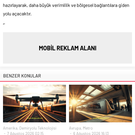
hazırlayarak, daha büyük verimlilik ve bölgesel bağlantılara giden
yolu açacaktır.
“`
MOBİL REKLAM ALANI
BENZER KONULAR
Amerika
,
Demiryolu Teknolojisi
Avrupa
,
Metro
7 Ağustos 2026 02:15
6 Ağustos 2026 16:13