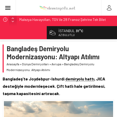
Malezya Havayolları, TGV ile 28 Fransız Şehrine Tek Bilet
ÖBB ve RFI’dan Brenner’da 15 Günlük Bakım: Tren Seferleri
İSTANBUL
31°C
Duruyor
AZ BULUTLU
NS, Temmuz 2026’dan İtibaren Koltukta Bagaja Kalıcı
Yasak, Ceza Yok
Bangladeş Demiryolu
Madrid Atocha’da 56 Milyon Euro’luk Yenileme: Sol Tüneli
Modernizasyonu: Altyapı Atılımı
%33 Kapasite Artışı
Anasayfa
»
Dünya Demiryolları
»
Avrupa
»
Bangladeş Demiryolu
İngiltere Demiryolunda Tarihi Entegrasyon: GBR Anglia
Modernizasyonu: Altyapı Atılımı
Resmen Başladı
Bangladeş’te Joydebpur-Ishurdi
demiryolu hattı
, JICA
desteğiyle modernleşecek. Çift hatlı hale getirilmesi,
taşıma kapasitesini artıracak.