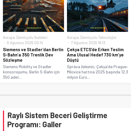
Avrupa
,
Demiryolu İhaleleri
Avrupa
,
Demiryolu Teknolojisi
6 Ağustos 2026 00:14
7 Ağustos 2026 18:13
Siemens ve Stadler’dan Berlin
Çekya ETCS’de Erken Teslim
S-Bahn’a 350 Trenlik Dev
Ama Ulusal Hedef 730 km’ye
Sözleşme
Düştü
Siemens Mobility ve Stadler
Správa železnic, Çekya'da Prague–
konsorsiyumu, Berlin S-Bahn için
Milovice hattına 2025 başında 12,3
350 adet...
milyon Euro...
Raylı Sistem Beceri Geliştirme
Programı: Galler