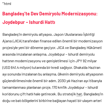
“`html
Bangladeş’te Dev Demiryolu Modernizasyonu:
Joydebpur – Ishurdi Hattı
Bangladeş’in demiryolu altyapısı, Japon Uluslararası İşbirliği
Ajansı (JICA) tarafından finanse edilen önemli bir modernizasyon
projesiyle yeni bir döneme geçiyor. JICA ve Bangladeş Hükümeti
arasında imzalanan anlaşma, Joydebpur – Ishurdi demiryolu
hattının modernizasyonu ve genişletilmesi için JPY 92 milyar
(USD 641.4 milyon) tutarında bir kredi sağlıyor. Dhaka’da Haziran
ayı sonunda imzalanan bu anlaşma, ülkenin demiryolu altyapısının
güçlendirilmesinde önemli bir adım. 2030 yılı Haziran ayı itibarıyla
tamamlanması planlanan proje, 170 km’lik Joydebpur – Ishurdi
koridorunu çift hatlı hale getirecek. Bu stratejik
hat
, Bangladeş’in
doğu ve batı bölgelerini birbirine bağlayan hayati bir ulaşım arteri