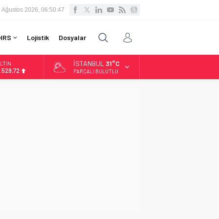
 Ağustos 2026, 06:50:48
HRS
Lojistik
Dosyalar
İSTANBUL
31°C
LTIN
.529,72
PARÇALI BULUTLU
İST
3.703,13
OLAR
7,5844
URO
5,1152