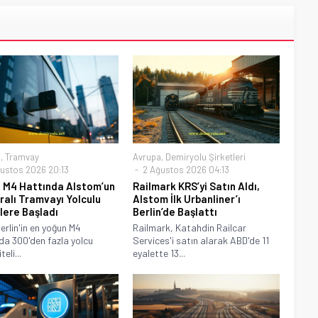
a
,
Tramvay
Avrupa
,
Demiryolu Şirketleri
ustos 2026 20:13
2 Ağustos 2026 04:13
n M4 Hattında Alstom’un
Railmark KRS’yi Satın Aldı,
alı Tramvayı Yolculu
Alstom İlk Urbanliner’ı
lere Başladı
Berlin’de Başlattı
erlin'in en yoğun M4
Railmark, Katahdin Railcar
da 300'den fazla yolcu
Services'i satın alarak ABD'de 11
eli...
eyalette 13...