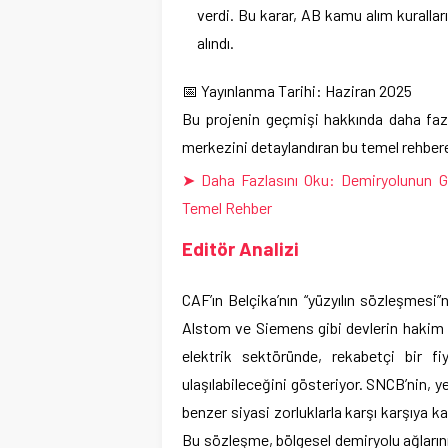
verdi. Bu karar, AB kamu alım kuralların
alındı.
📅 Yayınlanma Tarihi: Haziran 2025
Bu projenin geçmişi hakkında daha faz
merkezini detaylandıran bu temel rehbere
➤ Daha Fazlasını Oku: Demiryolunun Ge
Temel Rehber
Editör Analizi
CAF’ın Belçika’nın “yüzyılın sözleşmesi
Alstom ve Siemens gibi devlerin hakim o
elektrik sektöründe, rekabetçi bir fiy
ulaşılabileceğini gösteriyor. SNCB’nin, y
benzer siyasi zorluklarla karşı karşıya ka
Bu sözleşme, bölgesel demiryolu ağlarını