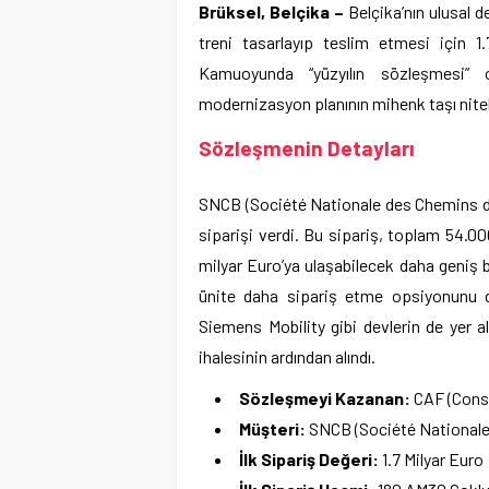
Brüksel, Belçika –
Belçika’nın ulusal 
treni tasarlayıp teslim etmesi için 
Kamuoyunda “yüzyılın sözleşmesi” o
modernizasyon planının mihenk taşı niteli
Sözleşmenin Detayları
SNCB (Société Nationale des Chemins de 
siparişi verdi. Bu sipariş, toplam 54.0
milyar Euro’ya ulaşabilecek daha geniş 
ünite daha sipariş etme opsiyonunu da
Siemens Mobility gibi devlerin de yer 
ihalesinin ardından alındı.
Sözleşmeyi Kazanan:
CAF (Const
Müşteri:
SNCB (Société Nationale 
İlk Sipariş Değeri:
1.7 Milyar Euro