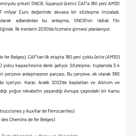
demiryolu şirketi SNCB, İspanyol üretici CAF’a 180 yeni AM30
1.7 milyar Euro değerinde devasa bir sözleşme imzaladı.
larak adlandırılan bu anlaşma, SNCB’nin iddialı filo
ğinde. İlk trenlerin 2030’da hizmete girmesi planlanıyor.
fer Belges), CAF’tan ilk etapta 180 yeni çoklu ünite (AM30)
00 yolcu kapasitesine denk geliyor. Sözleşme, toplamda 3.4
bir çerçeve anlaşmasının parçası. Bu çerçeve, ek olarak 380
 içeriyor. Karar, Aralık 2022’de başlatılan ve Alstom ve
aldığı yoğun rekabetin yaşandığı Avrupa çapındaki bir kamu
rucciones y Auxiliar de Ferrocarriles)
des Chemins de fer Belges)