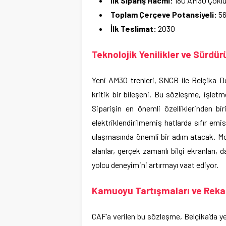
İlk Sipariş Hacmi:
180 AM30 Çoklu Ü
Toplam Çerçeve Potansiyeli:
56
İlk Teslimat:
2030
Teknolojik Yenilikler ve Sürdürü
Yeni AM30 trenleri, SNCB ile Belçika 
kritik bir bileşeni. Bu sözleşme, işlet
Siparişin en önemli özelliklerinden bi
elektriklendirilmemiş hatlarda sıfır emi
ulaşmasında önemli bir adım atacak. Moder
alanlar, gerçek zamanlı bilgi ekranları, da
yolcu deneyimini artırmayı vaat ediyor.
Kamuoyu Tartışmaları ve Reka
CAF’a verilen bu sözleşme, Belçika’da ye