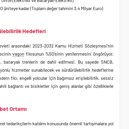
nite (Elektrikli ve Bataryalı-Elektrikli)
0 üniteye kadar (Toplam değer tahmini 3.4 Milyar Euro)
lebilirlik Hedefleri
Devleti arasındaki 2023–2032 Kamu Hizmeti Sözleşmesi’nin
mecinin
vagon
filosunun %50’sinin yenilenmesini öngörüyor.
ri, bataryalı trenlerin de dahil edilmesi. Bu sayede SNCB,
syonlu hizmetler sunabilecek ve sürdürülebilirlik hedeflerine
n filo, engelli yolcular için bağımsız erişilebilirlik, sessiz
hili bağlantı ve bisikletler için geniş alanlar gibi özelliklerle
bet Ortamı
rel tedarikçilerin katılımı konusunda önemli tartışmalara yol