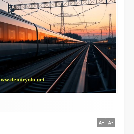
A
A
+
-