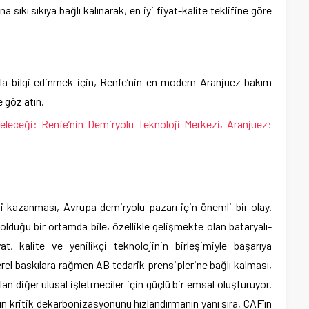
a sıkı sıkıya bağlı kalınarak, en iyi fiyat-kalite teklifine göre
la bilgi edinmek için, Renfe’nin en modern Aranjuez bakım
 göz atın.
leceği: Renfe’nin Demiryolu Teknoloji Merkezi, Aranjuez:
”ni kazanması, Avrupa demiryolu pazarı için önemli bir olay.
lduğu bir ortamda bile, özellikle gelişmekte olan bataryalı-
at, kalite ve yenilikçi teknolojinin birleşimiyle başarıya
erel baskılara rağmen AB tedarik prensiplerine bağlı kalması,
lan diğer ulusal işletmeciler için güçlü bir emsal oluşturuyor.
n kritik dekarbonizasyonunu hızlandırmanın yanı sıra, CAF’ın