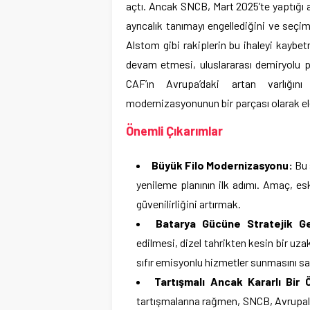
açtı. Ancak SNCB, Mart 2025’te yaptığı a
ayrıcalık tanımayı engellediğini ve seçimi
Alstom gibi rakiplerin bu ihaleyi kayb
devam etmesi, uluslararası demiryolu p
CAF’ın Avrupa’daki artan varlığın
modernizasyonunun bir parçası olarak elek
Önemli Çıkarımlar
Büyük Filo Modernizasyonu:
Bu 
yenileme planının ilk adımı. Amaç, esk
güvenilirliğini artırmak.
Batarya Gücüne Stratejik Ge
edilmesi, dizel tahrikten kesin bir uz
sıfır emisyonlu hizmetler sunmasını sa
Tartışmalı Ancak Kararlı Bir 
tartışmalarına rağmen, SNCB, Avrupalı