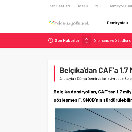
Tren Saatleri
Sözlük
YHT
Demiryolu Har
Demiryolcu
Son Haberler
Siemens ve Stadler’d
Japonya Maglev Onayı
Toronto Metrosu’nda 
Metrolinx’in 604 Mily
Belçika’dan CAF’a 1.7 M
Alstom ve Siemens’te
Anasayfa
»
Dünya Demiryolları
»
Avrupa
»
Belçi
Belçika demiryolları, CAF’tan 1.7 milya
sözleşmesi", SNCB’nin sürdürülebilir