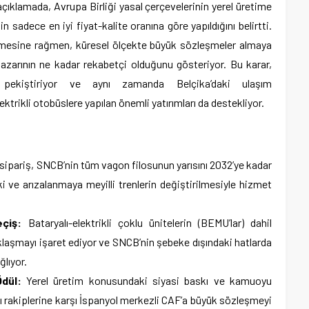
çıklamada, Avrupa Birliği yasal çerçevelerinin yerel üretime
n sadece en iyi fiyat-kalite oranına göre yapıldığını belirtti.
etmesine rağmen, küresel ölçekte büyük sözleşmeler almaya
azarının ne kadar rekabetçi olduğunu gösteriyor. Bu karar,
ı pekiştiriyor ve aynı zamanda Belçika’daki ulaşım
trikli otobüslere yapılan önemli yatırımları da destekliyor.
sipariş, SNCB’nin tüm vagon filosunun yarısını 2032’ye kadar
i ve arızalanmaya meyilli trenlerin değiştirilmesiyle hizmet
çiş:
Bataryalı-elektrikli çoklu ünitelerin (BEMU’lar) dahil
aklaşmayı işaret ediyor ve SNCB’nin şebeke dışındaki hatlarda
ğlıyor.
Ödül:
Yerel üretim konusundaki siyasi baskı ve kamuoyu
 rakiplerine karşı İspanyol merkezli CAF’a büyük sözleşmeyi