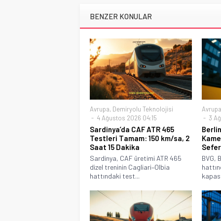
BENZER KONULAR
Avrupa
,
Demiryolu Teknolojisi
Avrup
4 Ağustos 2026 04:15
3 Ağ
Sardinya’da CAF ATR 465
Berli
Testleri Tamam: 150 km/sa, 2
Kamer
Saat 15 Dakika
Sefer
Sardinya, CAF üretimi ATR 465
BVG, B
dizel treninin Cagliari–Olbia
hattın
hattındaki test...
kapasit