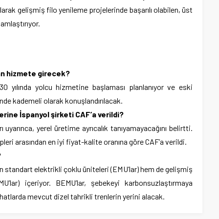
larak gelişmiş filo yenileme projelerinde başarılı olabilen, üst
lamlaştırıyor.
an hizmete girecek?
030 yılında yolcu hizmetine başlaması planlanıyor ve eski
inde kademeli olarak konuşlandırılacak.
rine İspanyol şirketi CAF’a verildi?
 uyarınca, yerel üretime ayrıcalık tanıyamayacağını belirtti.
leri arasından en iyi fiyat-kalite oranına göre CAF’a verildi.
?
in standart elektrikli çoklu üniteleri (EMU’lar) hem de gelişmiş
BEMU’lar) içeriyor. BEMU’lar, şebekeyi karbonsuzlaştırmaya
atlarda mevcut dizel tahrikli trenlerin yerini alacak.