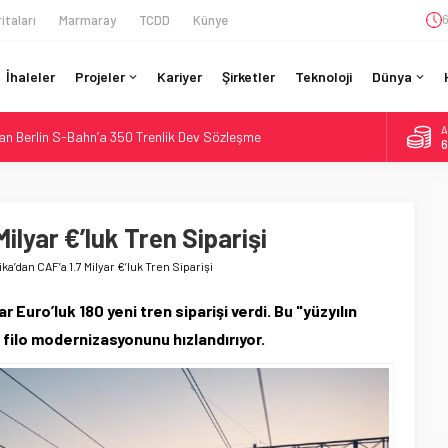
itaları
Marmaray
TCDD
Künye
6
İhaleler
Projeler
Kariyer
Şirketler
Teknoloji
Dünya
A
an Berlin S-Bahn’a 350 Trenlik Dev Sözleşme
6
: Bütçe 11 Trilyon Yen, Hedef 2036
B
1
Kapasite %40 Artıyor: Hitachi Rail İmzaladı
on CAD’lik Toronto Uzatmasında Kazı Başladı
ilyar €’luk Tren Siparişi
D
4
n São Paulo’da Çifte Sinyal Hamlesi
ka’dan CAF’a 1.7 Milyar €’luk Tren Siparişi
E
5
r Euro’luk 180 yeni tren siparişi verdi. Bu "yüzyılın
 filo modernizasyonunu hızlandırıyor.