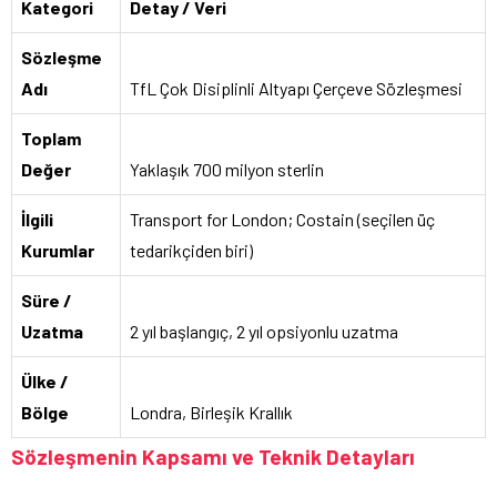
Kategori
Detay / Veri
Sözleşme
Adı
TfL Çok Disiplinli Altyapı Çerçeve Sözleşmesi
Toplam
Değer
Yaklaşık 700 milyon sterlin
İlgili
Transport for London; Costain (seçilen üç
Kurumlar
tedarikçiden biri)
Süre /
Uzatma
2 yıl başlangıç, 2 yıl opsiyonlu uzatma
Ülke /
Bölge
Londra, Birleşik Krallık
Sözleşmenin Kapsamı ve Teknik Detayları