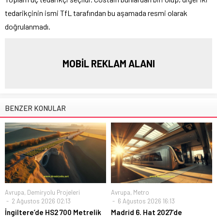
tedarikçinin ismi TfL tarafından bu aşamada resmi olarak
doğrulanmadı.
MOBİL REKLAM ALANI
BENZER KONULAR
Avrupa
,
Demiryolu Projeleri
Avrupa
,
Metro
2 Ağustos 2026 02:13
6 Ağustos 2026 16:13
İngiltere’de HS2 700 Metrelik
Madrid 6. Hat 2027’de