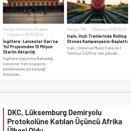
Avrupa
,
Demiryolu Projeleri
Avrupa
,
YHT
1 Ağustos 2026 20:12
2 Ağustos 2026 00:12
Italo, Hızlı Trenlerinde Rolling
İngiltere: Leicester Garı’na
Stones Kampanyasını Başlattı
Yol Projesinden 10 Milyon
Italo, Universal Music Italia ile 1
Sterlin Aktarıldı
Temmuz 2025'te tüm yüksek...
İngiltere Ulaştırma Bakanlığı,
Leicester tren istasyonu
yenilemesine yol kavşağı
fonundan...
DKC, Lüksemburg Demiryolu
Protokolüne Katılan Üçüncü Afrika
Ülkesi Oldu