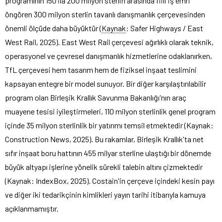
programının 150 ila 200 milyon sterlin arasında fiili iş emri
öngören 300 milyon sterlin tavanlı danışmanlık çerçevesinden
önemli ölçüde daha büyüktür (
Kaynak
: Safer Highways / East
West Rail, 2025). East West Rail çerçevesi ağırlıklı olarak teknik,
operasyonel ve çevresel danışmanlık hizmetlerine odaklanırken,
TfL çerçevesi hem tasarım hem de fiziksel inşaat teslimini
kapsayan entegre bir model sunuyor. Bir diğer karşılaştırılabilir
program olan Birleşik Krallık Savunma Bakanlığı'nın araç
muayene tesisi iyileştirmeleri, 110 milyon sterlinlik genel program
içinde 35 milyon sterlinlik bir yatırımı temsil etmektedir (Kaynak:
Construction News, 2025). Bu rakamlar, Birleşik Krallık'ta net
sıfır inşaat boru hattının 455 milyar sterline ulaştığı bir dönemde
büyük altyapı işlerine yönelik sürekli talebin altını çizmektedir
(Kaynak: IndexBox, 2025). Costain'in çerçeve içindeki kesin payı
ve diğer iki tedarikçinin kimlikleri yayın tarihi itibarıyla kamuya
açıklanmamıştır.