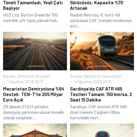
Tüneli Tamamladı, Yeşil Çatı
Sürücüsüz: Kapasite %70
Başlıyor
Artacak
HS2 Ltd, Burton Green'de 700
Madrid Metrosu, 6. hattı 48
metrelik çift tüplü yüksek hızlı...
sürücüsüz CAF treniyle modernize
etti;...
Avrupa
,
Demiryolu Projeleri
Avrupa
,
Demiryolu Teknolojisi
1 Ağustos 2026 22:17
4 Ağustos 2026 04:15
Macaristan Demiryoluna %64
Sardinya’da CAF ATR 465
Destek: TEN-T’te 205 Milyar
Testleri Tamam: 150 km/sa, 2
Euro Açık
Saat 15 Dakika
29 ülkede 21.521 yetişkin,
Sardinya, CAF üretimi ATR 465
demiryolu yatırımını ulusal öncelik
dizel treninin Cagliari–Olbia
olarak onayladı;...
hattındaki test...