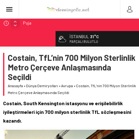
Chicago’da Metra Polisi BVLOS Drone’larla Müdahale
Süresini Kısalttı
İSTANBUL
31°C
NJ Transit’ten Tarihi Bütçe: 46 Yılın Rekoru Onaylandı
PARÇALI BULUTLU
Rocky Mountain, Güneş Enerjili Tesisten İlk Rayı Sevk Etti
Costain, TfL’nin 700 Milyon Sterlinlik
AAR, MIT ve Berkeley Dahil 4 Üniversiteyle Araştırma
Konsorsiyumu Başlattı
Metro Çerçeve Anlaşmasında
Northern Railway Doğruladı: 308 Bin Rupiye Özel Vagonda
Seçildi
Puja
Anasayfa
»
Dünya Demiryolları
»
Avrupa
»
Costain, TfL’nin 700 Milyon Sterlinlik
Metro Çerçeve Anlaşmasında Seçildi
Costain, South Kensington istasyonu ve erişilebilirlik
iyileştirmeleri için 700 milyon sterlinlik TfL sözleşmesini
kazandı.