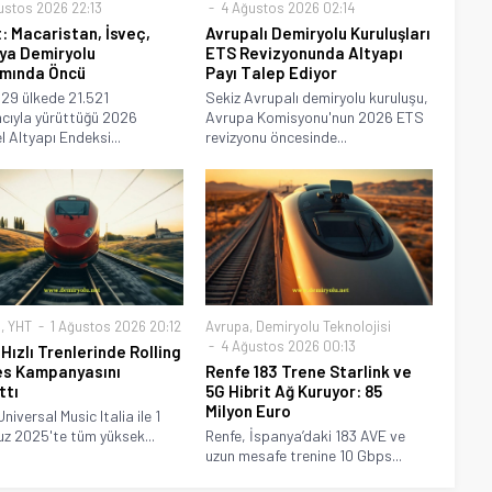
ustos 2026 22:13
4 Ağustos 2026 02:14
: Macaristan, İsveç,
Avrupalı Demiryolu Kuruluşları
ya Demiryolu
ETS Revizyonunda Altyapı
ımında Öncü
Payı Talep Ediyor
 29 ülkede 21.521
Sekiz Avrupalı demiryolu kuruluşu,
mcıyla yürüttüğü 2026
Avrupa Komisyonu'nun 2026 ETS
l Altyapı Endeksi...
revizyonu öncesinde...
a
,
YHT
1 Ağustos 2026 20:12
Avrupa
,
Demiryolu Teknolojisi
4 Ağustos 2026 00:13
 Hızlı Trenlerinde Rolling
s Kampanyasını
Renfe 183 Trene Starlink ve
ttı
5G Hibrit Ağ Kuruyor: 85
Milyon Euro
Universal Music Italia ile 1
 2025'te tüm yüksek...
Renfe, İspanya’daki 183 AVE ve
uzun mesafe trenine 10 Gbps...