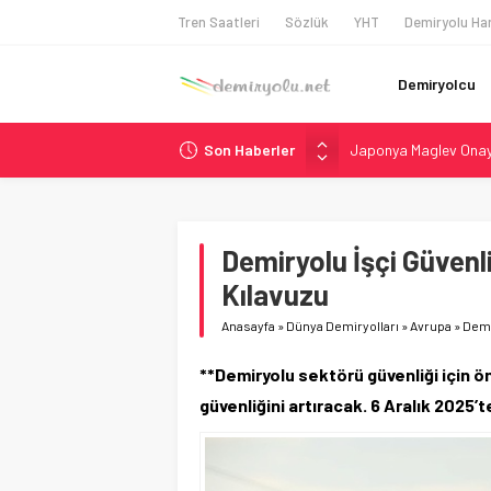
Tren Saatleri
Sözlük
YHT
Demiryolu Har
Demiryolcu
Son Haberler
Japonya Maglev Onayı
Toronto Metrosu’nda 
Metrolinx’in 604 Mily
Hitachi Rail’den Tor
Demiryolu İşçi Güvenl
Siemens ve Stadler’d
Kılavuzu
Anasayfa
»
Dünya Demiryolları
»
Avrupa
»
Demi
**Demiryolu sektörü güvenliği için ön
güvenliğini artıracak. 6 Aralık 2025’