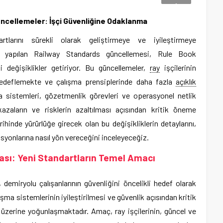
ncellemeler: İşçi Güvenliğine Odaklanma
tlarını sürekli olarak geliştirmeye ve iyileştirmeye
 yapılan Railway Standards güncellemesi, Rule Book
 değişiklikler getiriyor. Bu güncellemeler,
ray
işçilerinin
hedeflemekte ve çalışma prensiplerinde daha fazla
açıklık
ma sistemleri, gözetmenlik görevleri ve operasyonel netlik
kazaların ve risklerin azaltılması açısından kritik öneme
ihinde yürürlüğe girecek olan bu değişikliklerin detaylarını,
asyonlarına nasıl yön vereceğini inceleyeceğiz.
lması: Yeni Standartların Temel Amacı
demiryolu çalışanlarının güvenliğini öncelikli hedef olarak
lışma sistemlerinin iyileştirilmesi ve güvenlik açısından kritik
si üzerine yoğunlaşmaktadır. Amaç, ray işçilerinin, güncel ve