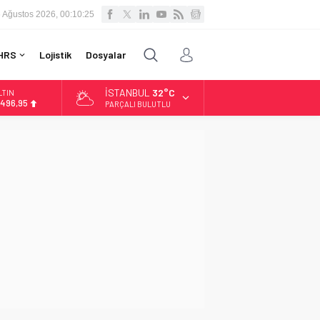
 Ağustos 2026, 00:10:26
HRS
Lojistik
Dosyalar
İSTANBUL
32°C
LTIN
.496,95
PARÇALI BULUTLU
İST
3.703,13
OLAR
7,5639
URO
4,9859