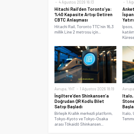
4 Ağustos 2026 16:13
1 Ağ
Hitachi Rail’den Toronto’ya:
Anket
%40 Kapasite Artışı Getiren
İspan
CBTC Anlaşması
Yatır
Hitachi Rail, Toronto TTC'nin 16,3
Ipsos,
millik Line 2 metrosu için...
katılı
Kürese
Avrupa
,
YHT
1 Ağustos 2026 18:19
Avrup
İngiltere’den Shinkansen’a
Italo,
Doğrudan QR Kodlu Bilet
Stone
Satışı Başladı
Başla
Birleşik Krallık merkezli platform,
Italo, 
Tokyo–Kyoto ve Tokyo–Osaka
Temmuz
arası Tōkaidō Shinkansen...