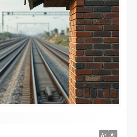
A
A
+
-