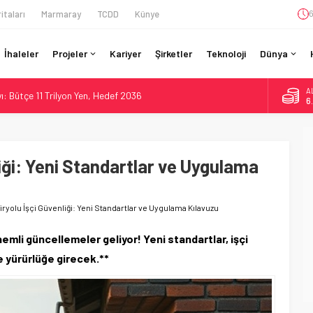
itaları
Marmaray
TCDD
Künye
6
İhaleler
Projeler
Kariyer
Şirketler
Teknoloji
Dünya
A
: Bütçe 11 Trilyon Yen, Hedef 2036
6
Kapasite %40 Artıyor: Hitachi Rail İmzaladı
B
1
on CAD’lik Toronto Uzatmasında Kazı Başladı
onto’ya: %40 Kapasite Artışı Getiren CBTC Anlaşması
iği: Yeni Standartlar ve Uygulama
D
4
an Berlin S-Bahn’a 350 Trenlik Dev Sözleşme
E
5
ryolu İşçi Güvenliği: Yeni Standartlar ve Uygulama Kılavuzu
emli güncellemeler geliyor! Yeni standartlar, işçi
te yürürlüğe girecek.**