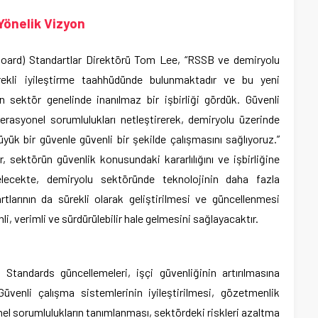
Yönelik Vizyon
oard) Standartlar Direktörü Tom Lee, “RSSB ve demiryolu
ürekli iyileştirme taahhüdünde bulunmaktadır ve bu yeni
çin sektör genelinde inanılmaz bir işbirliği gördük. Güvenli
erasyonel sorumlulukları netleştirerek, demiryolu üzerinde
yük bir güvenle güvenli bir şekilde çalışmasını sağlıyoruz.”
, sektörün güvenlik konusundaki kararlılığını ve işbirliğine
Gelecekte, demiryolu sektöründe teknolojinin daha fazla
artlarının da sürekli olarak geliştirilmesi ve güncellenmesi
, verimli ve sürdürülebilir hale gelmesini sağlayacaktır.
Standards güncellemeleri, işçi güvenliğinin artırılmasına
üvenli çalışma sistemlerinin iyileştirilmesi, gözetmenlik
nel sorumlulukların tanımlanması, sektördeki riskleri azaltma