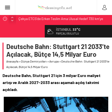
Çekya ETCS’de Erken Teslim Ama Ulusal Hedef 730 km’ye
Düştü
İSTANBUL
33°C
České dráhy 101 Yaşındaki Buharlıyı Šumava Seferlerine
PARÇALI BULUTLU
Çıkarıyor
Brescia 426 Milyon Euro’luk Tramvay İnşaatına Başladı
Deutsche Bahn: Stuttgart 21 2033’te
Northern Railway Doğruladı: 308 Bin Rupiye Özel Vagonda
Açılacak, Bütçe 14,5 Milyar Euro
Puja
Anasayfa
»
Dünya Demiryolları
»
Avrupa
»
Deutsche Bahn: Stuttgart 21 2033’te
Madrid Atocha’da 56 Milyon Euro’luk Yenileme: Sol Tüneli
Açılacak, Bütçe 14,5 Milyar Euro
%33 Kapasite Artışı
Deutsche Bahn, Stuttgart 21 için 3 milyar Euro maliyet
artışı ve Aralık 2027-2033 arası aşamalı açılış takvimi
açıkladı.