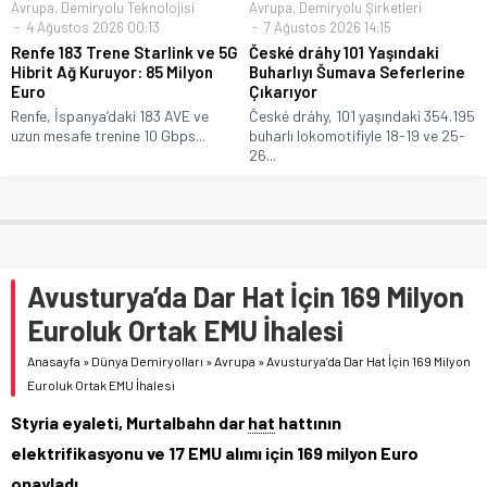
Avrupa
,
Demiryolu Teknolojisi
Avrupa
,
Demiryolu Şirketleri
4 Ağustos 2026 00:13
7 Ağustos 2026 14:15
Renfe 183 Trene Starlink ve 5G
České dráhy 101 Yaşındaki
Hibrit Ağ Kuruyor: 85 Milyon
Buharlıyı Šumava Seferlerine
Euro
Çıkarıyor
Renfe, İspanya’daki 183 AVE ve
České dráhy, 101 yaşındaki 354.195
uzun mesafe trenine 10 Gbps...
buharlı lokomotifiyle 18-19 ve 25-
26...
Avusturya’da Dar Hat İçin 169 Milyon
Euroluk Ortak EMU İhalesi
Anasayfa
»
Dünya Demiryolları
»
Avrupa
»
Avusturya’da Dar Hat İçin 169 Milyon
Euroluk Ortak EMU İhalesi
Styria eyaleti, Murtalbahn dar
hat
hattının
elektrifikasyonu ve 17 EMU alımı için 169 milyon Euro
onayladı.