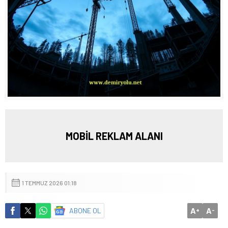
MOBİL REKLAM ALANI
1 TEMMUZ 2026 01:18
A
A
ABONE OL
+
-