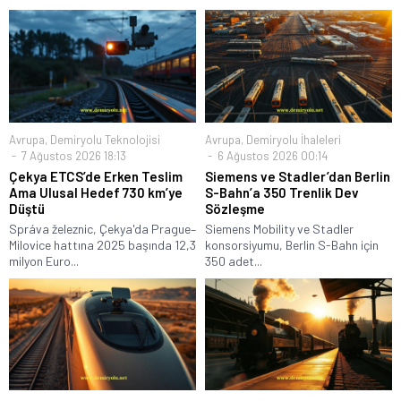
Avrupa
,
Demiryolu Teknolojisi
Avrupa
,
Demiryolu İhaleleri
7 Ağustos 2026 18:13
6 Ağustos 2026 00:14
Çekya ETCS’de Erken Teslim
Siemens ve Stadler’dan Berlin
Ama Ulusal Hedef 730 km’ye
S-Bahn’a 350 Trenlik Dev
Düştü
Sözleşme
Správa železnic, Çekya'da Prague–
Siemens Mobility ve Stadler
Milovice hattına 2025 başında 12,3
konsorsiyumu, Berlin S-Bahn için
milyon Euro...
350 adet...