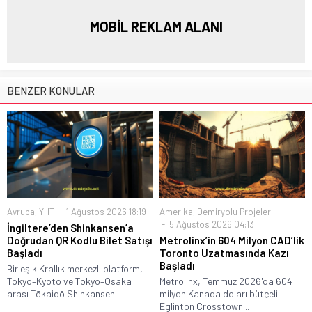
MOBİL REKLAM ALANI
BENZER KONULAR
Avrupa
,
YHT
1 Ağustos 2026 18:19
Amerika
,
Demiryolu Projeleri
5 Ağustos 2026 04:13
İngiltere’den Shinkansen’a
Doğrudan QR Kodlu Bilet Satışı
Metrolinx’in 604 Milyon CAD’lik
Başladı
Toronto Uzatmasında Kazı
Başladı
Birleşik Krallık merkezli platform,
Tokyo–Kyoto ve Tokyo–Osaka
Metrolinx, Temmuz 2026'da 604
arası Tōkaidō Shinkansen...
milyon Kanada doları bütçeli
Eglinton Crosstown...