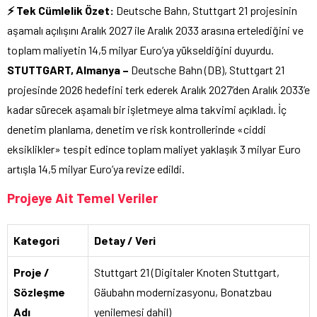
⚡ Tek Cümlelik Özet:
Deutsche Bahn, Stuttgart 21 projesinin
aşamalı açılışını Aralık 2027 ile Aralık 2033 arasına ertelediğini ve
toplam maliyetin 14,5 milyar Euro’ya yükseldiğini duyurdu.
STUTTGART, Almanya –
Deutsche Bahn (DB), Stuttgart 21
projesinde 2026 hedefini terk ederek Aralık 2027’den Aralık 2033’e
kadar sürecek aşamalı bir işletmeye alma takvimi açıkladı. İç
denetim planlama, denetim ve risk kontrollerinde «ciddi
eksiklikler» tespit edince toplam maliyet yaklaşık 3 milyar Euro
artışla 14,5 milyar Euro’ya revize edildi.
Projeye Ait Temel Veriler
Kategori
Detay / Veri
Proje /
Stuttgart 21 (Digitaler Knoten Stuttgart,
Sözleşme
Gäubahn modernizasyonu, Bonatzbau
Adı
yenilemesi dahil)