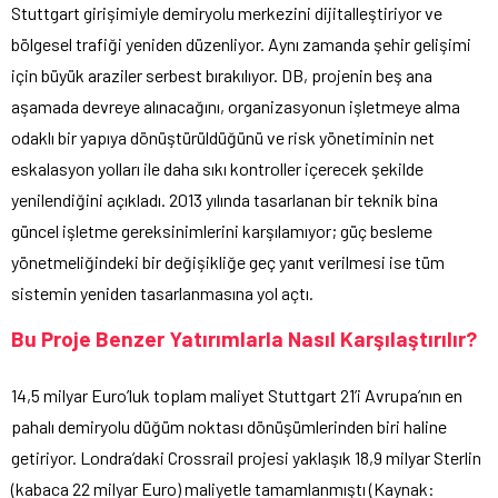
Stuttgart girişimiyle demiryolu merkezini dijitalleştiriyor ve
bölgesel trafiği yeniden düzenliyor. Aynı zamanda şehir gelişimi
için büyük araziler serbest bırakılıyor. DB, projenin beş ana
aşamada devreye alınacağını, organizasyonun işletmeye alma
odaklı bir yapıya dönüştürüldüğünü ve risk yönetiminin net
eskalasyon yolları ile daha sıkı kontroller içerecek şekilde
yenilendiğini açıkladı. 2013 yılında tasarlanan bir teknik bina
güncel işletme gereksinimlerini karşılamıyor; güç besleme
yönetmeliğindeki bir değişikliğe geç yanıt verilmesi ise tüm
sistemin yeniden tasarlanmasına yol açtı.
Bu Proje Benzer Yatırımlarla Nasıl Karşılaştırılır?
14,5 milyar Euro’luk toplam maliyet Stuttgart 21’i Avrupa’nın en
pahalı demiryolu düğüm noktası dönüşümlerinden biri haline
getiriyor. Londra’daki Crossrail projesi yaklaşık 18,9 milyar Sterlin
(kabaca 22 milyar Euro) maliyetle tamamlanmıştı (
Kaynak
: