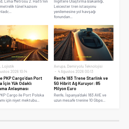
d, Lima Metrosu 2. Hattı'nın
İngiltere Ulaştırma Bakanlığı,
metrelik tünel kazısını
Leicester tren istasyonu
adı;...
yenilemesine yol kavşağı
fonundan...
a
,
Lojistik
Avrupa
,
Demiryolu Teknolojisi
ustos 2026 10:14
4 Ağustos 2026 00:13
e PKP Cargo’dan Port
Renfe 183 Trene Starlink ve
a İçin Yük Odaklı
5G Hibrit Ağ Kuruyor: 85
ama Anlaşması
Milyon Euro
KP Cargo ile Port Polska
Renfe, İspanya’daki 183 AVE ve
mı için niyet mektubu...
uzun mesafe trenine 10 Gbps...