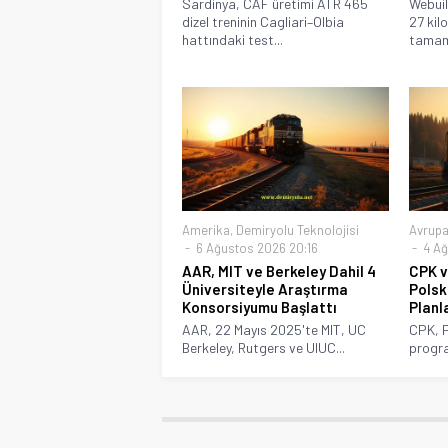
Sardinya, CAF üretimi ATR 465
Webuil
dizel treninin Cagliari–Olbia
27 kilo
hattındaki test...
tamaml
Amerika
,
Demiryolu Teknolojisi
Avrup
6 Ağustos 2026 20:16
4 Ağ
AAR, MIT ve Berkeley Dahil 4
CPK v
Üniversiteyle Araştırma
Polsk
Konsorsiyumu Başlattı
Planl
AAR, 22 Mayıs 2025'te MIT, UC
CPK, P
Berkeley, Rutgers ve UIUC...
progra