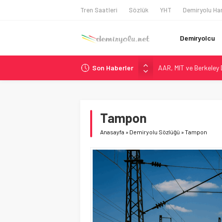
Tren Saatleri
Sözlük
YHT
Demiryolu Har
Demiryolcu
Son Haberler
AAR, MIT ve Berkeley 
Long Beach Limanı’na 
Madrid 6. Hat 2027’d
Laing O’Rourke, 17,2 M
Tampon
Rocky Mountain, Güneş 
Anasayfa
»
Demiryolu Sözlüğü
»
Tampon