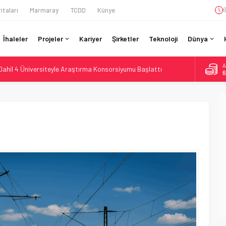
itaları
Marmaray
TCDD
Künye
6
İhaleler
Projeler
Kariyer
Şirketler
Teknoloji
Dünya
A
Dahil 4 Üniversiteyle Araştırma Konsorsiyumu Başlattı
6
58 Milyon Dolarlık Yeşil Yatırım Ödülü
B
1
e Sürücüsüz: Kapasite %70 Artacak
ilyar Sterlinlik Siparişle Tesis Büyütüyor
D
4
Enerjili Tesisten İlk Rayı Sevk Etti
E
5