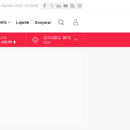
 Ağustos 2026, 19:48:09
HRS
Lojistik
Dosyalar
İSTANBUL
31°C
LTIN
.488,95
AÇIK
İST
3.798,82
OLAR
7,5939
URO
4,9646