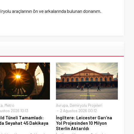
iryolu araçlarının ön ve arkalarında bulunan donanım.
ka
,
Metro
Avrupa
,
Demiryolu Projeleri
ustos 2026 10:13
2 Ağustos 2026 00:12
ld Tüneli Tamamladı:
İngiltere: Leicester Garı’na
da Seyahat 45 Dakikaya
Yol Projesinden 10 Milyon
Sterlin Aktarıldı