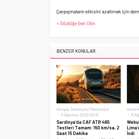
Çarpışmaların etkisini azaltmak için dem
« Sözlüğe Geri Dön
BENZER KONULAR
Avrupa
,
Demiryolu Teknolojisi
Ameri
4 Ağustos 2026 04:15
6 Ağ
Sardinya’da CAF ATR 465
Webui
Testleri Tamam: 150 km/sa, 2
Lima’
Saat 15 Dakika
İndi