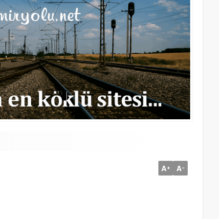
A
A
+
-