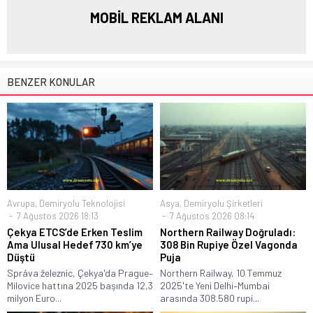
MOBİL REKLAM ALANI
BENZER KONULAR
Avrupa
,
Demiryolu Teknolojisi
Asya
,
Demiryolu Şirketleri
7 Ağustos 2026 18:13
7 Ağustos 2026 08:14
Çekya ETCS’de Erken Teslim
Northern Railway Doğruladı:
Ama Ulusal Hedef 730 km’ye
308 Bin Rupiye Özel Vagonda
Düştü
Puja
Správa železnic, Çekya'da Prague–
Northern Railway, 10 Temmuz
Milovice hattına 2025 başında 12,3
2025'te Yeni Delhi–Mumbai
milyon Euro...
arasında 308.580 rupi...