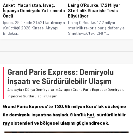
Anket: Macaristan, İsveç,
Laing O’Rourke, 17,2 Milyar
İspanya Demiryolu Yatırımında
Sterlinlik Siparişle Tesis
Öncü
Büyütüyor
Ipsos, 29 ülkede 21.521 katılımcıyla
Laing O'Rourke, 17,2 milyar
yürüttüğü 2026 Küresel Altyapı
sterlinlik rekor sipariş defteriyle
Endeksi...
Smethwick'teki CHtM...
Grand Paris Express: Demiryolu
İnşaatı ve Sürdürülebilir Ulaşım
Anasayfa
»
Dünya Demiryolları
»
Avrupa
»
Grand Paris Express: Demiryolu
İnşaatı ve Sürdürülebilir Ulaşım
Grand Paris Express’te TSO, 65 milyon Euro’luk sözleşme
ile demiryolu inşaatına başladı. 9 km’lik
hat
, sürdürülebilir
ray
sistemleri ve bölgesel ulaşımı güçlendirecek.