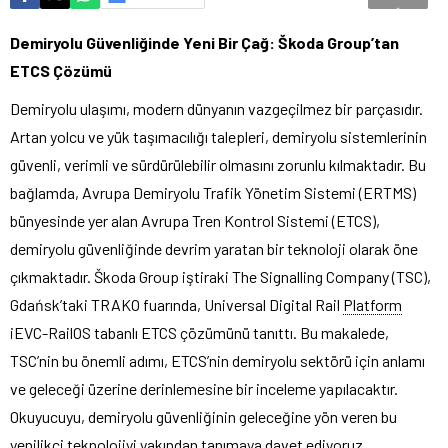
Demiryolu Güvenliğinde Yeni Bir Çağ: Škoda Group’tan
ETCS Çözümü
Demiryolu ulaşımı, modern dünyanın vazgeçilmez bir parçasıdır.
Artan yolcu ve yük taşımacılığı talepleri, demiryolu sistemlerinin
güvenli, verimli ve sürdürülebilir olmasını zorunlu kılmaktadır. Bu
bağlamda, Avrupa Demiryolu Trafik Yönetim Sistemi (ERTMS)
bünyesinde yer alan Avrupa Tren Kontrol Sistemi (ETCS),
demiryolu güvenliğinde devrim yaratan bir teknoloji olarak öne
çıkmaktadır. Škoda Group iştiraki The Signalling Company (TSC),
Gdańsk’taki TRAKO fuarında, Universal Digital Rail
Platform
iEVC-RailOS tabanlı ETCS çözümünü tanıttı. Bu makalede,
TSC’nin bu önemli adımı, ETCS’nin demiryolu sektörü için anlamı
ve geleceği üzerine derinlemesine bir inceleme yapılacaktır.
Okuyucuyu, demiryolu güvenliğinin geleceğine yön veren bu
yenilikçi teknolojiyi yakından tanımaya davet ediyoruz.