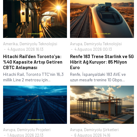
Amerika
,
Demiryolu Teknolojisi
Avrupa
,
Demiryolu Teknolojisi
4 Ağustos 2026 16:13
4 Ağustos 2026 00:13
Hitachi Rail’den Toronto’ya:
Renfe 183 Trene Starlink ve 5G
%40 Kapasite Artışı Getiren
Hibrit Ağ Kuruyor: 85 Milyon
CBTC Anlaşması
Euro
Hitachi Rail, Toronto TTC'nin 16,3
Renfe, İspanya’daki 183 AVE ve
millik Line 2 metrosu için...
uzun mesafe trenine 10 Gbps...
Avrupa
,
Demiryolu Projeleri
Avrupa
,
Demiryolu Şirketleri
1 Ağustos 2026 22:13
6 Ağustos 2026 14:16