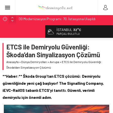
DB Modernizasyon Programı: 70. İstasyona Ulaşıldı
GB Railfreight İngiltere’de Lider, Class 99’lar 2026’da Yolda
İSTANBUL
32°C
İngiltere Demiryolunda Tarihi Entegrasyon: GBR Anglia
PARÇALI BULUTLU
Resmen Başladı
ETCS ile Demiryolu Güvenliği:
Malezya Havayolları, TGV ile 28 Fransız Şehrine Tek Bilet
Škoda’dan Sinyalizasyon Çözümü
Ukrayna’da Yolcu Trenine İHA Saldırısı: Zamanında Tahliye
Faciayı Önledi
Anasayfa
»
Dünya Demiryolları
»
Avrupa
»
ETCS ile Demiryolu Güvenliği:
Škoda’dan Sinyalizasyon Çözümü
**Haber:** Škoda Group’tan ETCS çözümü: Demiryolu
güvenliğinde yeni çağ başlıyor! The Signalling Company,
iEVC-RailOS tabanlı ETCS’yi tanıttı. Güvenli, verimli
demiryolu için önemli adım.