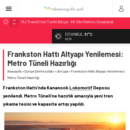
NJ Transit’ten Tarihi Bütçe: 46 Yılın Rekoru Onaylandı
Rocky Mountain, Güneş Enerjili Tesisten İlk Rayı Sevk Etti
İSTANBUL
31°C
AAR, MIT ve Berkeley Dahil 4 Üniversiteyle Araştırma
AÇIK
Konsorsiyumu Başlattı
Frankston Hattı Altyapı Yenilemesi:
Long Beach Limanı’na 58 Milyon Dolarlık Yeşil Yatırım Ödülü
Metro Tüneli Hazırlığı
Chicago’da Metra Polisi BVLOS Drone’larla Müdahale
Süresini Kısalttı
Anasayfa
»
Dünya Demiryolları
»
Avrupa
»
Frankston Hattı Altyapı Yenilemesi:
Metro Tüneli Hazırlığı
Frankston Hattı’nda Kananook
Lokomotif
Deposu
yenilendi. Metro Tüneli’ne hazırlık amacıyla yeni tren
yıkama tesisi ve kapasite artışı yapıldı.