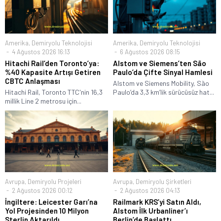
Amerika
,
Demiryolu Teknolojisi
Amerika
,
Demiryolu Teknolojisi
4 Ağustos 2026 16:13
6 Ağustos 2026 08:15
Hitachi Rail’den Toronto’ya:
Alstom ve Siemens’ten São
%40 Kapasite Artışı Getiren
Paulo’da Çifte Sinyal Hamlesi
CBTC Anlaşması
Alstom ve Siemens Mobility, São
Hitachi Rail, Toronto TTC'nin 16,3
Paulo’da 3,3 km’lik sürücüsüz hat...
millik Line 2 metrosu için...
Avrupa
,
Demiryolu Projeleri
Avrupa
,
Demiryolu Şirketleri
2 Ağustos 2026 00:12
2 Ağustos 2026 04:13
İngiltere: Leicester Garı’na
Railmark KRS’yi Satın Aldı,
Yol Projesinden 10 Milyon
Alstom İlk Urbanliner’ı
Sterlin Aktarıldı
Berlin’de Başlattı