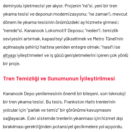
demiryolu işletmecisi yer alıyor. Projenin “ne”si, yeni bir tren
yıkama tesisi ve deponun modernizasyonu; “ne zaman”ı, mevcut
dönem ile yıkama tesisinin önümüzdeki ay hizmete girmesi;
“nerede”si, Kananook Lokomotif Deposu; “neden”i, temizlik
seviyesini artırmak, kapasiteyi yükseltmek ve Metro Tüneli’nin
açılmasıyla şehiriçi hattına yeniden entegre olmak; “nasıl”ı ise
altyapı
iyileştirmeleri ve iş gücü genişletmelerini içeren çok yönlü
bir proje.
Tren Temizliği ve Sunumunun İyileştirilmesi
Kananook Depo yenilemesinin önemli bir bileşeni, son teknoloji
bir tren yıkama tesisi. Bu tesis, Frankston Hattı trenlerinin
yolcular için “parlak ve temiz” bir görünüme kavuşmasını
sağlayacak. Eski sistemde trenlerin yıkanması için hizmet dışı
bırakılması gerektiğinden potansiyel gecikmelere yol açıyordu.