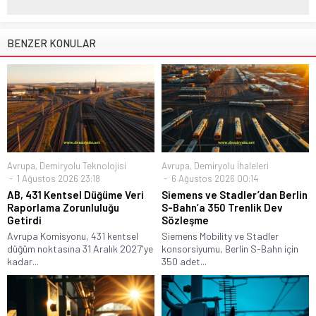
BENZER KONULAR
Avrupa
,
Demiryolu Teknolojisi
Avrupa
,
Demiryolu İhaleleri
1 Ağustos 2026 23:18
6 Ağustos 2026 00:14
AB, 431 Kentsel Düğüme Veri
Siemens ve Stadler’dan Berlin
Raporlama Zorunluluğu
S-Bahn’a 350 Trenlik Dev
Getirdi
Sözleşme
Avrupa Komisyonu, 431 kentsel
Siemens Mobility ve Stadler
düğüm noktasına 31 Aralık 2027'ye
konsorsiyumu, Berlin S-Bahn için
kadar...
350 adet...