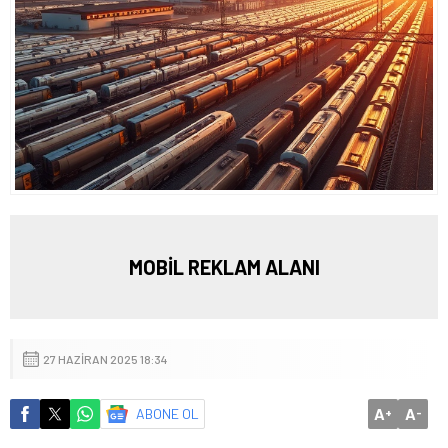
MOBİL REKLAM ALANI
27 HAZIRAN 2025 18:34
A
A
ABONE OL
+
-