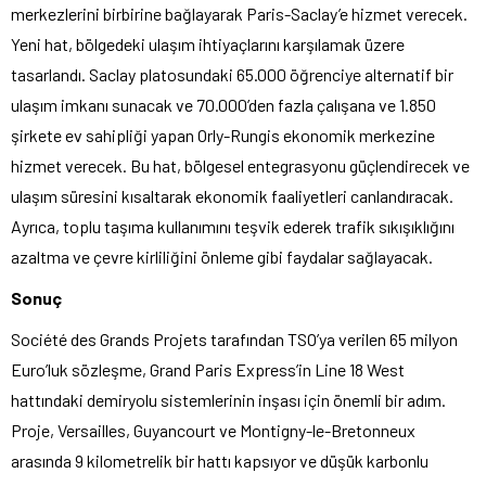
merkezlerini birbirine bağlayarak Paris-Saclay’e hizmet verecek.
Yeni hat, bölgedeki ulaşım ihtiyaçlarını karşılamak üzere
tasarlandı. Saclay platosundaki 65.000 öğrenciye alternatif bir
ulaşım imkanı sunacak ve 70.000’den fazla çalışana ve 1.850
şirkete ev sahipliği yapan Orly-Rungis ekonomik merkezine
hizmet verecek. Bu hat, bölgesel entegrasyonu güçlendirecek ve
ulaşım süresini kısaltarak ekonomik faaliyetleri canlandıracak.
Ayrıca, toplu taşıma kullanımını teşvik ederek trafik sıkışıklığını
azaltma ve çevre kirliliğini önleme gibi faydalar sağlayacak.
Sonuç
Société des Grands Projets tarafından TSO’ya verilen 65 milyon
Euro’luk sözleşme, Grand Paris Express’in Line 18 West
hattındaki demiryolu sistemlerinin inşası için önemli bir adım.
Proje, Versailles, Guyancourt ve Montigny-le-Bretonneux
arasında 9 kilometrelik bir hattı kapsıyor ve düşük karbonlu