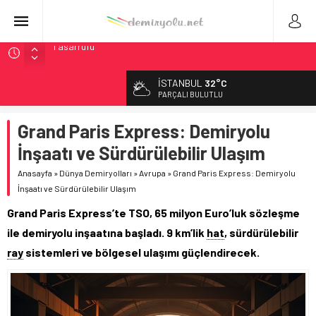
Webuild Tüneli Tamamladı: Lima’da Seyahat 45 Dakikaya
İndi
İSTANBUL
32°C
Alstom ve Siemens’ten São Paulo’da Çifte Sinyal Hamlesi
PARÇALI BULUTLU
Siemens ve Stadler’dan Berlin S-Bahn’a 350 Trenlik Dev
Sözleşme
Grand Paris Express: Demiryolu
Japonya Maglev Onayı: Bütçe 11 Trilyon Yen, Hedef 2036
İnşaatı ve Sürdürülebilir Ulaşım
İtalya’dan Yeni Otomotiv Demiryolu: 4.800 Ton CO2
Anasayfa
»
Dünya Demiryolları
»
Avrupa
»
Grand Paris Express: Demiryolu
Tasarrufu
İnşaatı ve Sürdürülebilir Ulaşım
Grand Paris Express’te TSO, 65 milyon Euro’luk sözleşme
ile demiryolu inşaatına başladı. 9 km’lik
hat
, sürdürülebilir
ray
sistemleri ve bölgesel ulaşımı güçlendirecek.