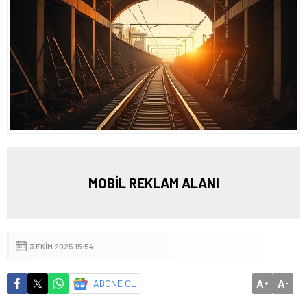
MOBİL REKLAM ALANI
3 EKIM 2025 15:54
A
A
ABONE OL
+
-