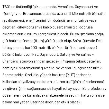
TSO’nun üstlendiği iş kapsamında, Versailles, Guyancourt ve
Montigny-le-Bretonneux arasında uzanan 9 kilometrelik bir hatta
ray döşemesi, enerji temini için üçüncü ray montajı ve yaya
geçitleri, dikey borular ve kablo güzergahları gibi doğrusal
ekipmanların kurulumu gerçekleştirilecek. Bu çalışmaların çoğu,
çift hatlı bir tünelde (9 km) yürütülecek olup, Saint-Quentin Est
istasyonunda ise 200 metrelik bir “kes-ört” (cut-and-cover)
bölümü bulunuyor. Hat, Guyancourt, Satory ve Versailles –
Chantiers istasyonlarından geçecek. Projenin teknik detayları,
demiryolu sistemlerinin güvenliği ve verimliliği açısından kritik
öneme sahip. Özellikle, yüksek hızlı tren (YHT) hatlarında
kullanılan sinyalizasyon sistemleri, tren trafiğinin düzenlenmesi
ve güvenliğinin sağlanmasında hayati rol oynuyor. Bu projede, ray
döşemelerinde kullanılacak malzemelerin seçimi, hattın ömrü ve
bakım maliyetleri üzerinde doğrudan etkili olacak.