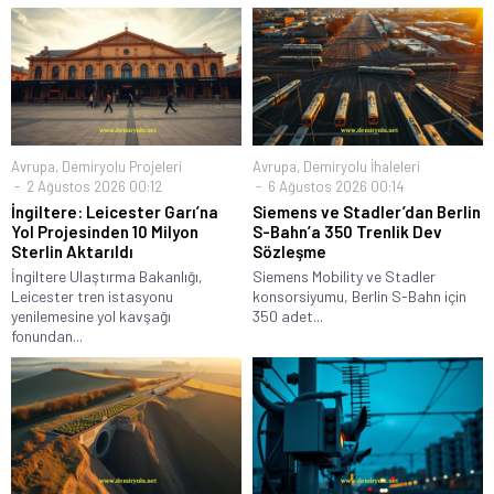
Avrupa
,
Demiryolu Projeleri
Avrupa
,
Demiryolu İhaleleri
2 Ağustos 2026 00:12
6 Ağustos 2026 00:14
İngiltere: Leicester Garı’na
Siemens ve Stadler’dan Berlin
Yol Projesinden 10 Milyon
S-Bahn’a 350 Trenlik Dev
Sterlin Aktarıldı
Sözleşme
İngiltere Ulaştırma Bakanlığı,
Siemens Mobility ve Stadler
Leicester tren istasyonu
konsorsiyumu, Berlin S-Bahn için
yenilemesine yol kavşağı
350 adet...
fonundan...