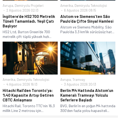
Avrupa
,
Demiryolu Projeleri
Amerika
,
Demiryolu Teknolojisi
2 Ağustos 2026 02:13
6 Ağustos 2026 08:15
İngiltere’de HS2 700 Metrelik
Alstom ve Siemens’ten São
Tüneli Tamamladı, Yeşil Çatı
Paulo’da Çifte Sinyal Hamlesi
Başlıyor
Alstom ve Siemens Mobility, São
HS2 Ltd, Burton Green'de 700
Paulo’da 3,3 km’lik sürücüsüz hat...
metrelik çift tüplü yüksek hızlı...
Amerika
,
Demiryolu Teknolojisi
Avrupa
,
Tramvay
4 Ağustos 2026 16:13
3 Ağustos 2026 20:13
Hitachi Rail’den Toronto’ya:
Berlin M4 Hattında Alstom’un
%40 Kapasite Artışı Getiren
Kameralı Tramvayı Yolculu
CBTC Anlaşması
Seferlere Başladı
Hitachi Rail, Toronto TTC'nin 16,3
BVG, Berlin'in en yoğun M4 hattında
millik Line 2 metrosu için...
300'den fazla yolcu kapasiteli...