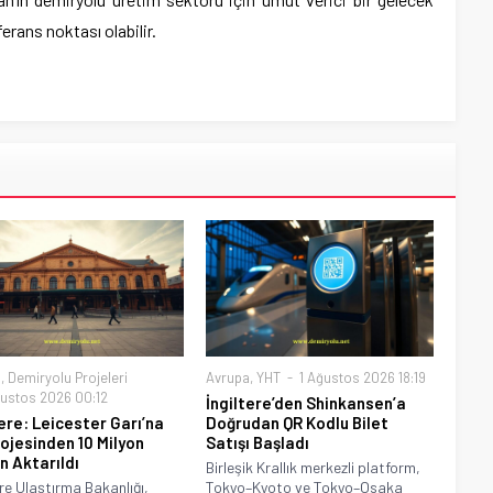
erans noktası olabilir.
a
,
Demiryolu Projeleri
Avrupa
,
YHT
1 Ağustos 2026 18:19
ustos 2026 00:12
İngiltere’den Shinkansen’a
tere: Leicester Garı’na
Doğrudan QR Kodlu Bilet
rojesinden 10 Milyon
Satışı Başladı
n Aktarıldı
Birleşik Krallık merkezli platform,
ere Ulaştırma Bakanlığı,
Tokyo–Kyoto ve Tokyo–Osaka