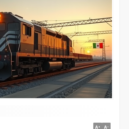
A
A
+
-