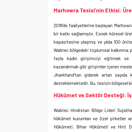
Marhowra Tesisi’nin Etkisi: Ür
2018’de faaliyetlerine başlayan Marhowr
bir katkı sağlamıştır. Esnek küresel üre
kapasitesine ulaşmış ve yılda 100 ünite
Wabtec bölgedeki toplumsal kalkınma pro
fazla kadın girişimciyi eğitmek ve 
kazandırmak gibi girişimler içeren mesle
Jharkhand’tan giderek artan sayıda ki
desteklemektedir. Bu, tesisin bölgesel b
Hükümet ve Sektör Desteği: İşb
Wabtec Hindistan Bölge Lideri Sujatha N
hükümet kurumları ve özel şirketler ar
Hükümeti, Bihar Hükümeti ve Hint Demir