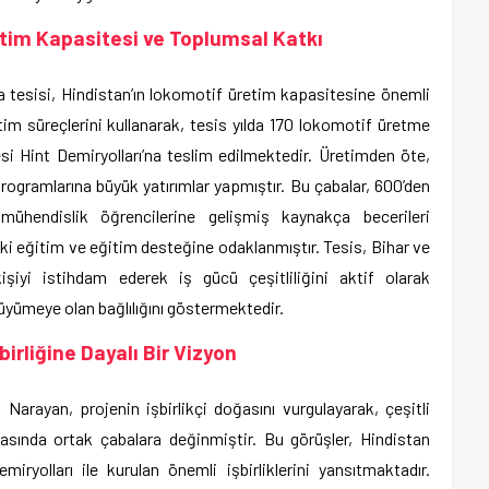
etim Kapasitesi ve Toplumsal Katkı
a tesisi, Hindistan’ın lokomotif üretim kapasitesine önemli
tim süreçlerini kullanarak, tesis yılda 170 lokomotif üretme
si Hint Demiryolları’na teslim edilmektedir. Üretimden öte,
gramlarına büyük yatırımlar yapmıştır. Bu çabalar, 600’den
mühendislik öğrencilerine gelişmiş kaynakça becerileri
ki eğitim ve eğitim desteğine odaklanmıştır. Tesis, Bihar ve
şiyi istihdam ederek iş gücü çeşitliliğini aktif olarak
üyümeye olan bağlılığını göstermektedir.
irliğine Dayalı Bir Vizyon
arayan, projenin işbirlikçi doğasını vurgulayarak, çeşitli
asında ortak çabalara değinmiştir. Bu görüşler, Hindistan
yolları ile kurulan önemli işbirliklerini yansıtmaktadır.