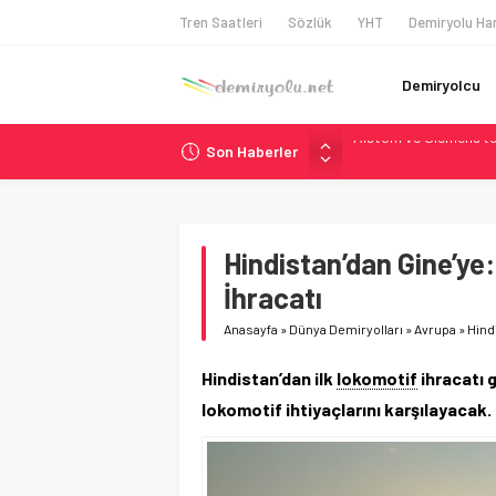
Tren Saatleri
Sözlük
YHT
Demiryolu Har
Demiryolcu
Son Haberler
Siemens ve Stadler’d
Japonya Maglev Onayı
Toronto Metrosu’nda 
Metrolinx’in 604 Mily
Hindistan’dan Gine’ye
Alstom ve Siemens’te
İhracatı
Anasayfa
»
Dünya Demiryolları
»
Avrupa
»
Hind
Hindistan’dan ilk
lokomotif
ihracatı 
lokomotif ihtiyaçlarını karşılayacak.