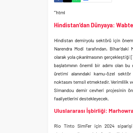
“`html
Hindistan’dan Dünyaya: Wabtec’
Hindistan demiryolu sektörü için önem
Narendra Modi tarafından, Bihar’daki 
olarak yola çıkarılmasının gerçekleştiği 
başlatımının önemli bir adımı olan bu
üretimi alanındaki kamu-özel sektör i
noktasını temsil etmektedir. Verimlilik v
Simandou demir cevheri projesinin ön
faaliyetlerini destekleyecek.
Uluslararası İşbirliği: Marhowr
Rio Tinto SimFer için 2024 siparişi