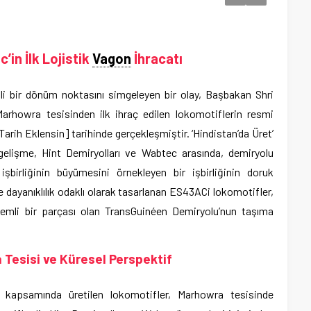
in İlk Lojistik
Vagon
İhracatı
li bir dönüm noktasını simgeleyen bir olay, Başbakan Shri
Marhowra tesisinden ilk ihraç edilen lokomotiflerin resmi
[Tarih Eklensin] tarihinde gerçekleşmiştir. ‘Hindistan’da Üret’
 gelişme, Hint Demiryolları ve Wabtec arasında, demiryolu
şbirliğinin büyümesini örnekleyen bir işbirliğinin doruk
e dayanıklılık odaklı olarak tasarlanan ES43ACi lokomotifler,
emli bir parçası olan TransGuinéen Demiryolu’nun taşıma
a Tesisi ve Küresel Perspektif
 kapsamında üretilen lokomotifler, Marhowra tesisinde