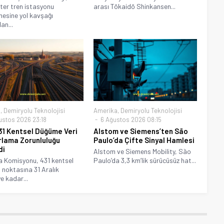
ter tren istasyonu
arası Tōkaidō Shinkansen...
mesine yol kavşağı
an...
a
,
Demiryolu Teknolojisi
Amerika
,
Demiryolu Teknolojisi
ustos 2026 23:18
6 Ağustos 2026 08:15
31 Kentsel Düğüme Veri
Alstom ve Siemens’ten São
lama Zorunluluğu
Paulo’da Çifte Sinyal Hamlesi
di
Alstom ve Siemens Mobility, São
 Komisyonu, 431 kentsel
Paulo’da 3,3 km’lik sürücüsüz hat...
noktasına 31 Aralık
e kadar...