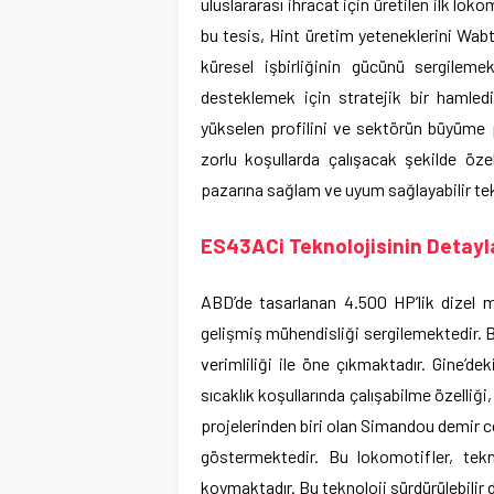
uluslararası ihracat için üretilen ilk lok
bu tesis, Hint üretim yeteneklerini Wabt
küresel işbirliğinin gücünü sergilemek
desteklemek için stratejik bir hamled
yükselen profilini ve sektörün büyüme p
zorlu koşullarda çalışacak şekilde özel
pazarına sağlam ve uyum sağlayabilir te
ES43ACi Teknolojisinin Detaylar
ABD’de tasarlanan 4.500 HP’lik dizel m
gelişmiş mühendisliği sergilemektedir. B
verimliliği ile öne çıkmaktadır. Gine’d
sıcaklık koşullarında çalışabilme özelliği
projelerinden biri olan Simandou demir c
göstermektedir. Bu lokomotifler, tekn
koymaktadır. Bu teknoloji sürdürülebilir