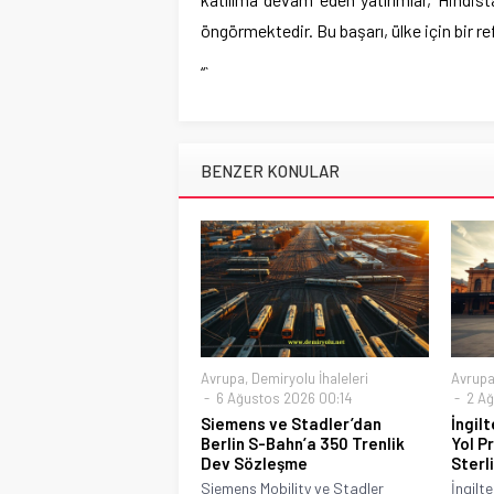
öngörmektedir. Bu başarı, ülke için bir ref
“`
BENZER KONULAR
Avrupa
,
Demiryolu İhaleleri
Avrup
6 Ağustos 2026 00:14
2 Ağ
Siemens ve Stadler’dan
İngil
Berlin S-Bahn’a 350 Trenlik
Yol P
Dev Sözleşme
Sterli
Siemens Mobility ve Stadler
İngilt