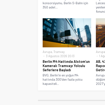
konsorsiyumu, Berlin S-Bahn için
Leices
350 adet...
yenile
fonund
Avrupa
,
Tramvay
Avrup
3 Ağustos 2026 20:13
1 Ağ
Berlin M4 Hattında Alstom’un
AB, 4
Kameralı Tramvayı Yolculu
Rapor
Seferlere Başladı
Getir
BVG, Berlin'in en yoğun M4
Avrupa
hattında 300'den fazla yolcu
düğüm 
kapasiteli...
2027'y