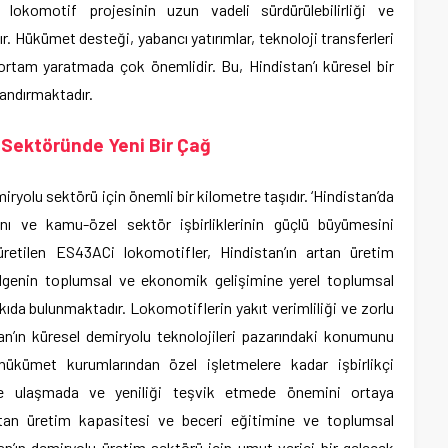
 lokomotif projesinin uzun vadeli sürdürülebilirliği ve
. Hükümet desteği, yabancı yatırımlar, teknoloji transferleri
r ortam yaratmada çok önemlidir. Bu, Hindistan’ı küresel bir
andırmaktadır.
 Sektöründe Yeni Bir Çağ
iryolu sektörü için önemli bir kilometre taşıdır. ‘Hindistan’da
sını ve kamu-özel sektör işbirliklerinin güçlü büyümesini
retilen ES43ACi lokomotifler, Hindistan’ın artan üretim
ölgenin toplumsal ve ekonomik gelişimine yerel toplumsal
kıda bulunmaktadır. Lokomotiflerin yakıt verimliliği ve zorlu
an’ın küresel demiryolu teknolojileri pazarındaki konumunu
 hükümet kurumlarından özel işletmelere kadar işbirlikçi
liğe ulaşmada ve yeniliği teşvik etmede önemini ortaya
tan üretim kapasitesi ve beceri eğitimine ve toplumsal
an’ın demiryolu üretim sektörü için umut verici bir gelecek