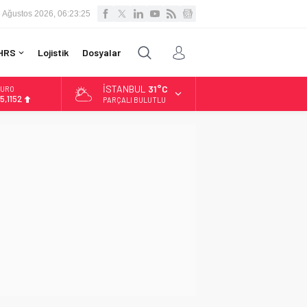
 Ağustos 2026, 06:23:26
HRS
Lojistik
Dosyalar
İSTANBUL
31°C
LTIN
.529,72
PARÇALI BULUTLU
İST
3.703,13
OLAR
7,5844
URO
5,1152