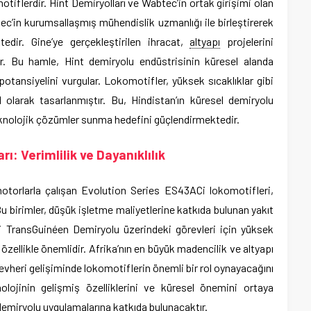
omotiflerdir. Hint Demiryolları ve Wabtec’in ortak girişimi olan
ec’in kurumsallaşmış mühendislik uzmanlığı ile birleştirerek
tedir. Gine’ye gerçekleştirilen ihracat,
altyapı
projelerini
ir. Bu hamle, Hint demiryolu endüstrisinin küresel alanda
otansiyelini vurgular. Lokomotifler, yüksek sıcaklıklar gibi
 olarak tasarlanmıştır. Bu, Hindistan’ın küresel demiryolu
knolojik çözümler sunma hedefini güçlendirmektedir.
ı: Verimlilik ve Dayanıklılık
otorlarla çalışan Evolution Series ES43ACi lokomotifleri,
u birimler, düşük işletme maliyetlerine katkıda bulunan yakıt
eki TransGuinéen Demiryolu üzerindeki görevleri için yüksek
, özellikle önemlidir. Afrika’nın en büyük madencilik ve altyapı
evheri gelişiminde lokomotiflerin önemli bir rol oynayacağını
olojinin gelişmiş özelliklerini ve küresel önemini ortaya
 demiryolu uygulamalarına katkıda bulunacaktır.