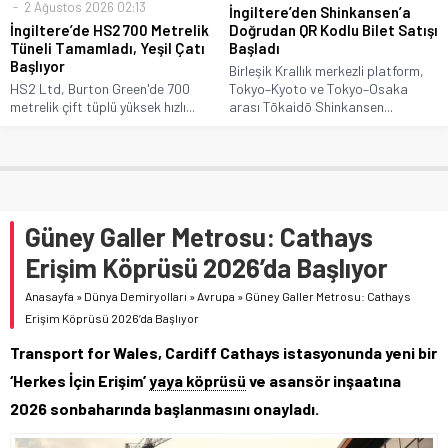
2 Ağustos 2026 02:13
İngiltere’den Shinkansen’a
İngiltere’de HS2 700 Metrelik
Doğrudan QR Kodlu Bilet Satışı
Tüneli Tamamladı, Yeşil Çatı
Başladı
Başlıyor
Birleşik Krallık merkezli platform,
HS2 Ltd, Burton Green'de 700
Tokyo–Kyoto ve Tokyo–Osaka
metrelik çift tüplü yüksek hızlı...
arası Tōkaidō Shinkansen...
Güney Galler Metrosu: Cathays
Erişim Köprüsü 2026’da Başlıyor
Anasayfa
»
Dünya Demiryolları
»
Avrupa
»
Güney Galler Metrosu: Cathays
Erişim Köprüsü 2026’da Başlıyor
Transport for Wales, Cardiff Cathays istasyonunda yeni bir
‘Herkes İçin Erişim’
yaya köprüsü
ve asansör inşaatına
2026 sonbaharında başlanmasını onayladı.