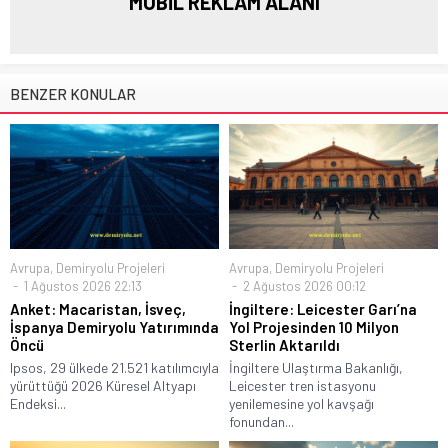
MOBİL REKLAM ALANI
BENZER KONULAR
Avrupa
,
Demiryolu Projeleri
Avrupa
,
Demiryolu Projeleri
1 Ağustos 2026 22:13
2 Ağustos 2026 00:12
Anket: Macaristan, İsveç,
İngiltere: Leicester Garı’na
İspanya Demiryolu Yatırımında
Yol Projesinden 10 Milyon
Öncü
Sterlin Aktarıldı
Ipsos, 29 ülkede 21.521 katılımcıyla
İngiltere Ulaştırma Bakanlığı,
yürüttüğü 2026 Küresel Altyapı
Leicester tren istasyonu
Endeksi...
yenilemesine yol kavşağı
fonundan...