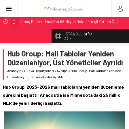
Long Beach Limanı’na 58 Milyon Dolarlık Yeşil Yatırım Ödülü
Madrid 6. Hat 2027’de Sürücüsüz: Kapasite %70 Artacak
İSTANBUL
31°C
Laing O’Rourke, 17,2 Milyar Sterlinlik Siparişle Tesis
AÇIK
Büyütüyor
Hub Group: Mali Tablolar Yeniden
İtalya’dan Yeni Otomotiv Demiryolu: 4.800 Ton CO2
Tasarrufu
Düzenleniyor, Üst Yöneticiler Ayrıldı
AAR, MIT ve Berkeley Dahil 4 Üniversiteyle Araştırma
Anasayfa
»
Dünya Demiryolları
»
Avrupa
»
Hub Group: Mali Tablolar Yeniden
Konsorsiyumu Başlattı
Düzenleniyor, Üst Yöneticiler Ayrıldı
Hub Group, 2023-2026 mali tablolarını yeniden düzenleme
sürecini başlattı; Anacostia ise Minnesota’daki 25 millik
NLR’de yeni liderliği başlattı.