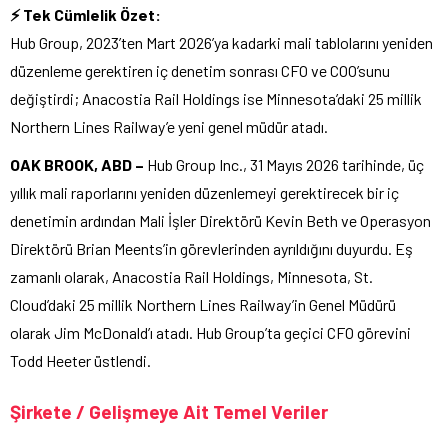
⚡ Tek Cümlelik Özet:
Hub Group, 2023’ten Mart 2026’ya kadarki mali tablolarını yeniden
düzenleme gerektiren iç denetim sonrası CFO ve COO’sunu
değiştirdi; Anacostia Rail Holdings ise Minnesota’daki 25 millik
Northern Lines Railway’e yeni genel müdür atadı.
OAK BROOK, ABD –
Hub Group Inc., 31 Mayıs 2026 tarihinde, üç
yıllık mali raporlarını yeniden düzenlemeyi gerektirecek bir iç
denetimin ardından Mali İşler Direktörü Kevin Beth ve Operasyon
Direktörü Brian Meents’in görevlerinden ayrıldığını duyurdu. Eş
zamanlı olarak, Anacostia Rail Holdings, Minnesota, St.
Cloud’daki 25 millik Northern Lines Railway’in Genel Müdürü
olarak Jim McDonald’ı atadı. Hub Group’ta geçici CFO görevini
Todd Heeter üstlendi.
Şirkete / Gelişmeye Ait Temel Veriler