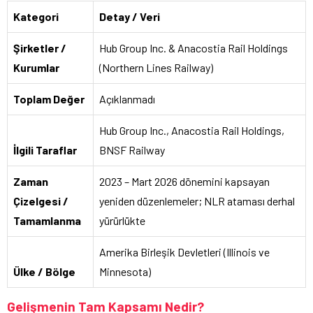
Kategori
Detay / Veri
Şirketler /
Hub Group Inc. & Anacostia Rail Holdings
Kurumlar
(Northern Lines Railway)
Toplam Değer
Açıklanmadı
Hub Group Inc., Anacostia Rail Holdings,
İlgili Taraflar
BNSF Railway
Zaman
2023 – Mart 2026 dönemini kapsayan
Çizelgesi /
yeniden düzenlemeler; NLR ataması derhal
Tamamlanma
yürürlükte
Amerika Birleşik Devletleri (Illinois ve
Ülke / Bölge
Minnesota)
Gelişmenin Tam Kapsamı Nedir?