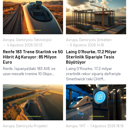
Avrupa
,
Demiryolu Teknolojisi
Avrupa
,
Demiryolu Şirketleri
4 Ağustos 2026 00:13
6 Ağustos 2026 14:16
Renfe 183 Trene Starlink ve 5G
Laing O’Rourke, 17,2 Milyar
Hibrit Ağ Kuruyor: 85 Milyon
Sterlinlik Siparişle Tesis
Euro
Büyütüyor
Renfe, İspanya’daki 183 AVE ve
Laing O'Rourke, 17,2 milyar
uzun mesafe trenine 10 Gbps...
sterlinlik rekor sipariş defteriyle
Smethwick'teki CHtM...
Avrupa
,
Demiryolu Projeleri
Avrupa
,
YHT
1 Ağustos 2026 18:19