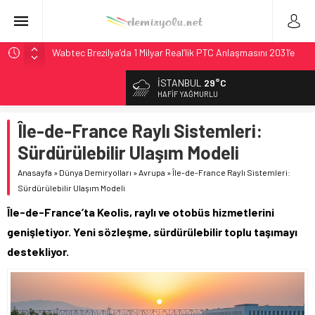
Wabtec Brezilya’da 1 Milyar Real’lik PTC Anlaşmasını 2031’e
Kadar Tamamlayacak
İSTANBUL
29°C
ABD’de CREATE Programı 72,4 Milyon Dolarlık Alt Geçidi
HAFIF YAĞMURLU
Başlattı
Ukrayna’da Yolcu Trenine İHA Saldırısı: Zamanında Tahliye
Île-de-France Raylı Sistemleri:
Faciayı Önledi
Sürdürülebilir Ulaşım Modeli
DB Modernizasyon Programı: 70. İstasyona Ulaşıldı
Anasayfa
»
Dünya Demiryolları
»
Avrupa
»
Île-de-France Raylı Sistemleri:
Utah’ta 31 Milyon Dolarlık Proje Trafik Çilesini Bitiriyor
Sürdürülebilir Ulaşım Modeli
Île-de-France’ta Keolis, raylı ve otobüs hizmetlerini
genişletiyor. Yeni sözleşme, sürdürülebilir toplu taşımayı
destekliyor.