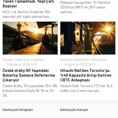
Tüneli Tamamladı, Yeşil Çatı
Malezya Havayolları, 10 Temmuz
Başlıyor
2026'da SNCF ile 28 Fransız
HS2 Ltd, Burton Green'de 700
şehrine...
metrelik çift tüplü yüksek hızlı...
Avrupa
,
Demiryolu Şirketleri
Amerika
,
Demiryolu Teknolojisi
7 Ağustos 2026 14:15
4 Ağustos 2026 16:13
České dráhy 101 Yaşındaki
Hitachi Rail’den Toronto’ya:
Buharlıyı Šumava Seferlerine
%40 Kapasite Artışı Getiren
Çıkarıyor
CBTC Anlaşması
České dráhy, 101 yaşındaki 354.195
Hitachi Rail, Toronto TTC'nin 16,3
buharlı lokomotifiyle 18-19 ve 25-
millik Line 2 metrosu için...
26...
Demiryolu Kitapları
Demiryolu Kariyer