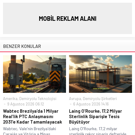
MOBİL REKLAM ALANI
BENZER KONULAR
Amerika
,
Demiryolu Teknolojisi
Avrupa
,
Demiryolu Şirketleri
9 Ağustos 2026 06:12
6 Ağustos 2026 14:16
Wabtec Brezilya’da 1 Milyar
Laing O’Rourke, 17,2 Milyar
Real’lik PTC Anlaşmasını
Sterlinlik Siparişle Tesis
2031’e Kadar Tamamlayacak
Büyütüyor
Wabtec, Vale'nin Brezilya'daki
Laing O'Rourke, 17,2 milyar
Carajás ve Vitória a Minas
sterlinlik rekor sipariş defteriyle