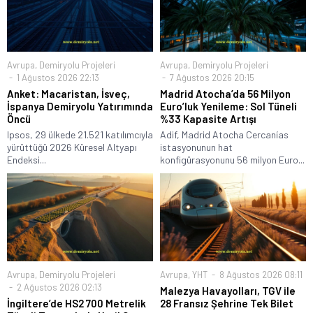
Avrupa
,
Demiryolu Projeleri
Avrupa
,
Demiryolu Projeleri
1 Ağustos 2026 22:13
7 Ağustos 2026 20:15
Anket: Macaristan, İsveç,
Madrid Atocha’da 56 Milyon
İspanya Demiryolu Yatırımında
Euro’luk Yenileme: Sol Tüneli
Öncü
%33 Kapasite Artışı
Ipsos, 29 ülkede 21.521 katılımcıyla
Adif, Madrid Atocha Cercanías
yürüttüğü 2026 Küresel Altyapı
istasyonunun hat
Endeksi...
konfigürasyonunu 56 milyon Euro...
Avrupa
,
Demiryolu Projeleri
Avrupa
,
YHT
8 Ağustos 2026 08:11
2 Ağustos 2026 02:13
Malezya Havayolları, TGV ile
İngiltere’de HS2 700 Metrelik
28 Fransız Şehrine Tek Bilet