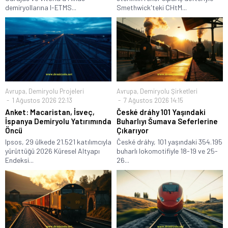
demiryollarına I-ETMS...
Smethwick'teki CHtM...
Avrupa
,
Demiryolu Projeleri
Avrupa
,
Demiryolu Şirketleri
1 Ağustos 2026 22:13
7 Ağustos 2026 14:15
Anket: Macaristan, İsveç,
České dráhy 101 Yaşındaki
İspanya Demiryolu Yatırımında
Buharlıyı Šumava Seferlerine
Öncü
Çıkarıyor
Ipsos, 29 ülkede 21.521 katılımcıyla
České dráhy, 101 yaşındaki 354.195
yürüttüğü 2026 Küresel Altyapı
buharlı lokomotifiyle 18-19 ve 25-
Endeksi...
26...