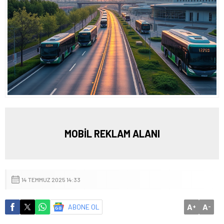
MOBİL REKLAM ALANI
14 TEMMUZ 2025 14:33
A
A
ABONE OL
+
-