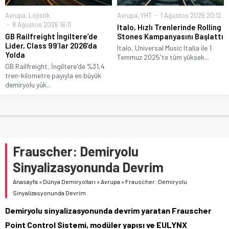
Avrupa
,
Lojistik
Avrupa
,
YHT
1 Ağustos 2026 20:12
8 Ağustos 2026 16:11
Italo, Hızlı Trenlerinde Rolling
GB Railfreight İngiltere’de
Stones Kampanyasını Başlattı
Lider, Class 99’lar 2026’da
Italo, Universal Music Italia ile 1
Yolda
Temmuz 2025'te tüm yüksek...
GB Railfreight, İngiltere'de %31,4
tren-kilometre payıyla en büyük
demiryolu yük...
Frauscher: Demiryolu
Sinyalizasyonunda Devrim
Anasayfa
»
Dünya Demiryolları
»
Avrupa
»
Frauscher: Demiryolu
Sinyalizasyonunda Devrim
Demiryolu sinyalizasyonunda devrim yaratan Frauscher
Point Control Sistemi, modüler yapısı ve EULYNX