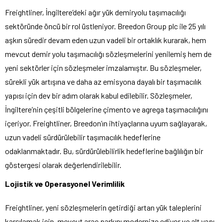
Freightliner, İngiltere’deki ağır yük demiryolu taşımacılığı
sektöründe öncü bir rol üstleniyor. Breedon Group plc ile 25 yılı
aşkın süredir devam eden uzun vadeli bir ortaklık kurarak, hem
mevcut demir yolu taşımacılığı sözleşmelerini yenilemiş hem de
yeni sektörler için sözleşmeler imzalamıştır. Bu sözleşmeler,
sürekli yük artışına ve daha az emisyona dayalı bir taşımacılık
yapısı için dev bir adım olarak kabul edilebilir. Sözleşmeler,
İngiltere’nin çeşitli bölgelerine çimento ve agrega taşımacılığını
içeriyor. Freightliner, Breedon’ın ihtiyaçlarına uyum sağlayarak,
uzun vadeli sürdürülebilir taşımacılık hedeflerine
odaklanmaktadır. Bu, sürdürülebilirlik hedeflerine bağlılığın bir
göstergesi olarak değerlendirilebilir.
Lojistik ve Operasyonel Verimlilik
Freightliner, yeni sözleşmelerin getirdiği artan yük taleplerini
karşılamak için, mevcut araç parkını modernize ediyor ve alt yapı