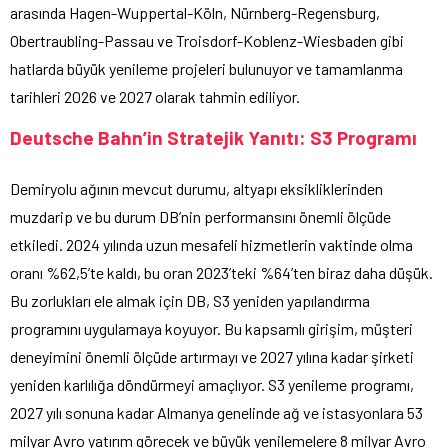
arasında Hagen-Wuppertal-Köln, Nürnberg-Regensburg,
Obertraubling-Passau ve Troisdorf-Koblenz-Wiesbaden gibi
hatlarda büyük yenileme projeleri bulunuyor ve tamamlanma
tarihleri 2026 ve 2027 olarak tahmin ediliyor.
Deutsche Bahn’in Stratejik Yanıtı: S3 Programı
Demiryolu ağının mevcut durumu, altyapı eksikliklerinden
muzdarip ve bu durum DB’nin performansını önemli ölçüde
etkiledi. 2024 yılında uzun mesafeli hizmetlerin vaktinde olma
oranı %62,5’te kaldı, bu oran 2023’teki %64’ten biraz daha düşük.
Bu zorlukları ele almak için DB, S3 yeniden yapılandırma
programını uygulamaya koyuyor. Bu kapsamlı girişim, müşteri
deneyimini önemli ölçüde artırmayı ve 2027 yılına kadar şirketi
yeniden karlılığa döndürmeyi amaçlıyor. S3 yenileme programı,
2027 yılı sonuna kadar Almanya genelinde ağ ve istasyonlara 53
milyar Avro yatırım görecek ve büyük yenilemelere 8 milyar Avro