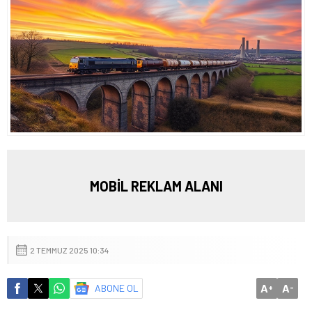
MOBİL REKLAM ALANI
2 TEMMUZ 2025 10:34
A
A
ABONE OL
+
-