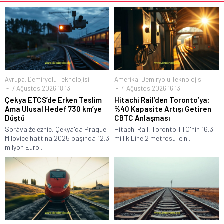
Avrupa
,
Demiryolu Teknolojisi
Amerika
,
Demiryolu Teknolojisi
7 Ağustos 2026 18:13
4 Ağustos 2026 16:13
Çekya ETCS’de Erken Teslim
Hitachi Rail’den Toronto’ya:
Ama Ulusal Hedef 730 km’ye
%40 Kapasite Artışı Getiren
Düştü
CBTC Anlaşması
Správa železnic, Çekya'da Prague–
Hitachi Rail, Toronto TTC'nin 16,3
Milovice hattına 2025 başında 12,3
millik Line 2 metrosu için...
milyon Euro...