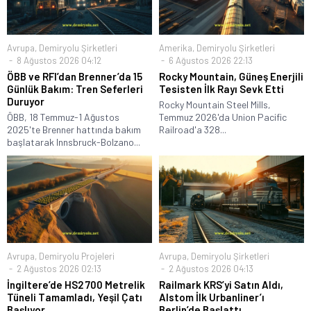
Avrupa
,
Demiryolu Şirketleri
Amerika
,
Demiryolu Şirketleri
8 Ağustos 2026 04:12
6 Ağustos 2026 22:13
ÖBB ve RFI’dan Brenner’da 15
Rocky Mountain, Güneş Enerjili
Günlük Bakım: Tren Seferleri
Tesisten İlk Rayı Sevk Etti
Duruyor
Rocky Mountain Steel Mills,
ÖBB, 18 Temmuz-1 Ağustos
Temmuz 2026'da Union Pacific
2025'te Brenner hattında bakım
Railroad'a 328...
başlatarak Innsbruck-Bolzano...
Avrupa
,
Demiryolu Projeleri
Avrupa
,
Demiryolu Şirketleri
2 Ağustos 2026 02:13
2 Ağustos 2026 04:13
İngiltere’de HS2 700 Metrelik
Railmark KRS’yi Satın Aldı,
Tüneli Tamamladı, Yeşil Çatı
Alstom İlk Urbanliner’ı
Başlıyor
Berlin’de Başlattı