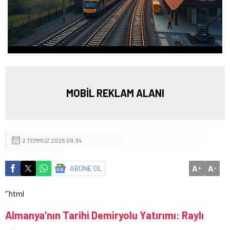
MOBİL REKLAM ALANI
2 TEMMUZ 2025 09:34
A
A
ABONE OL
+
-
“`html
Almanya’nın Tarihi Demiryolu Yatırımı: Raylı