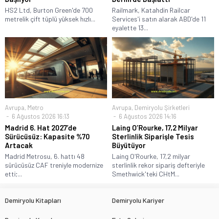
HS2 Ltd, Burton Green'de 700
Railmark, Katahdin Railcar
metrelik çift tüplü yüksek hızlı...
Services'i satın alarak ABD'de 11
eyalette 13...
Avrupa
,
Metro
Avrupa
,
Demiryolu Şirketleri
6 Ağustos 2026 16:13
6 Ağustos 2026 14:16
Madrid 6. Hat 2027’de
Laing O’Rourke, 17,2 Milyar
Sürücüsüz: Kapasite %70
Sterlinlik Siparişle Tesis
Artacak
Büyütüyor
Madrid Metrosu, 6. hattı 48
Laing O'Rourke, 17,2 milyar
sürücüsüz CAF treniyle modernize
sterlinlik rekor sipariş defteriyle
etti;...
Smethwick'teki CHtM...
Demiryolu Kitapları
Demiryolu Kariyer