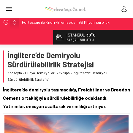
Fortescue ile Knorr-Bremse’den 99 Milyon Euro’luk
Sinyalizasyon Anlaşması
İSTANBUL
30°C
Stadler, Austin’e 21 CITYLINK Hafif Raylı Aracı Tedarik
PARÇALI BULUTLU
Edecek
9,9 Milyar Dolarlık Mor Hat’ta Tel Testleri Başladı
İngiltere’de Demiryolu
Utah’ta 31 Milyon Dolarlık Proje Trafik Çilesini Bitiriyor
Sürdürülebilirlik Stratejisi
CRRC, Salvador Metrosu İçin 83,9 Milyon Euro’luk Anlaşma
Anasayfa
»
Dünya Demiryolları
»
Avrupa
»
İngiltere’de Demiryolu
İmzaladı
Sürdürülebilirlik Stratejisi
İngiltere’de demiryolu taşımacılığı, Freightliner ve Breedon
Cement ortaklığıyla sürdürülebilirliğe odaklandı.
Yatırımlar, emisyon azaltarak verimliliği artırıyor.