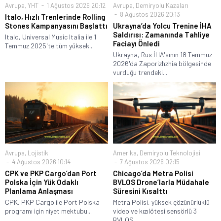
Avrupa
,
YHT
1 Ağustos 2026 20:12
Avrupa
,
Demiryolu Kazaları
8 Ağustos 2026 20:13
Italo, Hızlı Trenlerinde Rolling
Stones Kampanyasını Başlattı
Ukrayna’da Yolcu Trenine İHA
Saldırısı: Zamanında Tahliye
Italo, Universal Music Italia ile 1
Faciayı Önledi
Temmuz 2025'te tüm yüksek...
Ukrayna, Rus İHA'sının 18 Temmuz
2026'da Zaporizhzhia bölgesinde
vurduğu trendeki...
Avrupa
,
Lojistik
Amerika
,
Demiryolu Teknolojisi
4 Ağustos 2026 10:14
7 Ağustos 2026 02:15
CPK ve PKP Cargo’dan Port
Chicago’da Metra Polisi
Polska İçin Yük Odaklı
BVLOS Drone’larla Müdahale
Planlama Anlaşması
Süresini Kısalttı
CPK, PKP Cargo ile Port Polska
Metra Polisi, yüksek çözünürlüklü
programı için niyet mektubu...
video ve kızılötesi sensörlü 3
BVLOS...