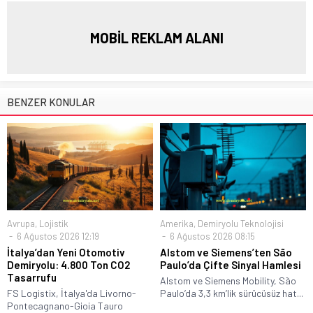
MOBİL REKLAM ALANI
BENZER KONULAR
Avrupa
,
Lojistik
Amerika
,
Demiryolu Teknolojisi
6 Ağustos 2026 12:19
6 Ağustos 2026 08:15
İtalya’dan Yeni Otomotiv
Alstom ve Siemens’ten São
Demiryolu: 4.800 Ton CO2
Paulo’da Çifte Sinyal Hamlesi
Tasarrufu
Alstom ve Siemens Mobility, São
FS Logistix, İtalya'da Livorno-
Paulo’da 3,3 km’lik sürücüsüz hat...
Pontecagnano-Gioia Tauro