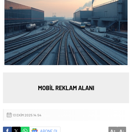
MOBİL REKLAM ALANI
13 EKIM 2025 14:54
A
A
ABONE OL
+
-