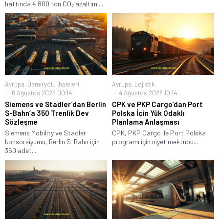
hattında 4.800 ton CO₂ azaltımı...
Avrupa
,
Demiryolu İhaleleri
Avrupa
,
Lojistik
6 Ağustos 2026 00:14
4 Ağustos 2026 10:14
Siemens ve Stadler’dan Berlin
CPK ve PKP Cargo’dan Port
S-Bahn’a 350 Trenlik Dev
Polska İçin Yük Odaklı
Sözleşme
Planlama Anlaşması
Siemens Mobility ve Stadler
CPK, PKP Cargo ile Port Polska
konsorsiyumu, Berlin S-Bahn için
programı için niyet mektubu...
350 adet...