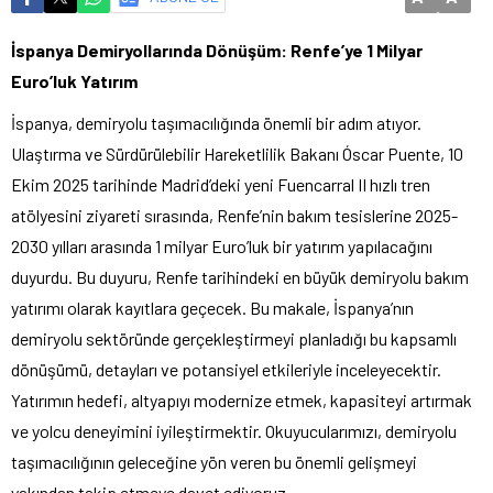
İspanya Demiryollarında Dönüşüm: Renfe’ye 1 Milyar
Euro’luk Yatırım
İspanya, demiryolu taşımacılığında önemli bir adım atıyor.
Ulaştırma ve Sürdürülebilir Hareketlilik Bakanı Óscar Puente, 10
Ekim 2025 tarihinde Madrid’deki yeni Fuencarral II hızlı tren
atölyesini ziyareti sırasında, Renfe’nin bakım tesislerine 2025-
2030 yılları arasında 1 milyar Euro’luk bir yatırım yapılacağını
duyurdu. Bu duyuru, Renfe tarihindeki en büyük demiryolu bakım
yatırımı olarak kayıtlara geçecek. Bu makale, İspanya’nın
demiryolu sektöründe gerçekleştirmeyi planladığı bu kapsamlı
dönüşümü, detayları ve potansiyel etkileriyle inceleyecektir.
Yatırımın hedefi, altyapıyı modernize etmek, kapasiteyi artırmak
ve yolcu deneyimini iyileştirmektir. Okuyucularımızı, demiryolu
taşımacılığının geleceğine yön veren bu önemli gelişmeyi
yakından takip etmeye davet ediyoruz.