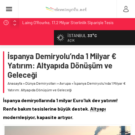
Laing O’Rourke, 17,2 Milyar Sterlinlik Siparişle Tesis
Büyütüyor
İtalya’dan Yeni Otomotiv Demiryolu: 4.800 Ton CO2
İSTANBUL
33°C
Tasarrufu
AÇIK
Webuild Tüneli Tamamladı: Lima’da Seyahat 45 Dakikaya
İndi
İspanya Demiryolu’nda 1 Milyar €
Alstom ve Siemens’ten São Paulo’da Çifte Sinyal Hamlesi
Yatırım: Altyapıda Dönüşüm ve
Madrid 6. Hat 2027’de Sürücüsüz: Kapasite %70 Artacak
Geleceği
Anasayfa
»
Dünya Demiryolları
»
Avrupa
»
İspanya Demiryolu’nda 1 Milyar €
Yatırım: Altyapıda Dönüşüm ve Geleceği
İspanya demiryollarında 1 milyar Euro’luk dev yatırım!
Renfe bakım tesislerine büyük destek.
Altyapı
modernleşiyor, kapasite artıyor.