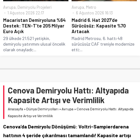
Avrupa
,
Demiryolu Projeleri
Avrupa
,
Metro
1 Ağustos 2026 22:17
6 Ağustos 2026 16:13
Macaristan Demiryoluna %64
Madrid 6. Hat 2027’de
Destek: TEN-T’te 205 Milyar
Sürücüsüz: Kapasite %70
Euro Açık
Artacak
29 ülkede 21.521 yetişkin,
Madrid Metrosu, 6. hattı 48
demiryolu yatırımını ulusal öncelik
sürücüsüz CAF treniyle modernize
olarak onayladı;...
etti;...
Cenova Demiryolu Hattı: Altyapıda
Kapasite Artışı ve Verimlilik
Anasayfa
»
Dünya Demiryolları
»
Avrupa
»
Cenova Demiryolu Hattı: Altyapıda
Kapasite Artışı ve Verimlilik
Cenova’da Demiryolu Dönüşümü: Voltri-Sampierdarena
hattının 4 şeride çıkarılması tamamlandı! Kapasite artışı