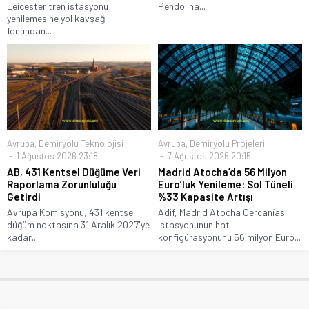
Leicester tren istasyonu
Pendolina...
yenilemesine yol kavşağı
fonundan...
Avrupa
,
Demiryolu Teknolojisi
Avrupa
,
Demiryolu Projeleri
1 Ağustos 2026 23:18
7 Ağustos 2026 20:15
AB, 431 Kentsel Düğüme Veri
Madrid Atocha’da 56 Milyon
Raporlama Zorunluluğu
Euro’luk Yenileme: Sol Tüneli
Getirdi
%33 Kapasite Artışı
Avrupa Komisyonu, 431 kentsel
Adif, Madrid Atocha Cercanías
düğüm noktasına 31 Aralık 2027'ye
istasyonunun hat
kadar...
konfigürasyonunu 56 milyon Euro...