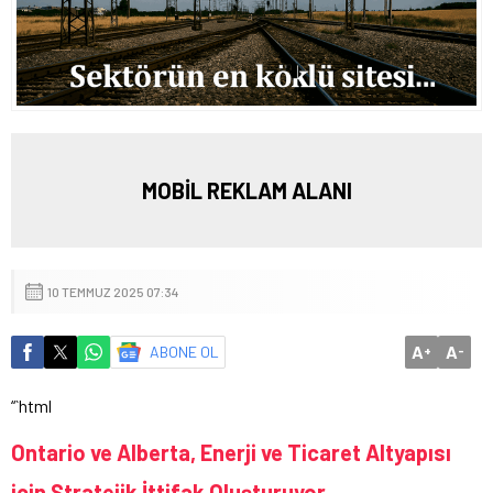
MOBİL REKLAM ALANI
10 TEMMUZ 2025 07:34
A
A
ABONE OL
+
-
“`html
Ontario ve Alberta, Enerji ve Ticaret Altyapısı
için Stratejik İttifak Oluşturuyor