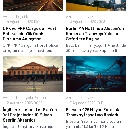
Avrupa
,
Lojistik
Avrupa
,
Tramvay
4 Ağustos 2026 10:14
3 Ağustos 2026 20:13
CPK ve PKP Cargo’dan Port
Berlin M4 Hattında Alstom’un
Polska İçin Yük Odaklı
Kameralı Tramvayı Yolculu
Planlama Anlaşması
Seferlere Başladı
CPK, PKP Cargo ile Port Polska
BVG, Berlin'in en yoğun M4 hattında
programı için niyet mektubu...
300'den fazla yolcu kapasiteli...
Avrupa
,
Demiryolu Projeleri
Avrupa
,
Tramvay
2 Ağustos 2026 00:12
7 Ağustos 2026 10:11
İngiltere: Leicester Garı’na
Brescia 426 Milyon Euro’luk
Yol Projesinden 10 Milyon
Tramvay İnşaatına Başladı
Sterlin Aktarıldı
Brescia, 426 milyon Euro toplam
İngiltere Ulaştırma Bakanlığı,
yatırımla 11,3 km'lik T2 Fiera–