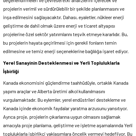
değerlendirmeleri ve çevresel etki analizlerini içerecek ve
projelerin verimli ve sürdürülebilir bir şekilde planlanmasını ve
inşa edilmesini sağlayacaktır. Dahası, eyaletler, nükleer enerji
geliştirme de dahil olmak üzere enerji ve ticaret altyapısı
projelerine özel sektör yatırımlarını teşvik etmeye kararlıdır. Bu,
bu projelerin hayata geçirilmesi için gerekli fonların temin
edilmesine ve temiz enerji seçeneklerine bağlılığa işaret ediyor.
Yerel Sanayinin Desteklenmesi ve Yerli Topluluklarla
İşbirliği
Kanada ekonomisini güçlendirme taahhüdüyle, ortaklık Kanada
yapımı araçlar ve Alberta üretimi alkol kullanılmasını
vurgulamaktadır. Bu eylemler, yerel endüstrileri destekleme ve
Kanada içinde ekonomik faydalar yaratma arzusunu yansıtıyor.
Ayrıca proje, projelerin çıkarlarına uygun olmasını sağlamak
amacıyla proje planlama, geliştirme ve işletme aşamalarında Yerli
topluluklarla işbirlikçi yaklaşımlara öncelik vermeyi hedefliyor. Bu