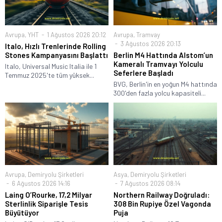
Avrupa
,
YHT
1 Ağustos 2026 20:12
Avrupa
,
Tramvay
3 Ağustos 2026 20:13
Italo, Hızlı Trenlerinde Rolling
Stones Kampanyasını Başlattı
Berlin M4 Hattında Alstom’un
Kameralı Tramvayı Yolculu
Italo, Universal Music Italia ile 1
Seferlere Başladı
Temmuz 2025'te tüm yüksek...
BVG, Berlin'in en yoğun M4 hattında
300'den fazla yolcu kapasiteli...
Avrupa
,
Demiryolu Şirketleri
Asya
,
Demiryolu Şirketleri
6 Ağustos 2026 14:16
7 Ağustos 2026 08:14
Laing O’Rourke, 17,2 Milyar
Northern Railway Doğruladı:
Sterlinlik Siparişle Tesis
308 Bin Rupiye Özel Vagonda
Büyütüyor
Puja