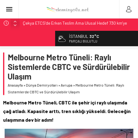
Çekya ETCS’de Erken Teslim Ama Ulusal Hedef 730 km’ye
Düştü
İSTANBUL
32°C
České dráhy 101 Yaşındaki Buharlıyı Šumava Seferlerine
PARÇALI BULUTLU
Çıkarıyor
Brescia 426 Milyon Euro’luk Tramvay İnşaatına Başladı
Melbourne Metro Tüneli: Raylı
Northern Railway Doğruladı: 308 Bin Rupiye Özel Vagonda
Sistemlerde CBTC ve Sürdürülebilir
Puja
Ulaşım
Madrid Atocha’da 56 Milyon Euro’luk Yenileme: Sol Tüneli
%33 Kapasite Artışı
Anasayfa
»
Dünya Demiryolları
»
Avrupa
»
Melbourne Metro Tüneli: Raylı
Sistemlerde CBTC ve Sürdürülebilir Ulaşım
Melbourne Metro Tüneli, CBTC ile şehir içi raylı ulaşımda
çağ atladı. Kapasite arttı, tren sıklığı yükseldi. Geleceğin
ulaşımına dev bir adım!